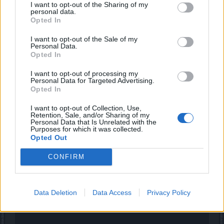
Symbol, do którego masz uwagi - nie jest póki co -
I want to opt-out of the Sharing of my
powiązany z żadnym z powyższych. W naszej opinii - jest
personal data.
Opted In
symbolem społecznym.
Nie jest to wątek dyskusyjny, więc Twój post usuwam.
I want to opt-out of the Sale of my
Personal Data.
Oct 28, 2020
Opted In
GienkoDePL
likes this.
I want to opt-out of processing my
Personal Data for Targeted Advertising.
Opted In
GienkoDePL
Someday Author
I want to opt-out of Collection, Use,
Retention, Sale, and/or Sharing of my
Personal Data that Is Unrelated with the
Purposes for which it was collected.
Ruch społeczny
– forma zbiorowego, spontanicznego
Opted Out
działania
pewnych
kategorii społecznych
lub
zbiorowości
zmierzającego do określonego celu i często do wywołania
CONFIRM
zmiany społecznej
.
dla mnie sprawa jasna uważasz (cie) inaczej i OK. Dla
mnie nie jest to miejsce na prezentowanie swoich poglądów
... jak wymienione i społeczne też.
Data Deletion
Data Access
Privacy Policy