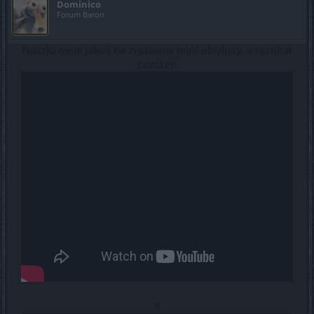
Dominico
Forum Baron
Naszło mnie jakoś na zrobienie mini-playlisty, a rezultat
poniżej!
#