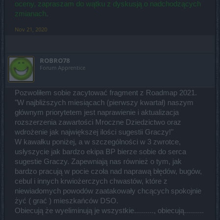
oceny, zapraszam do wątku z dyskusją o nadchodzących
zmianach.
Nov 21, 2020
ROBRO78
Forum Apprentice
Pozwoliłem sobie zacytować fragment z Roadmap 2021.
"W najbliższych miesiącach (pierwszy kwartał) naszym
głównym priorytetem jest naprawienie i aktualizacja
rozszerzenia zawartości Mroczne Dziedzictwo oraz
wdrożenie jak największej ilości sugestii Graczy!"
W kawałku poniżej, a w szczególności w 3 zwrotce,
usłyszycie jak bardzo ekipa BP bierze sobie do serca
sugestie Graczy. Zapewniają nas również o tym, jak
bardzo pracują w pocie czoła nad naprawą błędów, bugów,
cebul i innych krwiożerczych chwastów, które z
niewiadomych powodów zaatakowały chcących spokojnie
żyć ( grać ) mieszkańców DSO.
Obiecują że wyeliminują je wszystkie.........., obiecują..........