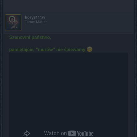
borys111w
Forum Master
Szanowni państwo,
pamiętajcie, "murów" nie śpiewamy