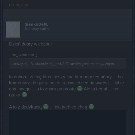
Oct 29, 2020
GienkoDePL
Someday Author
Dzień dobry wieczór :
BA_Tyche said:
↑
cieszę się, że chcecie się podzielić swoim gustem muzycznym
to dobrze, że się ktoś cieszy i na tym poprzestańmy ... bo
komentarz do gustu no co tu powiedzieć na wyrost ... lubię
coś innego ... a to znam po prostu
Ale to temat ... no
rzeka
A to z dedykacją
... dla tych co chcą