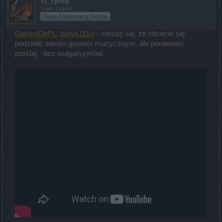
TL_Tyche
Team Leader
Team Drakensang Online
GienkoDePL
,
borys111w
- cieszę się, że chcecie się
podzielić swoim gustem muzycznym, ale ponawiam
prośbę - bez wulgaryzmów.