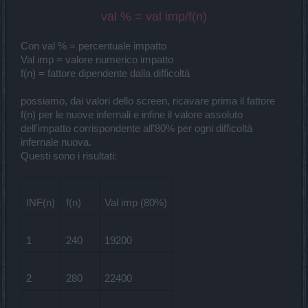
val % = val imp/f(n)
Con val % = percentuale impatto
Val imp = valore numerico impatto
f(n) = fattore dipendente dalla difficoltà
possiamo, dai valori dello screen, ricavare prima il fattore
f(n) per le nuove infernali e infine il valore assoluto
dell'impatto corrispondente all’80% per ogni difficoltà
infernale nuova.
Questi sono i risultati:
INF(n)
f(n)
Val imp (80%)
1
240
19200
2
280
22400