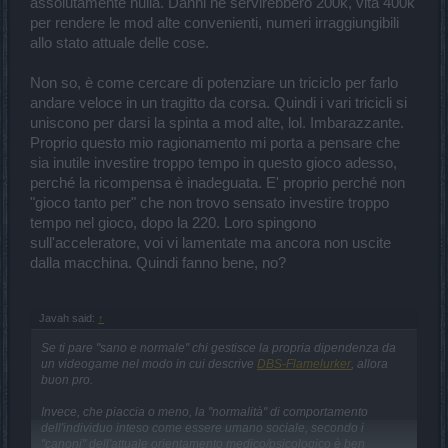
assolutamente nulla. Danni ne servirebbero 200k, vita 400k
per rendere le mod alte convenienti, numeri irraggiungibili
allo stato attuale delle cose.
Non so, è come cercare di potenziare un triciclo per farlo
andare veloce in un tragitto da corsa. Quindi i vari tricicli si
uniscono per darsi la spinta a mod alte, lol. Imbarazzante.
Proprio questo mio ragionamento mi porta a pensare che
sia inutile investire troppo tempo in questo gioco adesso,
perché la ricompensa è inadeguata. E' proprio perché non
"gioco tanto per" che non trovo sensato investire troppo
tempo nel gioco, dopo la 220. Loro spingono
sull'acceleratore, voi vi lamentate ma ancora non uscite
dalla macchina. Quindi fanno bene, no?
Javah said:
↑
Se ti pare "sano e normale" chi gestisce la propria dipendenza da
un videogame nel modo in cui descrive
DBS-Flamelurker
, allora
buon pro.
Invece, che piaccia o meno, la "normalità" di comportamento
dell'individuo inteso come essere umano sociale, secondo i
"canoni" dell'attuale orientamento medico/psicologico è ben