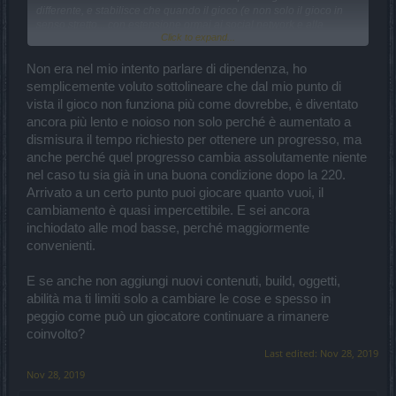
differente, e stabilisce che quando il gioco (e non solo il gioco in
senso stretto... con estensione ormai ai social network e alla
Click to expand...
presupposta "esistenza digitale" in genere) diviene un surrogato
della realtà fisica allora lo si ritenga malattia al pari di qualsiasi
altra dipendenza (vedi chi si sgura il patrimonio nei videopoker).
Non era nel mio intento parlare di dipendenza, ho
semplicemente voluto sottolineare che dal mio punto di
Qualsiasi persona che presenti queste "caratteristiche", se mai
vista il gioco non funziona più come dovrebbe, è diventato
decidesse di andare da un qualsiasi dottore, riceverà il
ancora più lento e noioso non solo perché è aumentato a
suggerimento di sottoporsi a qualche tipo di trattamento. Davvero
non vedo cosa ci sia da "offendersi" o da ritenere "irrispettoso" se
dismisura il tempo richiesto per ottenere un progresso, ma
un pincopallino qualsiasi, che non conta niente tipo me, scrive che
anche perché quel progresso cambia assolutamente niente
in questo genere di comportamenti c'è verosimilmente qualcosa
nel caso tu sia già in una buona condizione dopo la 220.
che non va. Boh, pazienza, se qualcuno si offende me ne farò una
Arrivato a un certo punto puoi giocare quanto vuoi, il
ragione.
cambiamento è quasi impercettibile. E sei ancora
Tengo peró sia ben chiaro che, a me,
chi "non dorme per giocare"
inchiodato alle mod basse, perché maggiormente
non procura alcun problema ed è liberissimo di farlo
, così come
convenienti.
può fare qualsiasi altra cosa a condizione che non procuri problemi
alla sottoscritta.
E se anche non aggiungi nuovi contenuti, build, oggetti,
Sfortunatamente, in tal senso, ció che non viene certo a mio
abilità ma ti limiti solo a cambiare le cose e spesso in
vantaggio è quando la presenza di soggetti che si sfiniscono pur di
peggio come può un giocatore continuare a rimanere
completare un evento è numerosa al punto che la produzione
coinvolto?
ritiene di assecondarli e anzi di renderli sempre più ebeti
(ludicamente parlando), partorendo eventi sempre più lunghi e del
Last edited:
Nov 28, 2019
tutto fuori della portata di quelli che sono i giocatori più moderati
Nov 28, 2019
(che, come vedi, in segno di rispetto per gli altri non ho definito "più
normali").