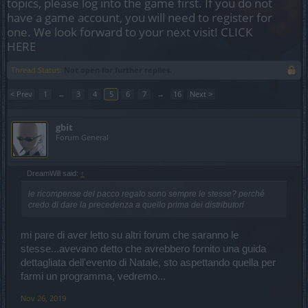
topics, please log into the game first. If you do not
have a game account, you will need to register for
one. We look forward to your next visit!
CLICK
HERE
Thread Status:
Not open for further replies.
< Prev
1
←
3
4
5
6
7
→
16
Next >
gbit
Forum General
DreamWill said:
↑
le ricompense del pacco regalo sono sempre le stesse? perché
credo di dare la precedenza a quello prima dei distributori
mi pare di aver letto su altri forum che saranno le
stesse...avevano detto che avrebbero fornito una guida
dettagliata dell'evento di Natale, sto aspettando quella per
farmi un programma, vedremo...
Nov 26, 2019