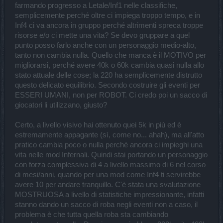
farmando progresso a Letale/Inf1 nelle classifiche,
semplicemente perché oltre ci impiega troppo tempo, e in
Inf4 ci va ancora in gruppo perché altrimenti spreca troppe
risorse e/o ci mette una vita? Se devo gruppare a quel
punto posso farlo anche con un personaggio medio-alto,
tanto non cambia nulla. Quello che manca è il MOTIVO per
migliorarsi, perché avere 40k o 60k cambia quasi nulla allo
stato attuale delle cose; la 220 ha semplicemente distrutto
questo delicato equilibrio. Secondo costruire gli eventi per
ESSERI UMANI, non per ROBOT. Ci credo poi un sacco di
giocatori li utilizzano, giusto?
Certo, a livello visivo hai ottenuto quei 5k in più ed è
estremamente appagante (sì, come no... ahah), ma all'atto
pratico cambia poco o nulla perché ancora ci impieghi una
vita nelle mod Infernali. Quindi stai portando un personaggio
con forza complessiva di 4 a livello massimo di 6 nel corso
di mesi/anni, quando per una mod come Inf4 ti servirebbe
avere 10 per andare tranquillo. C'è stata una svalutazione
MOSTRUOSA a livello di statistiche impressionante, infatti
stanno dando un sacco di roba negli eventi non a caso, il
problema è che tutta quella roba sta cambiando