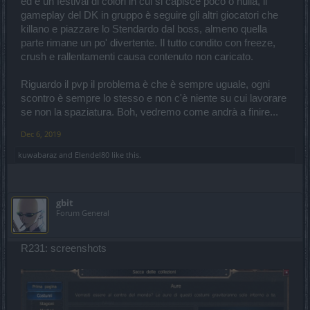
ed è un festival di colori in cui si capisce poco o nulla, il
mod basse, perché maggiormente convenienti.
gameplay del DK in gruppo è seguire gli altri giocatori che
E se anche non aggiungi nuovi contenuti, build, oggetti, abilità ma ti
killano e piazzare lo Stendardo dal boss, almeno quella
limiti solo a cambiare le cose e spesso in peggio come può un
parte rimane un po' divertente. Il tutto condito con freeze,
giocatore continuare a rimanere coinvolto?
crush e rallentamenti causa contenuto non caricato.
Riguardo il pvp il problema è che è sempre uguale, ogni
scontro è sempre lo stesso e non c'è niente su cui lavorare
se non la spaziatura. Boh, vedremo come andrà a finire...
Dec 6, 2019
kuwabaraz
and
Elendel80
like this.
gbit
Forum General
R231: screenshots