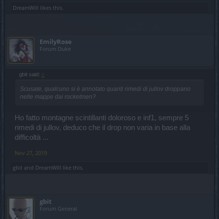
DreamWill
likes this.
EmilyRose
Forum Duke
gbit said:
↑
Scusate, qualcuno si è annotato quanti rimedi di jullov droppano
nelle mappe dai rocketmen?
Ho fatto montagne scintillanti doloroso e inf1, sempre 5
rimedi di jullov, deduco che il drop non varia in base alla
difficoltà ...
Nov 27, 2019
gbit
and
DreamWill
like this.
gbit
Forum General