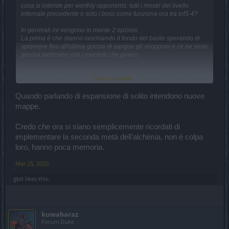
cosa si intende per worthly opponents: tutti i mostri del livello
infernale precedente o solo i boss come funziona ora tra inf3-4?
In generali mi vengono in mente 2 opzioni.
La prima è che stanno raschiando il fondo del barile sperando di
spremere fino all'ultima goccia di sangue gli shopponi e ce ne sono
ancora tantissimi visti i mantelli che girano.
La seconda è: sarà questa la famosa CE come lo furono le erbe e i
Click to expand...
minerali nella 213/214?
Quando parlando di espansione di solito intendono nuove
mappe.
Credo che ora si siano semplicemente ricordati di
implementare la seconda metà dell'alchimia, non è colpa
loro, hanno poca memoria.
Mar 25, 2020
gbit
likes this.
kuwabaraz
Forum Duke