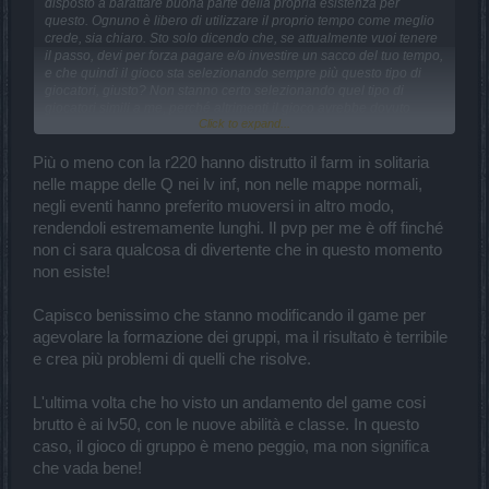
disposto a barattare buona parte della propria esistenza per
questo. Ognuno è libero di utilizzare il proprio tempo come meglio
crede, sia chiaro. Sto solo dicendo che, se attualmente vuoi tenere
il passo, devi per forza pagare e/o investire un sacco del tuo tempo,
e che quindi il gioco sta selezionando sempre più questo tipo di
giocatori, giusto? Non stanno certo selezionando quel tipo di
giocatori simili a me, perché altrimenti il gioco avrebbe dovuto
Click to expand...
avere un gameplay migliore, maggiore varietà a livello di build,
migliore senso di progresso e bilanciamento, maggiore abilità
richiesta.
Più o meno con la r220 hanno distrutto il farm in solitaria
nelle mappe delle Q nei lv inf, non nelle mappe normali,
Per come ragiono io, mi pongo semplicemente questa domanda:
negli eventi hanno preferito muoversi in altro modo,
ne vale la pena? Ha senso investire innumerevoli ore, mesi e anni
rendendoli estremamente lunghi. Il pvp per me è off finché
quando un DK migliore di me sta ancora farmando progresso a
Letale/Inf1 nelle classifiche, semplicemente perché oltre ci impiega
non ci sara qualcosa di divertente che in questo momento
troppo tempo, e in Inf4 ci va ancora in gruppo perché altrimenti
non esiste!
spreca troppe risorse e/o ci mette una vita? Se devo gruppare a
quel punto posso farlo anche con un personaggio medio-alto, tanto
Capisco benissimo che stanno modificando il game per
non cambia nulla. Quello che manca è il MOTIVO per migliorarsi,
perché avere 40k o 60k cambia quasi nulla allo stato attuale delle
agevolare la formazione dei gruppi, ma il risultato è terribile
cose; la 220 ha semplicemente distrutto questo delicato equilibrio.
e crea più problemi di quelli che risolve.
Secondo costruire gli eventi per ESSERI UMANI, non per ROBOT.
Ci credo poi un sacco di giocatori li utilizzano, giusto?
L'ultima volta che ho visto un andamento del game cosi
Certo, a livello visivo hai ottenuto quei 5k in più ed è estremamente
brutto è ai lv50, con le nuove abilità e classe. In questo
appagante (sì, come no... ahah), ma all'atto pratico cambia poco o
caso, il gioco di gruppo è meno peggio, ma non significa
nulla perché ancora ci impieghi una vita nelle mod Infernali. Quindi
che vada bene!
stai portando un personaggio con forza complessiva di 4 a livello