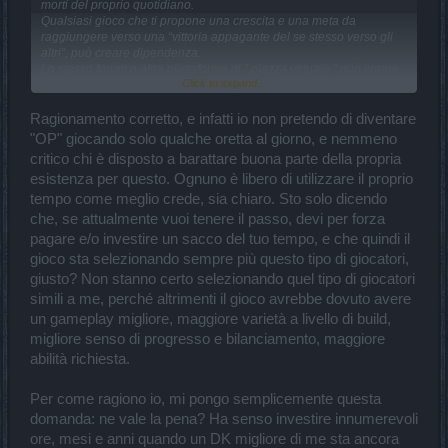
morti del proprio quotidiano.
Qualsiasi gioco che ti propone una crescita e una meta da
raggiungere verso una “vittoria appagante del se stesso verso gli
altri“, può creare dipendenza.
Lo stesso forum o altra piattaforma di “ piazza virtuale “ può creare
Click to expand...
dipendenza.
Venire qui a sottolineare il rifiuto verso questo specifico gioco in
cerca di sostenitori, denota insicurezza e incapacità risolutive
Ragionamento corretto, e infatti io non pretendo di diventare
proprie.
"OP" giocando solo qualche oretta al giorno, e nemmeno
Ognuno è libero di crearsi i propri rapporti ludici, additarli come
critico chi è disposto a barattare buona parte della propria
sani o malati è imporre la propria visuale , il che esula qualsiasi
esistenza per questo. Ognuno è libero di utilizzare il proprio
forma di rispetto verso l’altro.
tempo come meglio crede, sia chiaro. Sto solo dicendo
che, se attualmente vuoi tenere il passo, devi per forza
pagare e/o investire un sacco del tuo tempo, e che quindi il
gioco sta selezionando sempre più questo tipo di giocatori,
giusto? Non stanno certo selezionando quel tipo di giocatori
simili a me, perché altrimenti il gioco avrebbe dovuto avere
un gameplay migliore, maggiore varietà a livello di build,
migliore senso di progresso e bilanciamento, maggiore
abilità richiesta.
Per come ragiono io, mi pongo semplicemente questa
domanda: ne vale la pena? Ha senso investire innumerevoli
ore, mesi e anni quando un DK migliore di me sta ancora