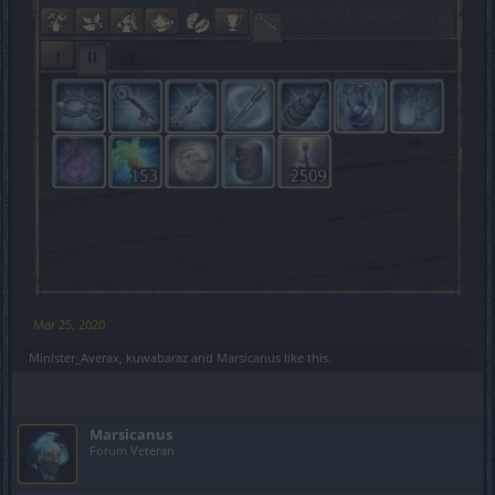
Mar 25, 2020
Minister_Averax
,
kuwabaraz
and
Marsicanus
like this.
Marsicanus
Forum Veteran