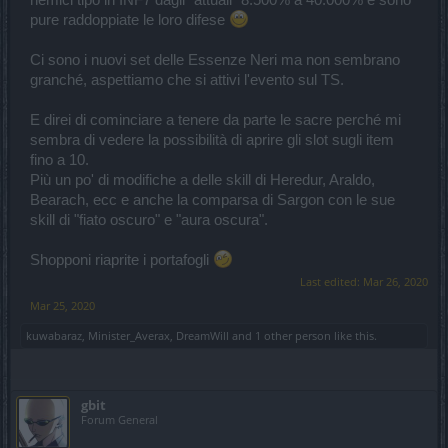
nemici tipo in INF7 dagli "attuali" 8.500% a 40.000% e sono
pure raddoppiate le loro difese
Ci sono i nuovi set delle Essenze Neri ma non sembrano
granché, aspettiamo che si attivi l'evento sul TS.
E direi di cominciare a tenere da parte le sacre perché mi
sembra di vedere la possibilità di aprire gli slot sugli item
fino a 10.
Più un po' di modifiche a delle skill di Heredur, Araldo,
Bearach, ecc e anche la comparsa di Sargon con le sue
skill di "fiato oscuro" e "aura oscura".
Shopponi riaprite i portafogli
Last edited:
Mar 26, 2020
Mar 25, 2020
kuwabaraz
,
Minister_Averax
,
DreamWill
and
1 other person
like this.
gbit
Forum General