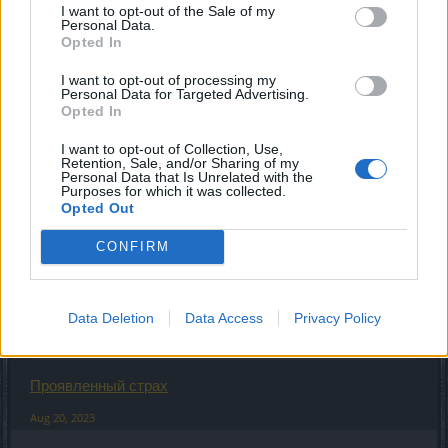
I want to opt-out of the Sale of my
MENTOL said:
↑
Personal Data.
Opted In
Для выполнения квестов.
I want to opt-out of processing my
Каких? Если лишь для квестов то нафига тогда целые
Personal Data for Targeted Advertising.
руны для них придумали что бы больше выпадало, у
Opted In
меня уже столько этих страхов накопилось что я их ни
I want to opt-out of Collection, Use,
в жизнь не потрачу
Retention, Sale, and/or Sharing of my
Personal Data that Is Unrelated with the
Aug 19, 2023
Purposes for which it was collected.
Opted Out
MENTOL
CONFIRM
Living Forum Legend
-kharin- said:
↑
Data Deletion
Data Access
Privacy Policy
Каких?
Проявленный страх
Aug 20, 2023