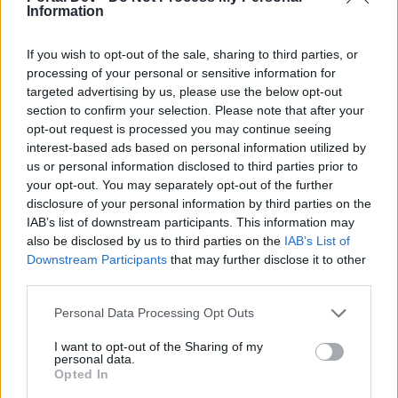
Information
Зачем нужно убивать проявленные страхи? С них что
If you wish to opt-out of the sale, sharing to third parties, or
то полезное выпадает или как?
processing of your personal or sensitive information for
Aug 14, 2023
targeted advertising by us, please use the below opt-out
section to confirm your selection. Please note that after your
opt-out request is processed you may continue seeing
MENTOL
interest-based ads based on personal information utilized by
Living Forum Legend
us or personal information disclosed to third parties prior to
your opt-out. You may separately opt-out of the further
disclosure of your personal information by third parties on the
-kharin- said:
↑
IAB’s list of downstream participants. This information may
Зачем нужно убивать проявленные страхи?
also be disclosed by us to third parties on the
IAB’s List of
Downstream Participants
that may further disclose it to other
Для выполнения квестов.
third parties.
Aug 17, 2023
Personal Data Processing Opt Outs
I want to opt-out of the Sharing of my
-kharin-
personal data.
Forum Apprentice
Opted In