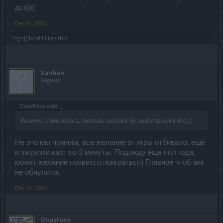
дсо)))
Dec 14, 2023
!!!ghj[jlxbr!!!
likes this.
Xavben
Regular
OopsFoos said:
↑
Конечно изменилось, теперь ошибка 36 новая фишка дсо)))
Не это мы помним, все желание от игры отбивало, ещё
и загрузки карт по 3 минуты. Подожду ещё пол года,
может желание появится поиграться) Главное чтоб акк
не обнулили.
Dec 14, 2023
OopsFoos