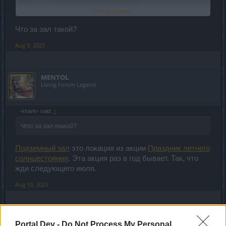
Click to expand...
Что за зал такой?
Теперь мой перс уже не днище
Aug 9, 2023
MENTOL
Living Forum Legend
-kharin- said:
↑
Что за зал такой?
Подземный зал
это локация из акции
Праздник летнего
солнцестояния
. Эта акция раз в год бывает. Так, что
жди следующего июля.
Aug 10, 2023
-kharin-
Portal Dev -
Do Not Process My Personal
Forum Apprentice