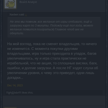
Board Analyst
Xavben said:
↑
Не это мы помним, все желание от игры отбивало, ещё и
загрузки карт по 3 минуты. Подожду ещё пол года, может
желание появится поиграться) Главное чтоб акк не
обнулили.
На мой взгляд, пока не сменят владельцев, то ничего
не изменится. С момента покупки другими
владельцами, игра только приходила в упадок, багов
увеличивалось, ну и игра стала практически не
играбельной, что не акция, то сплошные висяки, баги,
ошибки, и долгие загрузки. А после НГ ходят слухи об
увеличении уровня, к чему это приведет, одни лишь
догадки...
Dec 14, 2023
!!!ghj[jlxbr!!!
likes this.