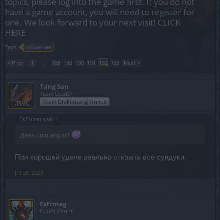
topics, please log into the game first. If you do not
have a game account, you will need to register for
one. We look forward to your next visit!
CLICK
HERE
Tags:
общение
< Prev
1
←
188
189
190
191
192
193
Next >
Tang San
Team Leader
Team Drakensang Online
EsErmag said:
↑
Джек-пот акции?
При хорошей удаче реально открыть все сундуки.
Jul 28, 2023
EsErmag
Count Count