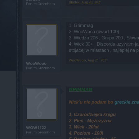
Bladex
,
Aug 20, 2021
Forum Greenhorn
1. Grimmag
2. WooWooo (dwarf 100)
3. Wiedza 206 , Grupa 200 , Slawa
4. Wiek 30+ , Discorda uzywam jak
stojacej w miastach , najlepiej n
WooWooo
,
Aug 21, 2021
WooWooo
Forum Greenhorn
GRIMMAG
Nick'u nie podam bo
greckie zna
1. Czarodziejka kręgu
2. Płeć - Mężczyzna
3. Wiek - 20lat
WOW1122
Forum Greenhorn
4. Poziom - 100!