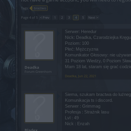
Tags:
bractwo
Page 4 of 5
< Prev
1
2
3
4
5
Next >
Serwer: Heredur
Nick: Deadka, Czarodziejka Kręgu
Poziom: 100
Płeć: Mężczyzna
Komunikator Głosowy: nie używa
31 Poziom Wiedzy, 0 Poziom Sła
Mam 18 lat, staram się grać codzi
Deadka
Forum Greenhorn
Deadka
,
Jun 22, 2021
Siema, szukam bractwa do luźneg
Komunikacja ts i discord.
Serwer : Grimmag
Profesja : Strażnik lasu
Lvl : 49
Nick : Enzah
Bladex