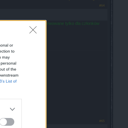
#64
ruga kolumna
) są zarezerwowane tylko dla członków
sonal or
ection to
ou may
 personal
out of the
 downstream
B’s List of
ocą formularza.
ta!
#65