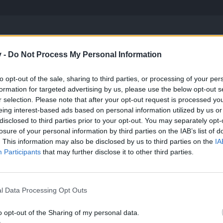
owałem. Zgodnie z regulaminem, odcienie koloru czerwonego (
cała d
v -
Do Not Process My Personal Information
szukiwaniu towarzyszy!
to opt-out of the sale, sharing to third parties, or processing of your per
formation for targeted advertising by us, please use the below opt-out s
r selection. Please note that after your opt-out request is processed y
eing interest-based ads based on personal information utilized by us or
disclosed to third parties prior to your opt-out. You may separately opt-
losure of your personal information by third parties on the IAB’s list of
. This information may also be disclosed by us to third parties on the
IA
Participants
that may further disclose it to other third parties.
Zawsze
dokładnie opisz problem pisząc do pomocy technicznej za pom
Nikt z ekipy
NIGDY
nie poprosi Cię o
hasło
do Twojego kon
l Data Processing Opt Outs
|
Regulamin i Netykieta
|
OWH
|
o opt-out of the Sharing of my personal data.