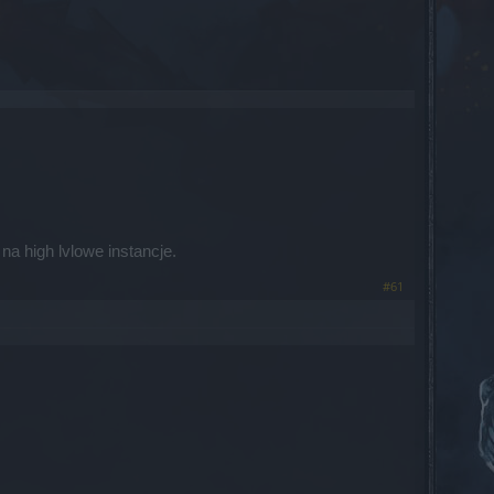
a high lvlowe instancje.
#61