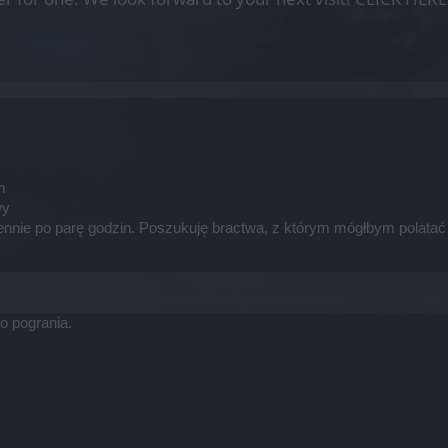
m
wy
ennie po parę godzin. Poszukuję bractwa, z którym mógłbym polatać n
o pogrania.