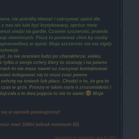
a, nie potrafię kłamać i zatrzymać opinii dla
t z nas nie lubi być krytykowany, oprócz mnie
omuś siedzi na gardle. Czasem szczerość, prawda
ząc niewinnych. Piszę to ponieważ chce by osoby
 sprawiedliwy w opinii. Moja szczerość nie ma nigdy
sytuacje.
, że nie oceniam ludzi po charakterze, wieku,
 tylko o swoje cztery litery to szanuję i na pewno
iterach to nie masz nawet co zaczynać kontaktować
ównież kolegować się to musi znać pewne
ochotę na śmiech lub płacz. Chodzi o to, że gra to
bą czas w grze. Proszę w takim razie o zrozumiałość i
dojrzała a te dwa pojęcia to nie to samo
Moje
 się w sposób patologiczny!
sisz mieć 100lvl jednak minimum 55)
Last edited by moderator:
Aug 22, 2021