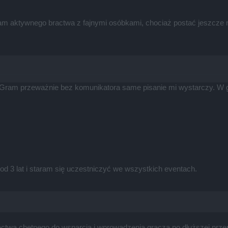
ukam aktywnego bractwa z fajnymi osóbkami, chociaż postać jeszc
Gram przeważnie bez komunikatora same pisanie mi wystarczy. W grz
d 3 lat i staram się uczestniczyć we wszystkich eventach.
ctwa chętnego do wsparcia i wprowadzenia gracza po dłuższej przer