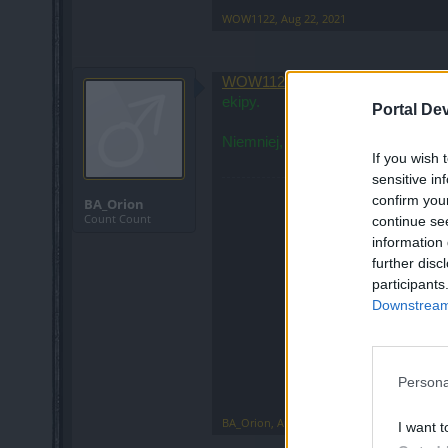
WOW1122
,
Aug 22, 2021
WOW1122
- Twój post nieco edyt
ekipy.
Portal De
Niemniej, życzę powodzenia w po
If you wish 
sensitive in
confirm you
BA_Orion
Count Count
continue se
information 
further disc
participants
Downstream 
Persona
BA_Orion
,
Aug 22, 2021
I want t