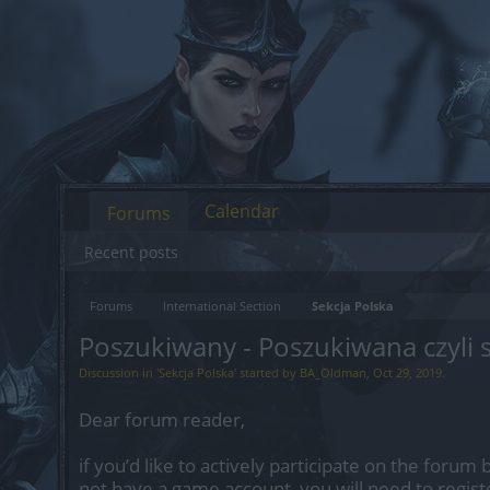
Calendar
Forums
Recent posts
Forums
International Section
Sekcja Polska
Poszukiwany - Poszukiwana czyli
Discussion in '
Sekcja Polska
' started by
BA_Oldman
,
Oct 29, 2019
.
Dear forum reader,
if you’d like to actively participate on the forum 
not have a game account, you will need to regist