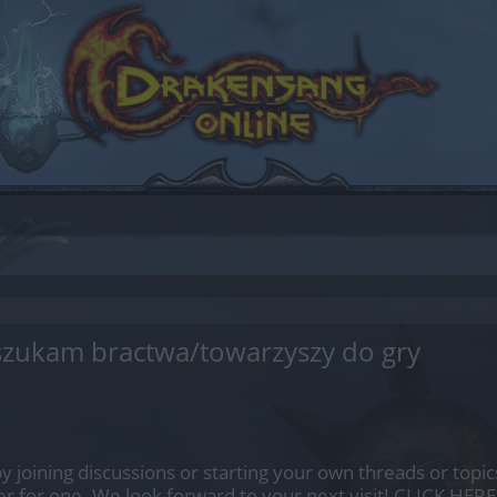
 szukam bractwa/towarzyszy do gry
by joining discussions or starting your own threads or topics
er for one. We look forward to your next visit!
CLICK HERE