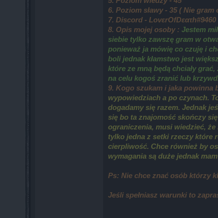
5. Poziom wiedzy - 45
6. Poziom sławy - 35 ( Nie gram
7. Discord - LovεrOfDεατh#9460
8. Opis mojej osoby :
Jestem mił
siebie tylko zawszę gram w otwa
ponieważ ja mówię co czuję i c
boli jednak kłamstwo jest więk
które ze mną będą chciały grać,
na celu kogoś zranić lub krzywdz
9. Kogo szukam i jaka powinna 
wypowiedziach a po czynach. To c
dogadamy się razem. Jednak jeśl
się bo ta znajomość skończy się
ograniczenia, musi wiedzieć, że 
tylko jedna z setki rzeczy które
cierpliwość. Chce również by oso
wymagania są duże jednak mam na
Ps: Nie chce znać osób którzy 
Jeśli spełniasz warunki to zapr