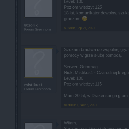
Level: 100
Poziom wiedzy: 125
18 lat, komunikator dowolny, sz
graczom
802orik
802orik
,
Sep 21, 2021
Forum Greenhorn
Szukam bractwa do wspólnej gry. 
pomocy w grze służę pomocą.
Serwer: Grimmag
Nick: Mistikus1 - Czarodziej kręgu
Level: 100
Poziom wiedzy: 115
mistikus1
Forum Greenhorn
Mam 20 lat, w Drakensanga gram o
mistikus1
,
Nov 5, 2021
Witam,
Szukam polskiego i aktywnego bra