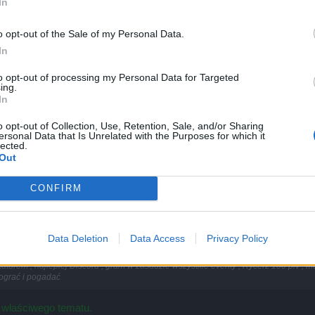
In
nikatorem , najlepiej Discord , gram w zasadzie wszystkie eventy , 
o opt-out of the Sale of my Personal Data.
j ekipy żeby pograć i pogadać
In
to opt-out of processing my Personal Data for Targeted
ing.
iwinięte
In
o opt-out of Collection, Use, Retention, Sale, and/or Sharing
ersonal Data that Is Unrelated with the Purposes for which it
lected.
zystkie eventy , codziennie gram z małymi przerwami
Out
zainteresowane , proszę napisz , podaj Nick a ja sie odezwę w grze
CONFIRM
Data Deletion
Data Access
Privacy Policy
rem , najlepiej Discord , gram w zasadzie wszystkie eventy , Rycerz 100 plv , mocn
pograć i pogadać
o właściwego tematu.