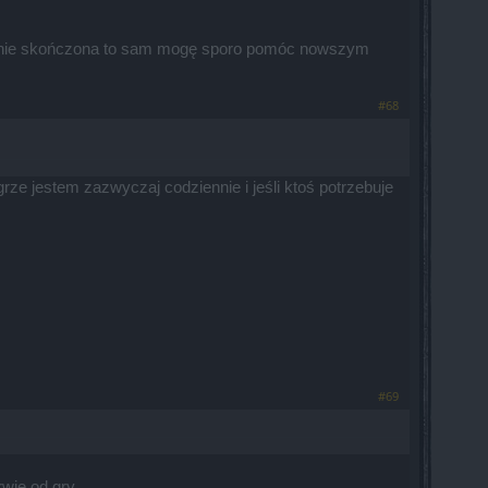
ze nie skończona to sam mogę sporo pomóc nowszym
#68
e jestem zazwyczaj codziennie i jeśli ktoś potrzebuje
#69
wie od gry.