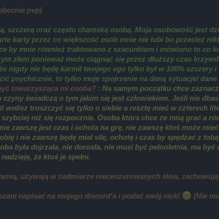
 obecnie pvp)
ą, szczerą oraz często chamską osobą. Moja osobowość jest dziwn
rte karty przez co większość osób mnie nie lubi bo przecież nik
hce by mnie również traktowano z szacunkiem i mówiono to co k
szym złem ponieważ może ciągnąć się przez dłuższy czas krzywd
 że nigdy nie będę karmił twojego ego tylko był w 100% szczery i
ić psychicznie, to tylko moje spojrzenie na daną sytuacje/ dane 
być towarzysząca mi osoba? :
Na samym początku chce zaznaczyć
zyny świadczą o tym jakim się jest człowiekiem. Jeśli nie dbasz
i wolisz troszczyć się tylko o siebie a resztę mieć w czterech l
 szybciej niż się rozpocznie. Osoba która chce ze mną grać a r
nie zawszę jest czas i ochota na grę, nie zawszę ktoś może mieć 
 robię i nie zawszę będę miał siłę, ochotę i czas by spędzać z to
ba była dojrzała, nie dorosła, nie musi być pełnoletnia, ma być 
dzieję, że ktoś je spełni.
kłamią, używają w nadmiarze niecenzurowanych słów, zachowują
aszam napisać na mojego discord'a i podać swój nick!
(Nie mu