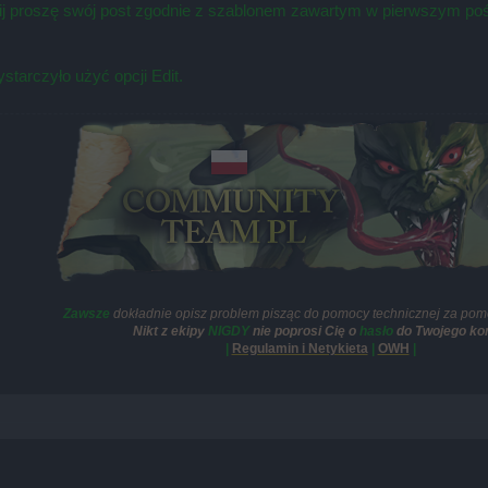
łnij proszę swój post zgodnie z szablonem zawartym w pierwszym poś
starczyło użyć opcji Edit.
Zawsze
dokładnie opisz problem pisząc do pomocy technicznej za pom
Nikt z ekipy
NIGDY
nie poprosi Cię o
hasło
do Twojego kon
|
Regulamin i Netykieta
|
OWH
|