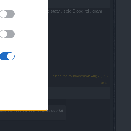
Rycerz 100 plv , mocne staty , solo Blood itd , gram
Last edited by moderator:
Aug 25, 2021
#66
e staty , solo Blood itd , gram od 7 lat