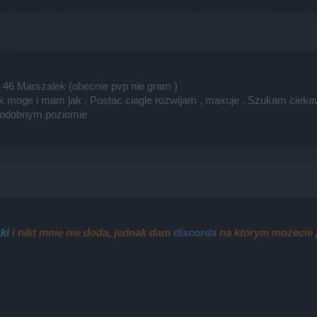
 46 Marszalek (obecnie pvp nie gram )
 moge i mam jak , Postac ciagle rozwijam , maxuje . Szukam ciekawej
a podobnym poziomie
ki
i nikt mnie nie doda, jednak dam
discorda
na którym możecie 