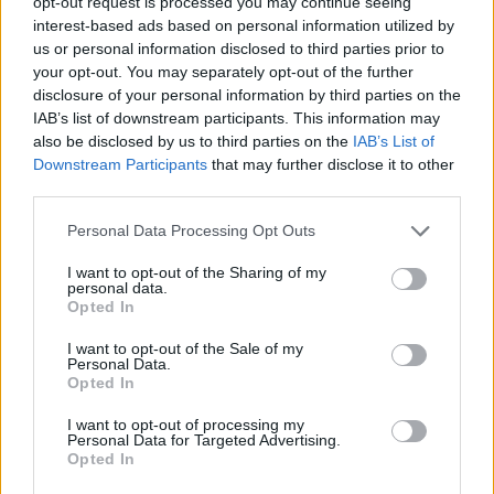
opt-out request is processed you may continue seeing
interest-based ads based on personal information utilized by
Merw said:
↑
us or personal information disclosed to third parties prior to
Witam,ktoś sie orientuje gdzie aktualnie najszybciej ukończyć
your opt-out. You may separately opt-out of the further
animowaną skórkę do broni?
disclosure of your personal information by third parties on the
IAB’s list of downstream participants. This information may
Ja osobiscie w tym celu latam wielka pustynie, bo nie
also be disclosed by us to third parties on the
IAB’s List of
trzeba resetowac mapy.
Downstream Participants
that may further disclose it to other
Last edited by moderator:
May 4, 2022
third parties.
May 4, 2022
Personal Data Processing Opt Outs
I want to opt-out of the Sharing of my
BA_Orion
personal data.
Count Count
Opted In
I want to opt-out of the Sale of my
Merw said:
↑
Personal Data.
Opted In
Witam,ktoś sie orientuje gdzie aktualnie najszybciej ukończyć
animowaną skórkę do broni?
I want to opt-out of processing my
Personal Data for Targeted Advertising.
Ogólnie rzecz biorąc, wybiera się mapę na której na
Opted In
względnie małym obszarze jest dużo elitarnych
przeciwników. Pustynia jest taką mapą, ale też Tegansruh