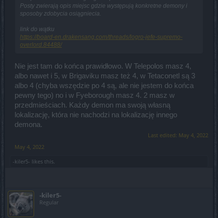
Posty zwierają opis miejsc gdzie występują konkretne demony i
sposoby zdobycia osiągniecia.
link do wątku
https://board-en.drakensang.com/threads/logro-jefe-supremo-
overlord.84488/
Nie jest tam do końca prawidłowo. W Telepolos masz 4,
albo nawet i 5, w Brigaviku masz też 4, w Tetaconetl są 3
albo 4 (chyba wszędzie po 4 są, ale nie jestem do końca
pewny tego) no i w Fyeborough masz 4. 2 masz w
przedmieściach. Każdy demon ma swoją własną
lokalizację, która nie nachodzi na lokalizację innego
demona.
Last edited:
May 4, 2022
May 4, 2022
-kiler5-
likes this.
-kiler5-
Regular