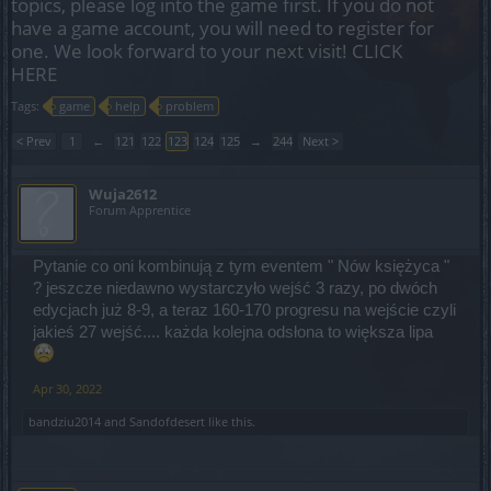
topics, please log into the game first. If you do not
have a game account, you will need to register for
one. We look forward to your next visit!
CLICK
HERE
Tags:
game
help
problem
< Prev
1
←
121
122
123
124
125
→
244
Next >
Wuja2612
Forum Apprentice
Pytanie co oni kombinują z tym eventem " Nów księżyca "
? jeszcze niedawno wystarczyło wejść 3 razy, po dwóch
edycjach już 8-9, a teraz 160-170 progresu na wejście czyli
jakieś 27 wejść.... każda kolejna odsłona to większa lipa
Apr 30, 2022
bandziu2014
and
Sandofdesert
like this.