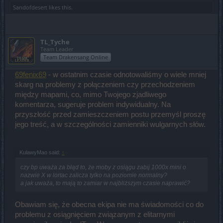
Sandofdesert
likes this.
TL_Tyche
Team Leader
Team Drakensang Online
69fenix69
- w ostatnim czasie odnotowaliśmy o wiele mniej
skarg na problemy z połączeniem czy przechodzeniem
między mapami, co, mimo Twojego zjadliwego
komentarza, sugeruje problem indywidualny. Na
przyszłość przed zamieszczeniem postu przemyśl proszę
jego treść, a w szczególności zamienniki wulgarnych słów.
KulawyMao said:
↑
czy bp uważa za błąd to, że moby z osiągu zabij 1000x mini o
nazwie X w lortac zalicza tylko na poziomie normalny?
a jak uważa, to mają to zamiar w najbliższym czasie naprawić?
Obawiam się, że obecna ekipa nie ma świadomości co do
problemu z osiągnięciem związanym z elitarnymi