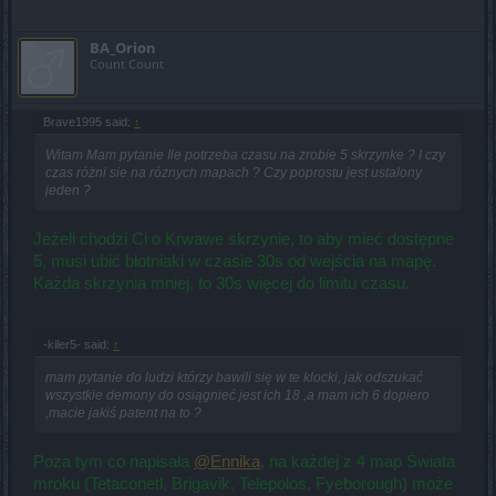
BA_Orion
Count Count
Brave1995 said:
↑
Witam Mam pytanie Ile potrzeba czasu na zrobie 5 skrzynke ? I czy
czas różni sie na róznych mapach ? Czy poprostu jest ustalony
jeden ?
Jeżeli chodzi Ci o Krwawe skrzynie, to aby mieć dostępne
5, musi ubić błotniaki w czasie 30s od wejścia na mapę.
Każda skrzynia mniej, to 30s więcej do limitu czasu.
-kiler5- said:
↑
mam pytanie do ludzi którzy bawili się w te klocki, jak odszukać
wszystkie demony do osiągnieć jest ich 18 ,a mam ich 6 dopiero
,macie jakiś patent na to ?
Poza tym co napisała
@Ennika
, na każdej z 4 map Świata
mroku (Tetaconetl, Brigavik, Telepolos, Fyeborough) może