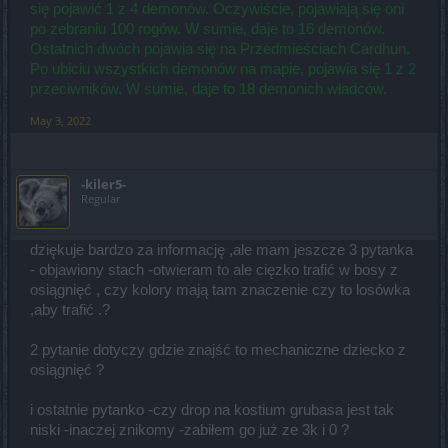
się pojawić 1 z 4 demonów. Oczywiście, pojawiają się oni
po zebraniu 100 rogów. W sumie, daje to 16 demonów.
Ostatnich dwóch pojawia się na Przedmieściach Cardhun.
Po ubiciu wszystkich demonów na mapie, pojawia się 1 z 2
przeciwników. W sumie, daje to 18 demonich władców.
May 3, 2022
-kiler5-
Regular
dziękuje bardzo za informację ,ale mam jeszcze 3 pytanka
- objawiony stach -otwieram to ale cięzko trafić w bosy z
osiągnięć , czy kolory mają tam znaczenie czy to losówka
,aby trafić .?
2 pytanie dotyczy gdzie znajść to mechaniczne dziecko z
osiągnięć ?
i ostatnie pytanko -czy drop na kostium grubasa jest tak
niski -inaczej znikomy -zabiłem go już ze 3k i 0 ?