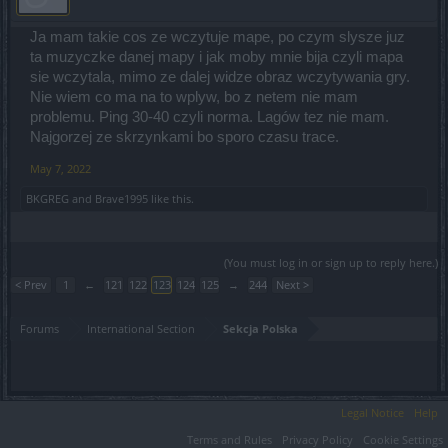
Ja mam takie cos ze wczytuje mape, po czym slysze juz
ta muzyczke danej mapy i jak moby mnie bija czyli mapa
sie wczytala, mimo ze dalej widze obraz wczytywania gry.
Nie wiem co ma na to wplyw, bo z netem nie mam
problemu. Ping 30-40 czyli norma. Lagów tez nie mam.
Najgorzej ze skrzynkami bo sporo czasu trace.
May 7, 2022
BKGREG
and
Brave1995
like this.
(You must log in or sign up to reply here.)
< Prev
1
←
121
122
123
124
125
→
244
Next >
Forums
International Section
Sekcja Polska
Legal Notice
Help
Terms and Rules
Privacy Policy
Cookie Settings