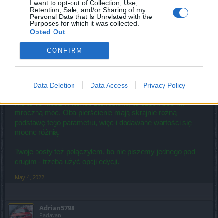
I want to opt-out of Collection, Use,
czy Dzielnica świątyń.
Retention, Sale, and/or Sharing of my
Personal Data that Is Unrelated with the
Purposes for which it was collected.
Opted Out
Przyjaciel said:
↑
CONFIRM
Mam pytanie.. Dlaczego w pierscieniu ktore ma takie same
kamienie, ten sam poziom przedmotu, oraz wieksze wartosci
bazowe (dmg), ma dodana mniejsza ilosc szkod? Wszystko na
zdjeciu ponizej.
https://imgur.com/a/lWEarC9
Data Deletion
Data Access
Privacy Policy
Ale to co masz w ramce zakreślone, to odporność na
mroczną moc. Oba pierścienie mają skrajnie różną
podstawę tego parametru, więc i dodawane wartości się
mocno różnią.
Twoje posty też połączyłem, bo nie piszemy jednego pod
drugim - trzeba użyć opcji edycji.
May 4, 2022
Adrian5798
Padavan