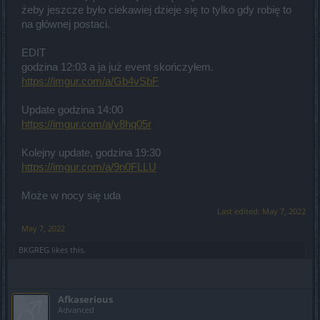
żeby jeszcze było ciekawiej dzieje się to tylko gdy robię to
na głównej postaci.
EDIT
godzina 12:03 a ja już event skończyłem.
https://imgur.com/a/Gb4vSbF
Update godzina 14:00
https://imgur.com/a/y8hq05r
Kolejny update, godzina 19:30
https://imgur.com/a/9n0FLLU
Może w nocy się uda
Last edited:
May 7, 2022
May 7, 2022
BKGREG
likes this.
Afkaserious
Advanced