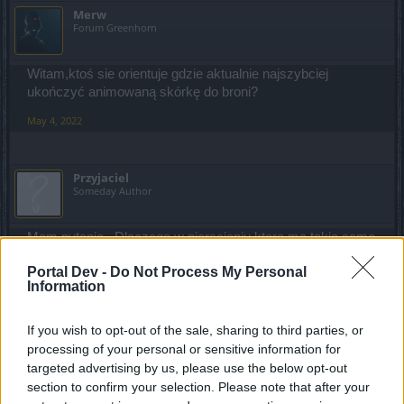
Merw
Forum Greenhorn
Witam,ktoś sie orientuje gdzie aktualnie najszybciej
ukończyć animowaną skórkę do broni?
May 4, 2022
Przyjaciel
Someday Author
Mam pytanie.. Dlaczego w pierscieniu ktore ma takie same
kamienie, ten sam poziom przedmotu, oraz wieksze
Portal Dev -
Do Not Process My Personal
wartosci bazowe (dmg), ma dodana mniejsza ilosc szkod?
Information
Wszystko na zdjeciu ponizej.
https://imgur.com/a/lWEarC9
If you wish to opt-out of the sale, sharing to third parties, or
Edit. Nie moge przeslac zdjecia, klikam "Image" wklejam
processing of your personal or sensitive information for
link z hostingu imigur i nic..?
targeted advertising by us, please use the below opt-out
section to confirm your selection. Please note that after your