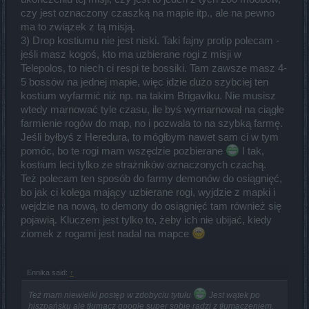
czy jest oznaczony czaszką na mapie itp., ale na pewno
ma to związek z tą misją.
3) Drop kostiumu nie jest niski. Taki fajny protip polecam -
jeśli masz kogoś, kto ma uzbierane rogi z misji w
Telepolos, to niech ci respi te bossiki. Tam zawsze masz 4-
5 bossów na jednej mapie, więc idzie dużo szybciej ten
kostium wyfarmić niż np. na takim Brigaviku. Nie musisz
wtedy marnować tyle czasu, ile byś wymarnował na ciągłe
farmienie rogów do map, no i pozwala to na szybką farmę.
Jeśli byłbyś z Heredura, to mógłbym nawet sam ci w tym
pomóc, bo te rogi mam wszędzie pozbierane
I tak,
kostium leci tylko ze strażników oznaczonych czachą.
Też polecam ten sposób do farmy demonów do osiągnięć,
bo jak ci kolega mający uzbierane rogi, wyjdzie z mapki i
wejdzie na nową, to demony do osiągnięć tam również się
pojawią. Kluczem jest tylko to, żeby ich nie ubijać, kiedy
ziomek z rogami jest nadal na mapce
Ennika said:
↑
Też mam niewielki postęp w zdobyciu tytułu
Jest wątek po
hiszpańsku ale tłumacz google super sobie radzi z tłumaczeniem.