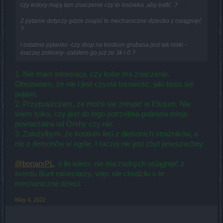
czy kolory mają tam znaczenie czy to losówka ,aby trafić .?
2 pytanie dotyczy gdzie znajść to mechaniczne dziecko z osiągnięć
?
i ostatnie pytanko -czy drop na kostium grubasa jest tak niski -
inaczej znikomy -zabiłem go już ze 3k i 0 ?
1. Nie mam informacji, czy kolor ma znaczenie.
Obstawiam, że nie i jest czysta losowość, jaki boss się
pojawi.
2. Przypuszczam, że może się zrespić w Elizjum. Nie
wiem tylko, czy jest do tego potrzebna pobrana misja
powtarzalna od Orshy czy nie.
3. Założyłbym, że kostium leci z demonich strażników, a
nie z demonów w ogóle. I raczej nie jest zbyt powszechny.
@bonarxPL
, o ile wiem, nie ma żadnych osiągnięć z
eventu Bunt rakieciarzy, więc nie chodziło o te
mechaniczne dzieci.
May 4, 2022