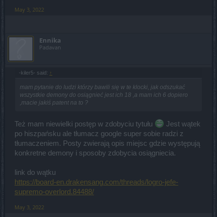
May 3, 2022
Ennika
Padavan
-kiler5- said:
↑
mam pytanie do ludzi którzy bawili się w te klocki, jak odszukać
wszystkie demony do osiągnieć jest ich 18 ,a mam ich 6 dopiero
,macie jakiś patent na to ?
Też mam niewielki postęp w zdobyciu tytułu
Jest wątek
po hiszpańsku ale tłumacz google super sobie radzi z
tłumaczeniem. Posty zwierają opis miejsc gdzie występują
konkretne demony i sposoby zdobycia osiągniecia.
link do wątku
https://board-en.drakensang.com/threads/logro-jefe-
supremo-overlord.84488/
May 3, 2022