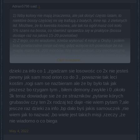
Adrian5798 said:
↑
1) Niby kolory nie mają znaczenia, ale jak dosyć często latam, to
niektóre bossy częściej mi się trafiają z białych, inne np. z zielonych
itd. Możliwe, że to kwestia losowa, ale tak na ogół masz coś koło
5% szans na bossa, co również sprawdza się w praktyce (bossa
dostaje raz na jakieś 15-20 przelotów)
2) Z tego, co mi wiadomo, trzeba wykonać 4 misje u Orshy i potem
brać powtarzalne misje od niej, gdyż wzięcie ich powoduje że na
mapie mamy ok. 200 moobów. Nie wiem jednak, czy mechaniczne
dziecko pojawia się po ukończeniu tej misji, czy jest to jeden z tych
Click to expand...
200 moobów, czy jest oznaczony czaszką na mapie itp., ale na
pewno ma to związek z tą misją.
3) Drop kostiumu nie jest niski. Taki fajny protip polecam - jeśli
dzieki za info co 1 ,zgadzam sie losowośc co 2x nie jesteś
masz kogoś, kto ma uzbierane rogi z misji w Telepolos, to niech ci
pewny jak sam mod orion co do 3 , powaznie tak leci
respi te bossiki. Tam zawsze masz 4-5 bossów na jednej mapie,
kostim ,rogi sam se nazbieram ale że by było tak jak
więc idzie dużo szybciej ten kostium wyfarmić niż np. na takim
piszesz bo rzygam tym , biłem demony zwykłe i 0 ,około
Brigaviku. Nie musisz wtedy marnować tyle czasu, ile byś
wymarnował na ciągłe farmienie rogów do map, no i pozwala to na
3k teraz dowiaduje sie że ze strazników ,pytanie kórych
szybką farmę. Jeśli byłbyś z Heredura, to mógłbym nawet sam ci w
grubasów czy ten 2x rodzaj też daje -nie wiem pytam ?,ale
tym pomóc, bo te rogi mam wszędzie pozbierane
I tak, kostium
jescze raz dzieki za info ,bp dało byś jakis samouczek ,nie
leci tylko ze strażników oznaczonych czachą.
wiem jak to nazwać ,bo wiele jest takich misji ,rzeczy ,że
Też polecam ten sposób do farmy demonów do osiągnięć, bo jak ci
nie wiadomo o co biega
kolega mający uzbierane rogi, wyjdzie z mapki i wejdzie na nową,
to demony do osiągnięć tam również się pojawią. Kluczem jest
May 4, 2022
tylko to, żeby ich nie ubijać, kiedy ziomek z rogami jest nadal na
mapce