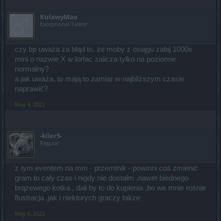
KulawyMao
Exceptional Talent
Nie jest tam do końca prawidłowo. W Telepolos masz 4, albo nawet
i 5, w Brigaviku masz też 4, w Tetaconetl są 3 albo 4 (chyba
wszędzie po 4 są, ale nie jestem do końca pewny tego) no i w
czy bp uważa za błąd to, że moby z osiągu zabij 1000x
Fyeborough masz 4. 2 masz w przedmieściach. Każdy demon ma
mini o nazwie X w lortac zalicza tylko na poziomie
swoją własną lokalizację, która nie nachodzi na lokalizację innego
demona.
normalny?
a jak uważa, to mają to zamiar w najbliższym czasie
naprawić?
May 4, 2022
-kiler5-
Regular
z tym eventem na mm - przemtnik - powinni coś zmienić
gram to cały czas i nigdy nie dostałm ,nawet biednego
brązewego kotka , dali by to do kupienia ,bo we mnie rośnie
flustracja ,jak i niekturych graczy takze
May 6, 2022