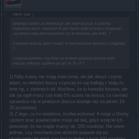
-kiler5- said:
↑
dziękuje bardzo za informację ,ale mam jeszcze 3 pytanka -
objawiony stach -otwieram to ale cięzko trafić w bosy z osiągnięć ,
czy kolory mają tam znaczenie czy to losówka ,aby trafić .?
2 pytanie dotyczy gdzie znajść to mechaniczne dziecko z osiągnięć
?
i ostatnie pytanko -czy drop na kostium grubasa jest tak niski -
inaczej znikomy -zabiłem go już ze 3k i 0 ?
1) Niby kolory nie mają znaczenia, ale jak dosyć często
latam, to niektóre bossy częściej mi się trafiają z białych,
inne np. z zielonych itd. Możliwe, że to kwestia losowa, ale
tak na ogół masz coś koło 5% szans na bossa, co również
sprawdza się w praktyce (bossa dostaje raz na jakieś 15-
20 przelotów)
2) Z tego, co mi wiadomo, trzeba wykonać 4 misje u Orshy
i potem brać powtarzalne misje od niej, gdyż wzięcie ich
powoduje że na mapie mamy ok. 200 moobów. Nie wiem
jednak, czy mechaniczne dziecko pojawia się po
ukończeniu tej misji, czy jest to jeden z tych 200 moobów,