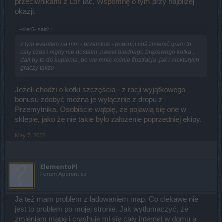
przeciwnikami z Lor'Tac. Wspomnę o tym przy najbliżej
okazji.
-kiler5- said:
↑
z tym eventem na mm - przemtnik - powinni coś zmienić gram to
cały czas i nigdy nie dostałm ,nawet biednego brązewego kotka ,
dali by to do kupienia ,bo we mnie rośnie flustracja ,jak i niekturych
graczy takze
Jeżeli chodzi o kotki szczęścia - z racji wyjątkowego
bonusu zdobyć można je wyłącznie z dropu z
Przemytnika. Osobiście wątpię, że pojawią się one w
sklepie, jako że nie takie było założenie poprzedniej ekipy.
May 7, 2022
ElementoPl
Forum Apprentice
Ja też mam problem z ładowaniem map. Co ciekawe nie
jest to problem po mojej stronie. Jak wytłumaczyć, że
zmieniam mapę i crashuje mi się cały internet w domu a