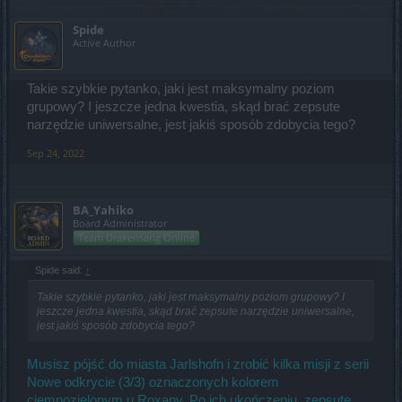
Spide
Active Author
Takie szybkie pytanko, jaki jest maksymalny poziom
grupowy? I jeszcze jedna kwestia, skąd brać zepsute
narzędzie uniwersalne, jest jakiś sposób zdobycia tego?
Sep 24, 2022
BA_Yahiko
Board Administrator
Team Drakensang Online
Spide said:
↑
Takie szybkie pytanko, jaki jest maksymalny poziom grupowy? I
jeszcze jedna kwestia, skąd brać zepsute narzędzie uniwersalne,
jest jakiś sposób zdobycia tego?
Musisz pójść do miasta Jarlshofn i zrobić kilka misji z serii
Nowe odkrycie (3/3) oznaczonych kolorem
ciemnozielonym u Roxany. Po ich ukończeniu, zepsute