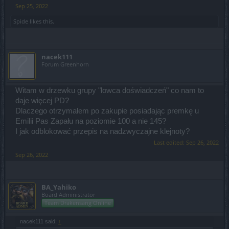
Sep 25, 2022
Spide
likes this.
nacek111
Forum Greenhorn
Witam w drzewku grupy "łowca doświadczeń" co nam to
daje więcej PD?
Dlaczego otrzymałem po zakupie posiadając premkę u
Emilii Pas Zapału na poziomie 100 a nie 145?
I jak odblokować przepis na nadzwyczajne klejnoty?
Last edited:
Sep 26, 2022
Sep 26, 2022
BA_Yahiko
Board Administrator
Team Drakensang Online
nacek111 said:
↑