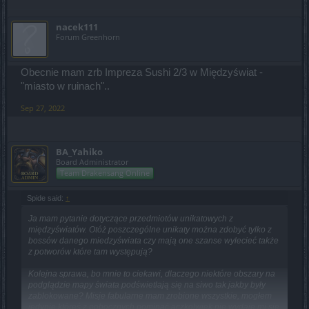
nacek111
Forum Greenhorn
Obecnie mam zrb Impreza Sushi 2/3 w Międzyświat -
"miasto w ruinach"..
Sep 27, 2022
BA_Yahiko
Board Administrator
Team Drakensang Online
Spide said:
↑
Ja mam pytanie dotyczące przedmiotów unikatowych z
międzyświatów. Otóż poszczególne unikaty można zdobyć tylko z
bossów danego miedzyświata czy mają one szanse wylecieć także
z potworów które tam występują?
Kolejna sprawa, bo mnie to ciekawi, dlaczego niektóre obszary na
podglądzie mapy świata podświetlają się na siwo tak jakby były
zablokowane? Misje fabularne mam zrobione wszystkie, mogłem
jedynie któreś z pobocznych pominąć aczkolwiek nie wydaje mi się