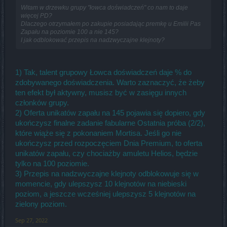
Witam w drzewku grupy "łowca doświadczeń" co nam to daje
więcej PD?
Dlaczego otrzymałem po zakupie posiadając premkę u Emilii Pas
Zapału na poziomie 100 a nie 145?
I jak odblokować przepis na nadzwyczajne klejnoty?
1) Tak, talent grupowy Łowca doświadczeń daje % do
zdobywanego doświadczenia. Warto zaznaczyć, że żeby
ten efekt był aktywny, musisz być w zasięgu innych
członków grupy.
2) Oferta unikatów zapału na 145 pojawia się dopiero, gdy
ukończysz finalne zadanie fabularne Ostatnia próba (2/2),
które wiąże się z pokonaniem Mortisa. Jeśli go nie
ukończysz przed rozpoczęciem Dnia Premium, to oferta
unikatów zapału, czy chociażby amuletu Helios, będzie
tylko na 100 poziomie.
3) Przepis na nadzwyczajne klejnoty odblokowuje się w
momencie, gdy ulepszysz 10 klejnotów na niebieski
poziom, a jeszcze wcześniej ulepszysz 5 klejnotów na
zielony poziom.
Sep 27, 2022