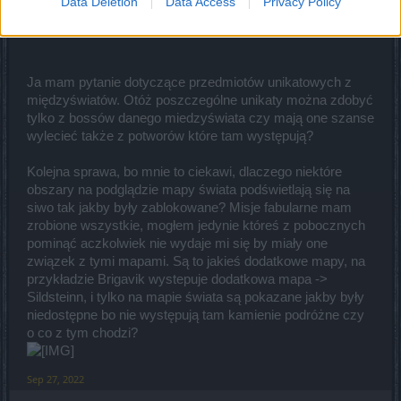
Data Deletion
Data Access
Privacy Policy
pewnym momencie musisz udać się na zamek Sargona a
bez aktywnego eventu tego nie zrobisz.
Ja mam pytanie dotyczące przedmiotów unikatowych z
międzyświatów. Otóż poszczególne unikaty można zdobyć
tylko z bossów danego miedzyświata czy mają one szanse
wylecieć także z potworów które tam występują?
Kolejna sprawa, bo mnie to ciekawi, dlaczego niektóre
obszary na podglądzie mapy świata podświetlają się na
siwo tak jakby były zablokowane? Misje fabularne mam
zrobione wszystkie, mogłem jedynie któreś z pobocznych
pominąć aczkolwiek nie wydaje mi się by miały one
związek z tymi mapami. Są to jakieś dodatkowe mapy, na
przykładzie Brigavik wystepuje dodatkowa mapa ->
Sildsteinn, i tylko na mapie świata są pokazane jakby były
niedostępne bo nie występują tam kamienie podróżne czy
o co z tym chodzi?
Sep 27, 2022