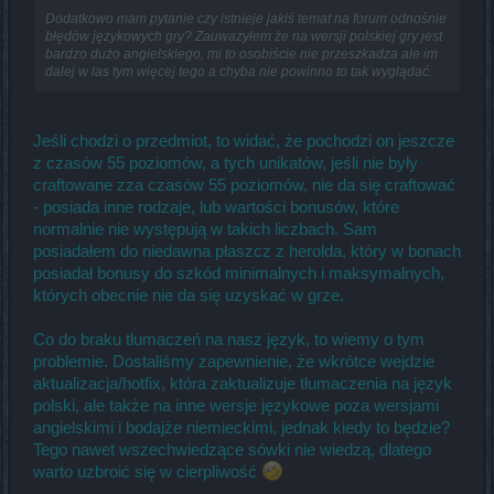
Dodatkowo mam pytanie czy istnieje jakiś temat na forum odnośnie
błędów językowych gry? Zauważyłem że na wersji polskiej gry jest
bardzo dużo angielskiego, mi to osobiście nie przeszkadza ale im
dalej w las tym więcej tego a chyba nie powinno to tak wyglądać.
Jeśli chodzi o przedmiot, to widać, że pochodzi on jeszcze
z czasów 55 poziomów, a tych unikatów, jeśli nie były
craftowane zza czasów 55 poziomów, nie da się craftować
- posiada inne rodzaje, lub wartości bonusów, które
normalnie nie występują w takich liczbach. Sam
posiadałem do niedawna płaszcz z herolda, który w bonach
posiadał bonusy do szkód minimalnych i maksymalnych,
których obecnie nie da się uzyskać w grze.
Co do braku tłumaczeń na nasz język, to wiemy o tym
problemie. Dostaliśmy zapewnienie, że wkrótce wejdzie
aktualizacja/hotfix, która zaktualizuje tłumaczenia na język
polski, ale także na inne wersje językowe poza wersjami
angielskimi i bodajże niemieckimi, jednak kiedy to będzie?
Tego nawet wszechwiedzące sówki nie wiedzą, dlatego
warto uzbroić się w cierpliwość