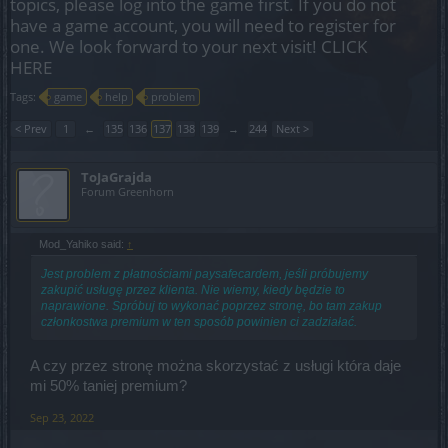
topics, please log into the game first. If you do not
have a game account, you will need to register for
one. We look forward to your next visit!
CLICK
HERE
Tags:
game
help
problem
< Prev
1
←
135
136
137
138
139
→
244
Next >
ToJaGrajda
Forum Greenhorn
Mod_Yahiko said:
↑
Jest problem z płatnościami paysafecardem, jeśli próbujemy
zakupić usługę przez klienta. Nie wiemy, kiedy będzie to
naprawione. Spróbuj to wykonać poprzez stronę, bo tam zakup
członkostwa premium w ten sposób powinien ci zadziałać.
A czy przez stronę można skorzystać z usługi która daje
mi 50% taniej premium?
Sep 23, 2022