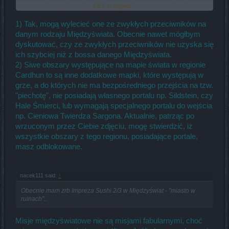
Click to expand...
by miały one związek z tymi mapami. Są to jakieś dodatkowe mapy,
na przykładzie Brigavik wystepuje dodatkowa mapa -> Sildsteinn, i
tylko na mapie świata są pokazane jakby były niedostępne bo nie
1) Tak, mogą wylecieć one ze zwykłych przeciwników na
występują tam kamienie podróżne czy o co z tym chodzi?
danym rodzaju Międzyświata. Obecnie nawet mógłbym
dyskutować, czy ze zwykłych przeciwników nie uzyska się
ich szybciej niż z bossa danego Międzyświata.
2) Siwe obszary występujące na mapie świata w regionie
Cardhun to są inne dodatkowe mapki, które występują w
grze, a do których nie ma bezpośredniego przejścia na tzw.
"piechotę", nie posiadają własnego portalu np. Sildstein, czy
Hale Śmierci, lub wymagają specjalnego portalu do wejścia
np. Cieniowa Twierdza Sargona. Aktualnie, patrząc po
wrzuconym przez Ciebie zdjęciu, mogę stwierdzić, iż
wszystkie obszary z tego regionu, posiadające portale,
masz odblokowane.
nacek111 said:
↑
Obecnie mam zrb Impreza Sushi 2/3 w Międzyświat - "miasto w
ruinach"..
Misje międzyświatowe nie są misjami fabularnymi, choć