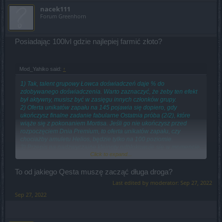
nacek111
Forum Greenhorn
Posiadając 100lvl gdzie najlepiej farmić złoto?
Mod_Yahiko said:
↑
1) Tak, talent grupowy Łowca doświadczeń daje % do
zdobywanego doświadczenia. Warto zaznaczyć, że żeby ten efekt
był aktywny, musisz być w zasięgu innych członków grupy.
2) Oferta unikatów zapału na 145 pojawia się dopiero, gdy
ukończysz finalne zadanie fabularne Ostatnia próba (2/2), które
wiąże się z pokonaniem Mortisa. Jeśli go nie ukończysz przed
rozpoczęciem Dnia Premium, to oferta unikatów zapału, czy
chociażby amuletu Helios, będzie tylko na 100 poziomie.
3) Przepis na nadzwyczajne klejnoty odblokowuje się w momencie,
Click to expand...
gdy ulepszysz 10 klejnotów na niebieski poziom, a jeszcze
wcześniej ulepszysz 5 klejnotów na zielony poziom.
To od jakiego Qesta muszę zacząć długa droga?
Last edited by moderator:
Sep 27, 2022
Sep 27, 2022