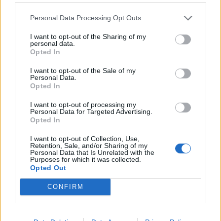
wcześniej wymieniałem, należy do zadań fabularnych (tych
oznaczonych żółtym kolorem) i żeby dotrzeć do tego
Personal Data Processing Opt Outs
zadania, trzeba zrobić również te wcześniejsze misje
fabularne.
I want to opt-out of the Sharing of my
personal data.
Sep 27, 2022
Opted In
I want to opt-out of the Sale of my
Personal Data.
Spide
Opted In
Active Author
I want to opt-out of processing my
Personal Data for Targeted Advertising.
nacek111 said:
↑
Opted In
To od jakiego Qesta muszę zacząć długa droga?
I want to opt-out of Collection, Use,
Retention, Sale, and/or Sharing of my
Ogólnie to musisz zacząć dalszą część fabuły po Lor'Tac,
Personal Data that Is Unrelated with the
z tego co pamiętam to chyba musisz mieć skończoną
Purposes for which it was collected.
Opted Out
misje z zabiciem balora ale mogę się mylić. Misję zaczyna
się bodajże u Amona ale pewności już nie mam bo kawał
CONFIRM
czasu temu to robiłem. Questów jest dość dużo i trochę z
tym zabawy jest, aczkolwiek jeśli wcześniej tego nie robiłeś
to i tak na chwile obecną nie skończysz tej serii zadań
gdyż wymagany jest do tego event Straszliwe Cienie bo w