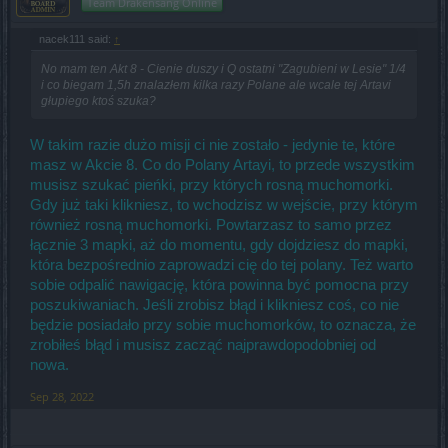
Team Drakensang Online
nacek111 said:
↑
No mam ten Akt 8 - Cienie duszy i Q ostatni "Zagubieni w Lesie" 1/4
i co biegam 1,5h znalazłem kilka razy Polane ale wcale tej Artavi
głupiego ktoś szuka?
W takim razie dużo misji ci nie zostało - jedynie te, które
masz w Akcie 8. Co do Polany Artayi, to przede wszystkim
musisz szukać pieńki, przy których rosną muchomorki.
Gdy już taki klikniesz, to wchodzisz w wejście, przy którym
również rosną muchomorki. Powtarzasz to samo przez
łącznie 3 mapki, aż do momentu, gdy dojdziesz do mapki,
która bezpośrednio zaprowadzi cię do tej polany. Też warto
sobie odpalić nawigację, która powinna być pomocna przy
poszukiwaniach. Jeśli zrobisz błąd i klikniesz coś, co nie
będzie posiadało przy sobie muchomorków, to oznacza, że
zrobiłeś błąd i musisz zacząć najprawdopodobniej od
nowa.
Sep 28, 2022