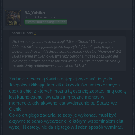
BA_Yahiko
Board Administrator
Team Drakensang Online
nacek111 said:
↑
No i co zatrzymałem się na misji "Mistrz Cienia" 1/1 co potrzeba
999 eski światła i pytanie gdzie najszybciej farmić jaką mapę i
poziom trudności>? A druga sprawa kolejny Qest to "Pierwotni" 1/1
jakąś Nerine w Cieniowej twierdzy Sargona muszę poszukać ale
nie mogę nigdzie znaleźć jak tam wejść..? Dużo jeszcze mi tych Q
zostało żeby odblokować te itemki na 145lvl?
Zadanie z esencją światła najlepiej wykonać, idąc do
Telepolos i klikając tam kilka kryształów umieszczonych
obok siebie, z których można tą esencję zebrać. Inną opcją
jest kupno esencji światła za mroczne monety w
momencie, gdy aktywne jest wydarzenie pt. Straszliwe
Cienie.
Co do drugiego zadania, to żeby je wykonać, musi być
aktywne to samo wydarzenie, o którym wspominałem ciut
wyżej. Niestety, nie da się tego w żaden sposób wyminąć.