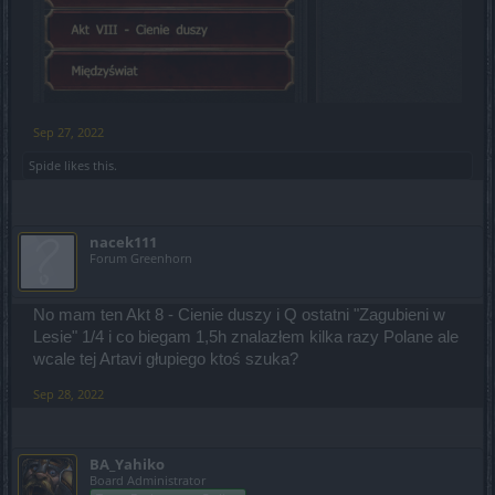
Sep 27, 2022
Spide
likes this.
nacek111
Forum Greenhorn
No mam ten Akt 8 - Cienie duszy i Q ostatni "Zagubieni w
Lesie" 1/4 i co biegam 1,5h znalazłem kilka razy Polane ale
wcale tej Artavi głupiego ktoś szuka?
Sep 28, 2022
BA_Yahiko
Board Administrator