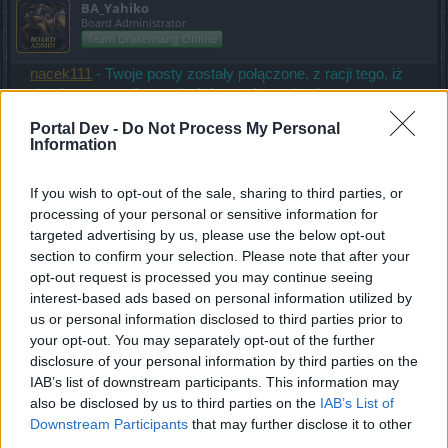
BA_Yahiko
Board Administrator
Team Drakensang Online
nacek111
- Twoje posty zostały połączone, z racji tego, iż
nie piszemy na forum dwóch postów pod sobą.
Portal Dev -
Do Not Process My Personal
Information
nacek111 said:
↑
Posiadając 100lvl gdzie najlepiej farmić złoto?
If you wish to opt-out of the sale, sharing to third parties, or
processing of your personal or sensitive information for
Obecnie najszybszym sposobem farmienia złota, jest
targeted advertising by us, please use the below opt-out
sprzedawanie przedmiotów uzyskiwanych podczas ogólnej
section to confirm your selection. Please note that after your
farmy. To sprowadza się do sposobów, w których tych
opt-out request is processed you may continue seeing
przedmiotów można uzyskać jak najwięcej w jak
interest-based ads based on personal information utilized by
najkrótszym czasie np. farma krwawych skrzynek.
us or personal information disclosed to third parties prior to
your opt-out. You may separately opt-out of the further
disclosure of your personal information by third parties on the
nacek111 said:
↑
IAB’s list of downstream participants. This information may
To od jakiego Qesta muszę zacząć długa droga?
also be disclosed by us to third parties on the
IAB’s List of
Downstream Participants
that may further disclose it to other
Nie wiem, jak stoisz ogólnie z postacią, ale misja, którą
third parties.