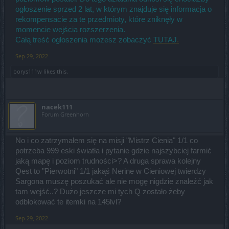
ogłoszenie sprzed 2 lat, w którym znajduje się informacja o
rekompensacie za te przedmioty, które zniknęły w
momencie wejścia rozszerzenia.
Całą treść ogłoszenia możesz zobaczyć
TUTAJ
.
Sep 29, 2022
borys111w
likes this.
nacek111
Forum Greenhorn
No i co zatrzymałem się na misji "Mistrz Cienia" 1/1 co
potrzeba 999 eski światła i pytanie gdzie najszybciej farmić
jaką mapę i poziom trudności>? A druga sprawa kolejny
Qest to "Pierwotni" 1/1 jakąś Nerine w Cieniowej twierdzy
Sargona muszę poszukać ale nie mogę nigdzie znaleźć jak
tam wejść..? Dużo jeszcze mi tych Q zostało żeby
odblokować te itemki na 145lvl?
Sep 29, 2022