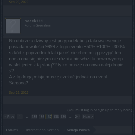
Sep 29, 2022
nacek111
Forum Greenhorn
No dobrze a dziwny jest przypadek bo ja takową esencje
posiadam w ilości 9999 z tego eventu +50% +100% i 300%
szkód z poprzednich lat i jakoś nie chce mi ją przyjąć ten
npc a ona się niczym nie różni a nie włazi ta nowo wydrop
w slot jeden z tą starą?? tylko muszę na nowo dalej dropić
;/?
A z tą drugą misją muszę czekać jednak na event
Sargona?
Sep 29, 2022
(You must log in or sign up to reply here.)
< Prev
1
←
135
136
137
138
139
→
244
Next >
Forums
International Section
Sekcja Polska