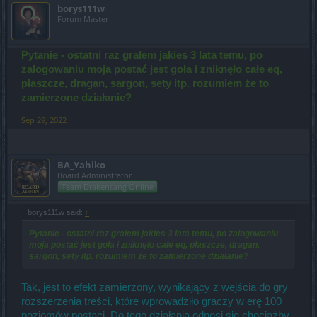
borys111w
Forum Master
Pytanie - ostatni raz grałem jakies 3 lata temu, po
zalogowaniu moja postać jest goła i zniknęło całe eq,
plaszcze, dragan, sargon, sety itp. rozumiem że to
zamierzone działanie?
Sep 29, 2022
BA_Yahiko
Board Administrator
Team Drakensang Online
borys111w said:
↑
Pytanie - ostatni raz grałem jakies 3 lata temu, po zalogowaniu
moja postać jest goła i zniknęło całe eq, plaszcze, dragan,
sargon, sety itp. rozumiem że to zamierzone działanie?
Tak, jest to efekt zamierzony, wynikający z wejścia do gry
rozszerzenia treści, które wprowadziło graczy w erę 100
poziomów postaci. Do tego działania odnosi się chociażby