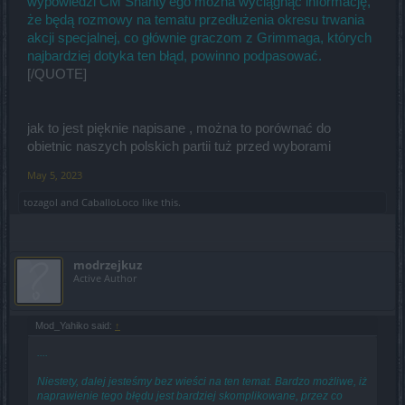
wypowiedzi CM Shanty'ego można wyciągnąć informację,
że będą rozmowy na tematu przedłużenia okresu trwania
akcji specjalnej, co głównie graczom z Grimmaga, których
najbardziej dotyka ten błąd, powinno podpasować.
[/QUOTE]
jak to jest pięknie napisane , można to porównać do
obietnic naszych polskich partii tuż przed wyborami
May 5, 2023
tozagol
and
CaballoLoco
like this.
modrzejkuz
Active Author
Mod_Yahiko said:
↑
....
Niestety, dalej jesteśmy bez wieści na ten temat. Bardzo możliwe, iż
naprawienie tego błędu jest bardziej skomplikowane, przez co