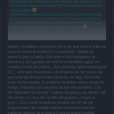
W poradniku taka informacja się nie pojawiła, ale nie oznacza to, iż
nie można jej dopisać do pytań z FAQ, co na pewno w najbliższym
czasie zrobimy
Jeśli chodzi o unikaty Dragana za ubicie Dragana na Wielkiej Sali,
to można je otrzymać za pierwsze ubicie w danej edycji. Oznacza
to, iż jeśli rok temu otrzymałeś cały komplet z Wielkiej Sali, to w tym
roku za ubicie jej pierwszy raz również one wpadną
Click to expand...
Niestety, dalej jesteśmy bez wieści na ten temat. Bardzo możliwe, iż
Witam. Chwiałbym nadmienić że to nie jest od dziś tylko od
naprawienie tego błędu jest bardziej skomplikowane, przez co
zawsze macie te problemy co pamiętam...Widać po
wydłuża się czas jego występowania, a też trzeba mieć na uwadze,
że oni ten błąd chcą naprawić w całości, żeby potem nie było
wpisach graczy także. Dla mnie to jest karygodne że
sytuacji, że wprowadzają hotfix, który nie do końca wyeliminuje ten
prawie już od tygodnia nie można swobodnie zagrać ze
błąd, dlatego jeszcze chwilę im to zajmie. Czy nazwałbym to
znajomymi tak jak kiedyś....Bez potrzeby była transfuzja do
olewaniem graczy? Nie, raczej nie użyłbym tego słowa. Jest jednak
CE....Jest taka zasada jak coś działa to sie nie rusza i nie
małe pocieszenie, gdyż z dzisiejszej wypowiedzi CM Shanty'ego
można wyciągnąć informację, że będą rozmowy na tematu
wymyśla się durnych hotfix które nic nie dają. NIe widać
przedłużenia okresu trwania akcji specjalnej, co głównie graczom z
żeby chcieli usunąc te problemy bo jedno robią a psują co
Grimmaga, których najbardziej dotyka ten błąd, powinno
innego. Poprostu gra zaczyna się być nie grywalna. Czy
podpasować.
zle napisałem wczesniej ? dobrze bo graczy się olewa i się
nie słucha co chcą lub co potrzebują jesli o zmiane w
grze.....Duzo osób uciekło po zmianie do CE tak jak
wspomniałem bo zostały zabrane wszystkie kamyki,
zaklecia, klenoty itp to była ich cięzka praca i zostali