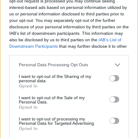
opt-out request is processed you may continue seeing
interest-based ads based on personal information utilized by
us or personal information disclosed to third parties prior to
your opt-out. You may separately opt-out of the further
Magiczny
Forum Apprentice
disclosure of your personal information by third parties on the
IAB’s list of downstream participants. This information may
also be disclosed by us to third parties on the
IAB’s List of
Niestety, dalej jesteśmy bez wieści na ten temat. Bardzo
Downstream Participants
that may further disclose it to other
możliwe, iż naprawienie tego błędu jest bardziej
third parties.
skomplikowane, przez co wydłuża się czas jego
występowania, a też trzeba mieć na uwadze, że oni ten
Personal Data Processing Opt Outs
błąd chcą naprawić w całości, żeby potem nie było sytuacji,
że wprowadzają hotfix, który nie do końca wyeliminuje ten
I want to opt-out of the Sharing of my
błąd, dlatego jeszcze chwilę im to zajmie. Czy nazwałbym
personal data.
to olewaniem graczy? Nie, raczej nie użyłbym tego słowa.
Opted In
Jest jednak małe pocieszenie, gdyż z dzisiejszej
wypowiedzi CM Shanty'ego można wyciągnąć informację,
I want to opt-out of the Sale of my
Personal Data.
że będą rozmowy na tematu przedłużenia okresu trwania
Opted In
akcji specjalnej, co głównie graczom z Grimmaga, których
najbardziej dotyka ten błąd, powinno podpasować.
I want to opt-out of processing my
[/QUOTE]
Personal Data for Targeted Advertising.
ten blad jest tak skoplikowany ze ciezko im powiekszyc
Opted In
serwer