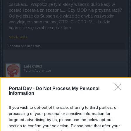
oszukani....Wspołczuje tym któzy wsadzili dużo kasy w
postać i została zniszczona.....Czy MOD nie przyzna racji?
Od tyg pisze do Support ale widze że chyba wszystkim
wysyłają to samo metodą CTR+C - CTR+V.....Ludzie
ogarnijcie się i zróbcie coś z tym
May 6, 2023
CaballoLoco
likes this.
Lalek1963
Forum Apprentice
ja postanowiłem, że jeśli mi się nie uda przez martwy
Portal Dev -
Do Not Process My Personal
serwer skończyć eventu, kasuje postać i nie chce już mieć
Information
cokolwiek wspólnego z tą wspaniałą firma i jej produktami.
nawet nie mogę zadania zrobić na ubicie dragana i
If you wish to opt-out of the sale, sharing to third parties, or
odebranie 1 perły, co za szajs
processing of your personal or sensitive information for
Last edited:
May 6, 2023
targeted advertising by us, please use the below opt-out
May 6, 2023
section to confirm your selection. Please note that after your
tozagol
likes this.