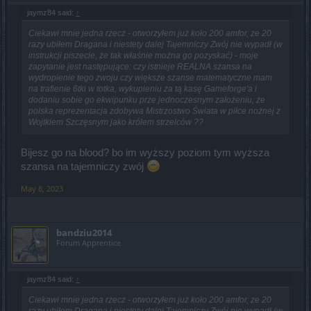
jaymz84 said:
↑
Ciekawi mnie jedna rzecz - otworzyłem już koło 200 amfor, ze 20
razy ubiłem Dragana i niestety dalej Tajemniczy Zwój nie wypadł (w
instrukcji piszecie, że tak właśnie można go pozyskać) - moje
zapytanie jest następujące: czy istnieje REALNA szansa na
wydropienie tego zwoju czy większe szanse matematyczne mam
na trafienie 6tki w totka, wykupieniu za tą kasę Gameforge'a i
dodaniu sobie go ekwipunku prze jednoczesnym założeniu, że
polska reprezentacja zdobywa Mistrzostwo Świata w piłce nożnej z
Wojtkiem Szczęsnym jako królem strzelców ??
Bijesz go na blood? bo im wyższy poziom tym wyższa
szansa na tajemniczy zwój
May 8, 2023
bandziu2014
Forum Apprentice
jaymz84 said:
↑
Ciekawi mnie jedna rzecz - otworzyłem już koło 200 amfor, ze 20
razy ubiłem Dragana i niestety dalej Tajemniczy Zwój nie wypadł (w