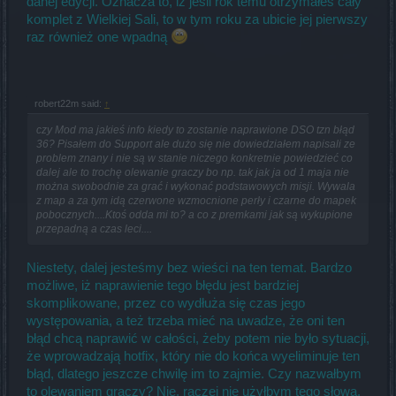
danej edycji. Oznacza to, iż jeśli rok temu otrzymałeś cały
komplet z Wielkiej Sali, to w tym roku za ubicie jej pierwszy
raz również one wpadną
robert22m said:
↑
czy Mod ma jakieś info kiedy to zostanie naprawione DSO tzn błąd
36? Pisałem do Support ale dużo się nie dowiedziałem napisali ze
problem znany i nie są w stanie niczego konkretnie powiedzieć co
dalej ale to trochę olewanie graczy bo np. tak jak ja od 1 maja nie
można swobodnie za grać i wykonać podstawowych misji. Wywala
z map a za tym idą czerwone wzmocnione perły i czarne do mapek
pobocznych....Ktoś odda mi to? a co z premkami jak są wykupione
przepadną a czas leci....
Niestety, dalej jesteśmy bez wieści na ten temat. Bardzo
możliwe, iż naprawienie tego błędu jest bardziej
skomplikowane, przez co wydłuża się czas jego
występowania, a też trzeba mieć na uwadze, że oni ten
błąd chcą naprawić w całości, żeby potem nie było sytuacji,
że wprowadzają hotfix, który nie do końca wyeliminuje ten
błąd, dlatego jeszcze chwilę im to zajmie. Czy nazwałbym
to olewaniem graczy? Nie, raczej nie użyłbym tego słowa.