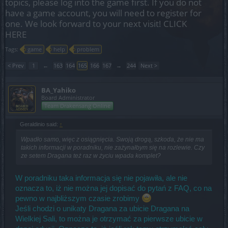
topics, please log into the game first. If you do not
have a game account, you will need to register for
one. We look forward to your next visit!
CLICK
HERE
Tags:
game
help
problem
< Prev
1
←
163
164
165
166
167
→
244
Next >
BA_Yahiko
Board Administrator
Team Drakensang Online
Geraldinio said:
↑
Wpadło samo, więc z osiągnięcia. Swoją drogą, szkoda, że nie ma
takich informacji w poradniku, nie zażynałbym się na rozlewie. Czy
ze setem Dragana też raz w życiu wpada komplet?
W poradniku taka informacja się nie pojawiła, ale nie
oznacza to, iż nie można jej dopisać do pytań z FAQ, co na
pewno w najbliższym czasie zrobimy
Jeśli chodzi o unikaty Dragana za ubicie Dragana na
Wielkiej Sali, to można je otrzymać za pierwsze ubicie w