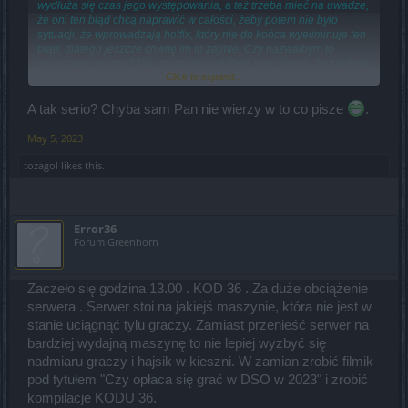
wydłuża się czas jego występowania, a też trzeba mieć na uwadze,
że oni ten błąd chcą naprawić w całości, żeby potem nie było
sytuacji, że wprowadzają hotfix, który nie do końca wyeliminuje ten
błąd, dlatego jeszcze chwilę im to zajmie. Czy nazwałbym to
olewaniem graczy? Nie, raczej nie użyłbym tego słowa. Jest jednak
Click to expand...
małe pocieszenie, gdyż z dzisiejszej wypowiedzi CM Shanty'ego
można wyciągnąć informację, że będą rozmowy na tematu
przedłużenia okresu trwania akcji specjalnej, co głównie graczom z
A tak serio? Chyba sam Pan nie wierzy w to co pisze
.
Grimmaga, których najbardziej dotyka ten błąd, powinno
podpasować.
May 5, 2023
tozagol
likes this.
Error36
Forum Greenhorn
Zaczeło się godzina 13.00 . KOD 36 . Za duże obciążenie
serwera . Serwer stoi na jakiejś maszynie, która nie jest w
stanie uciągnąć tylu graczy. Zamiast przenieść serwer na
bardziej wydajną maszynę to nie lepiej wyzbyć się
nadmiaru graczy i hajsik w kieszni. W zamian zrobić filmik
pod tytułem "Czy opłaca się grać w DSO w 2023" i zrobić
kompilacje KODU 36.