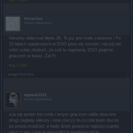
Victoriius
Forum Greenhorn
Niestety dalej kod błędu 36. To już jest mało zabawne ! Po
10 latach spędzonych w DSO pora się rozstać i raczej nie
robić sobie złudzeń, że coś tu naprawią. DSO plujecie
graczom w twarz. Żal !!!
May 7, 2023
tozagol
likes this.
szyszak2222
Forum Apprentice
a ja się pytam kto mnie i innym graczom odda utracone
drogi zagłady eliksiry i inne rzeczy to co robi team dso to
po prostu kradzież w biały dzień jesteście najzwyczajniej
nieuczciwy i macie wszystkich wiadomo gdzie