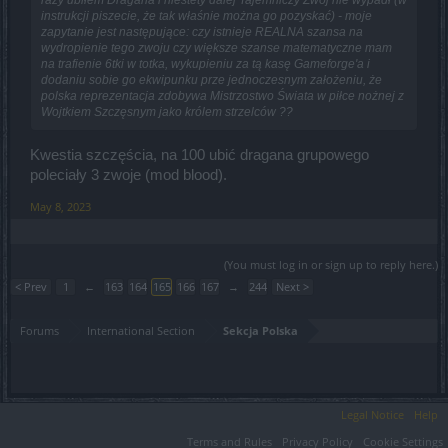
instrukcji piszecie, że tak właśnie można go pozyskać) - moje
zapytanie jest następujące: czy istnieje REALNA szansa na
wydropienie tego zwoju czy większe szanse matematyczne mam
na trafienie 6tki w totka, wykupieniu za tą kasę Gameforge'a i
dodaniu sobie go ekwipunku prze jednoczesnym założeniu, że
polska reprezentacja zdobywa Mistrzostwo Świata w piłce nożnej z
Wojtkiem Szczęsnym jako królem strzelców ??
Kwestia szczęścia, na 100 ubić dragana grupowego
poleciały 3 zwoje (mod blood).
May 8, 2023
(You must log in or sign up to reply here.)
< Prev
1
←
163
164
165
166
167
→
244
Next >
Forums
International Section
Sekcja Polska
Legal Notice
Help
Terms and Rules
Privacy Policy
Cookie Settings