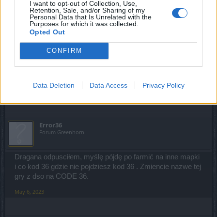
I want to opt-out of Collection, Use,
ale to jest gameforge wiem nie ma co liczyc na cuda
Retention, Sale, and/or Sharing of my
i tak na marginesie slowa Shanty mozna wsadzic sobie
Personal Data that Is Unrelated with the
tam gdzie swiatlo nie dochodzi pamietam slowa znajomego
Purposes for which it was collected.
Opted Out
Gm'a z metina2 ja tylko iteresuje zarabianie kasy dla firmy
a nie gracze ona ma ich gdzies tylko kasa sie liczy
CONFIRM
a stracony czas premium tez bedzie przedluzany ? raczej
nie bo to kasa
May 6, 2023
Data Deletion
Data Access
Privacy Policy
BKGREG
likes this.
Error36
Forum Greenhorn
Dragana odpusciłem, myślę pójdę po farmić na inne mapki
i co kod 36 gdzie nie pojdziesz kod 36 . Zmiencie nazwe tej
gry z dso na CODE 36.
May 6, 2023