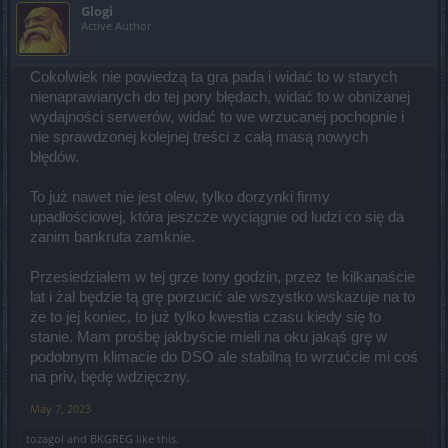
Glogi
Active Author
Cokolwiek nie powiedzą ta gra pada i widać to w starych
nienaprawianych do tej pory błędach, widać to w obniżanej
wydajności serwerów, widać to we wrzucanej pochopnie i
nie sprawdzonej kolejnej treści z całą masą nowych
błędów.
To już nawet nie jest olew, tylko dorzynki firmy
upadłościowej, która jeszcze wyciągnie od ludzi co się da
zanim bankruta zamknie.
Przesiedziałem w tej grze tony godzin, przez te kilkanaście
lat i żal będzie tą grę porzucić ale wszystko wskazuje na to
że to jej koniec, to już tylko kwestia czasu kiedy się to
stanie. Mam prośbę jakbyście mieli na oku jakąś grę w
podobnym klimacie do DSO ale stabilną to wrzućcie mi coś
na priv, będę wdzięczny.
May 7, 2023
tozagol
and
BKGREG
like this.