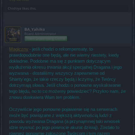
Chishiya
likes this.
BA_Yahiko
Board Administrator
Team Drakensang Online
Magiczny
- jeśli chodzi o rekompensaty, to
prawdopodobnie one będą, ale nie wiemy niestety, kiedy
dokładnie. Podobnie ma się z punktem dotyczącym
wydłużenia okresu trwania akcji specjalnej Dragana i jego
wyzwania - dostaliśmy wszyscy zapewnienie od
Shanty'ego, że takie rzeczy będą i liczymy, że Twórcy
dotrzymają słowa. Jeśli chodzi o ponowne wyskakiwanie
tego błędu, no to co możemy powiedzieć? Przykro nam, że
znowu doskwiera Wam ten problem.
Oczywiście jego ponowne pojawienie się na serwerach
może być powiązane z większą aktywnością ludzi z
powodu wyzwania Dragana (a przynajmniej taki wniosek
idzie wysnuć po jego powrocie akurat dzisiaj). Zostało to
również ponownie zgłoszone Twórcom i tym razem