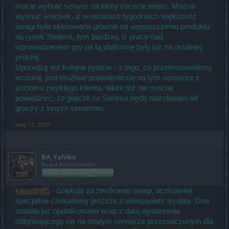
macie wybrać serwer, na który chcecie wejść. Można
wysnuć wniosek, iż w ostatnich tygodniach większość
uwagi była skierowana głównie na wypuszczeniu produktu
na rynek Steama, tym bardziej, iż prace nad
wprowadzeniem gry na tą platformę były już na ostatniej
prostej.
Uprzedzę też kolejne pytanie - z tego, co przetestowaliśmy
wczoraj, jest możliwe pojawienie się na tym serwerze z
poziomu zwykłego klienta, także też nie można
powiedzieć, że gracze ze Steama będą odizolowani od
graczy z innych serwerów.
May 17, 2023
BA_Yahiko
Board Administrator
Team Drakensang Online
kasadin85
- dziękuję za zwrócenie uwagi, aczkolwiek
specjalnie czekaliśmy jeszcze z wklepaniem tej daty. Ona
została już opublikowana wraz z datą wydarzenia
odbywającego się na nowym serwerze przeznaczonym dla