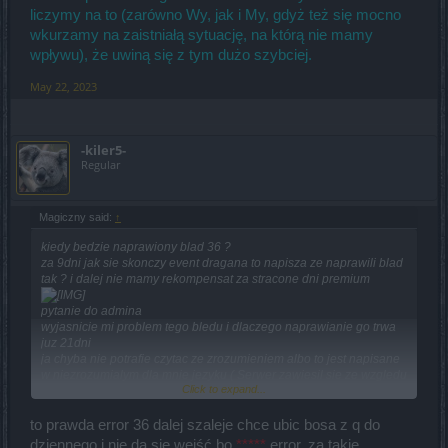
liczymy na to (zarówno Wy, jak i My, gdyż też się mocno
wkurzamy na zaistniałą sytuację, na którą nie mamy
wpływu), że uwiną się z tym dużo szybciej.
May 22, 2023
-kiler5-
Regular
Magiczny said:
↑
kiedy bedzie naprawiony blad 36 ?
za 9dni jak sie skonczy event dragana to napisza ze naprawili blad
tak ? i dalej nie mamy rekompensat za stracone dni premium
pytanie do admina
wyjasnicie mi problem tego bledu i dlaczego naprawianie go trwa
juz 21dni
ja chyba nie potrafie czytac ze zrozumieniem albo to jest napisane
w niezrozumialym dla mnie jezyku ( Serwer zawiesil sie ze wzgledu
Click to expand...
na duze obciazenie)
to prawda error 36 dalej szaleje chce ubic bosa z q do
dziennego i nie da sie wejść bo
*****
error, za takie