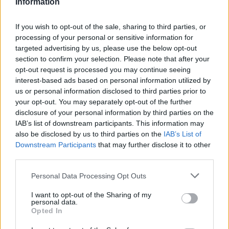
Information
szansa na ich drop jest z tych najgroźniejszych
przeciwników, czyli z bossów.
3) W prawym górnym rogu po wejściu do gry, powinieneś
If you wish to opt-out of the sale, sharing to third parties, or
mieć opcję zmiany wersji językowej.
processing of your personal or sensitive information for
targeted advertising by us, please use the below opt-out
May 19, 2023
section to confirm your selection. Please note that after your
opt-out request is processed you may continue seeing
interest-based ads based on personal information utilized by
daniel-1el-eng
Forum Greenhorn
us or personal information disclosed to third parties prior to
your opt-out. You may separately opt-out of the further
disclosure of your personal information by third parties on the
Witam.
IAB’s list of downstream participants. This information may
Jak uzyskać osiągnięcie "Prototyp mechanicznego dziecka
also be disclosed by us to third parties on the
IAB’s List of
D4808"? Czy podpowie ktoś co to za ukryte osiągnięcie w
Downstream Participants
that may further disclose it to other
zakładce Ogólne, bo pozostało mi jedno takie? Dziękuję z
third parties.
góry za odpowiedź.
May 19, 2023
Personal Data Processing Opt Outs
I want to opt-out of the Sharing of my
personal data.
Error36
Opted In
Forum Greenhorn