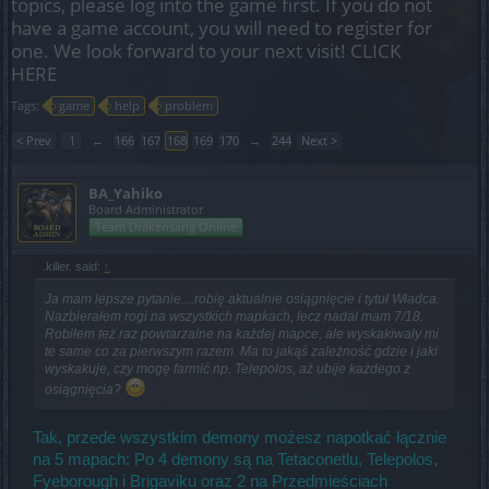
topics, please log into the game first. If you do not
have a game account, you will need to register for
one. We look forward to your next visit!
CLICK
HERE
Tags:
game
help
problem
< Prev
1
←
166
167
168
169
170
→
244
Next >
BA_Yahiko
Board Administrator
Team Drakensang Online
.killer. said:
↑
Ja mam lepsze pytanie....robię aktualnie osiągnięcie i tytuł Władca.
Nazbierałem rogi na wszystkich mapkach, lecz nadal mam 7/18.
Robiłem też raz powtarzalne na każdej mapce, ale wyskakiwały mi
te same co za pierwszym razem. Ma to jakąś zależność gdzie i jaki
wyskakuje, czy mogę farmić np. Telepolos, aż ubije każdego z
osiągnięcia?
Tak, przede wszystkim demony możesz napotkać łącznie
na 5 mapach: Po 4 demony są na Tetaconetlu, Telepolos,
Fyeborough i Brigaviku oraz 2 na Przedmieściach