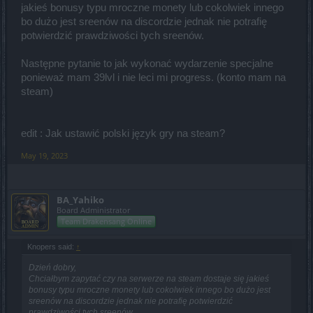
jakieś bonusy typu mroczne monety lub cokolwiek innego
bo dużo jest sreenów na discordzie jednak nie potrafię
potwierdzić prawdziwości tych sreenów.
Następne pytanie to jak wykonać wydarzenie specjalne
ponieważ mam 39lvl i nie leci mi progress. (konto mam na
steam)
edit : Jak ustawić polski język gry na steam?
May 19, 2023
BA_Yahiko
Board Administrator
Team Drakensang Online
Knopers said:
↑
Dzień dobry,
Chciałbym zapytać czy na serwerze na steam dostaje się jakieś
bonusy typu mroczne monety lub cokolwiek innego bo dużo jest
sreenów na discordzie jednak nie potrafię potwierdzić
prawdziwości tych sreenów.