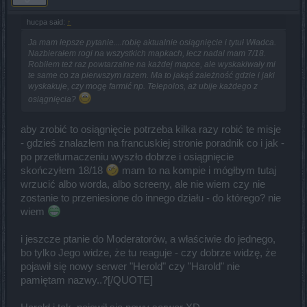
hucpa said:
↑
Ja mam lepsze pytanie....robię aktualnie osiągnięcie i tytuł Władca.
Nazbierałem rogi na wszystkich mapkach, lecz nadal mam 7/18.
Robiłem też raz powtarzalne na każdej mapce, ale wyskakiwały mi
te same co za pierwszym razem. Ma to jakąś zależność gdzie i jaki
wyskakuje, czy mogę farmić np. Telepolos, aż ubije każdego z
osiągnięcia?
aby zrobić to osiągnięcie potrzeba kilka razy robić te misje
- gdzieś znalazłem na francuskiej stronie poradnik co i jak -
po przetłumaczeniu wyszło dobrze i osiągnięcie
skończyłem 18/18
mam to na kompie i mógłbym tutaj
wrzucić albo worda, albo screeny, ale nie wiem czy nie
zostanie to przeniesione do innego działu - do którego? nie
wiem
i jeszcze ptanie do Moderatorów, a właściwie do jednego,
bo tylko Jego widze, że tu reaguje - czy dobrze widzę, że
pojawił się nowy serwer "Herold" czy "Harold" nie
pamiętam nazwy..?[/QUOTE]