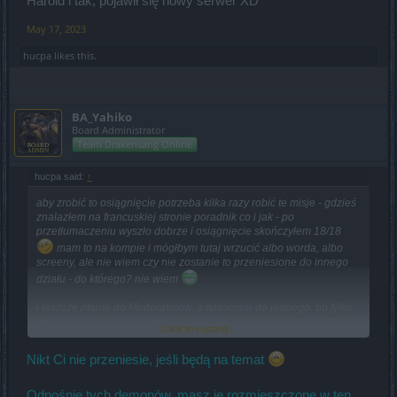
Harold i tak, pojawił się nowy serwer XD
May 17, 2023
hucpa
likes this.
BA_Yahiko
Board Administrator
Team Drakensang Online
hucpa said:
↑
aby zrobić to osiągnięcie potrzeba kilka razy robić te misje - gdzieś
znalazłem na francuskiej stronie poradnik co i jak - po
przetłumaczeniu wyszło dobrze i osiągnięcie skończyłem 18/18
mam to na kompie i mógłbym tutaj wrzucić albo worda, albo
screeny, ale nie wiem czy nie zostanie to przeniesione do innego
działu - do którego? nie wiem
i jeszcze ptanie do Moderatorów, a właściwie do jednego, bo tylko
Jego widze, że tu reaguje - czy dobrze widzę, że pojawił się nowy
Click to expand...
serwer "Herold" czy "Harold" nie pamiętam nazwy..?
Nikt Ci nie przeniesie, jeśli będą na temat
Odnośnie tych demonów, masz je rozmieszczone w ten