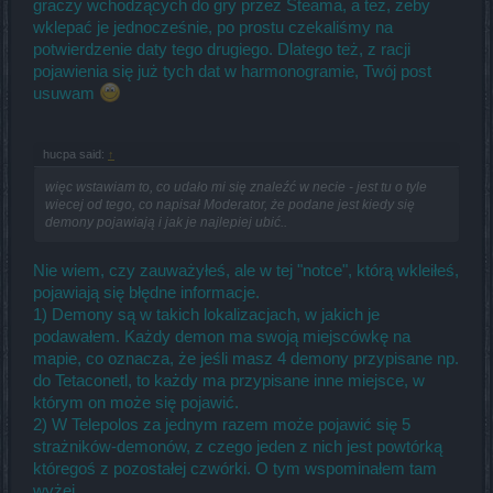
graczy wchodzących do gry przez Steama, a też, żeby
wklepać je jednocześnie, po prostu czekaliśmy na
potwierdzenie daty tego drugiego. Dlatego też, z racji
pojawienia się już tych dat w harmonogramie, Twój post
usuwam
hucpa said:
↑
więc wstawiam to, co udało mi się znaleźć w necie - jest tu o tyle
wiecej od tego, co napisał Moderator, że podane jest kiedy się
demony pojawiają i jak je najlepiej ubić..
Nie wiem, czy zauważyłeś, ale w tej "notce", którą wkleiłeś,
pojawiają się błędne informacje.
1) Demony są w takich lokalizacjach, w jakich je
podawałem. Każdy demon ma swoją miejscówkę na
mapie, co oznacza, że jeśli masz 4 demony przypisane np.
do Tetaconetl, to każdy ma przypisane inne miejsce, w
którym on może się pojawić.
2) W Telepolos za jednym razem może pojawić się 5
strażników-demonów, z czego jeden z nich jest powtórką
któregoś z pozostałej czwórki. O tym wspominałem tam
wyżej.