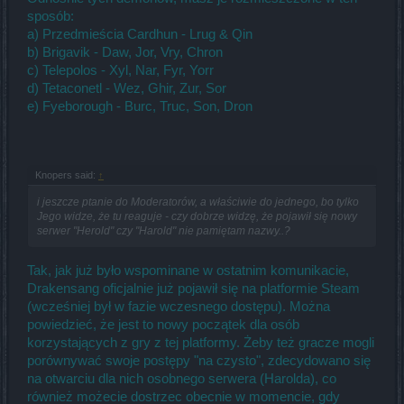
sposób:
a) Przedmieścia Cardhun - Lrug & Qin
b) Brigavik - Daw, Jor, Vry, Chron
c) Telepolos - Xyl, Nar, Fyr, Yorr
d) Tetaconetl - Wez, Ghir, Zur, Sor
e) Fyeborough - Burc, Truc, Son, Dron
Knopers said:
↑
i jeszcze ptanie do Moderatorów, a właściwie do jednego, bo tylko
Jego widze, że tu reaguje - czy dobrze widzę, że pojawił się nowy
serwer "Herold" czy "Harold" nie pamiętam nazwy..?
Tak, jak już było wspominane w ostatnim komunikacie,
Drakensang oficjalnie już pojawił się na platformie Steam
(wcześniej był w fazie wczesnego dostępu). Można
powiedzieć, że jest to nowy początek dla osób
korzystających z gry z tej platformy. Żeby też gracze mogli
porównywać swoje postępy "na czysto", zdecydowano się
na otwarciu dla nich osobnego serwera (Harolda), co
również możecie dostrzec obecnie w momencie, gdy