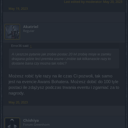
Last edited by moderator:
May 20, 2023
May 19, 2023
Akatriel
Regular
Error36 said:
↑
A i jeszcze pytanie jak zrobie postac 20 lvl zrobię misje w zamku
dragana gdzie leci premka usune i zrobie tak kilkanascie razy to
dostane bana czy mozna tak robic?
Możesz robić tyle razy na ile czas Ci pozwoli, tak samo
jest na evencie Awans Bohatera. Możesz dobić do 100 tyle
postaci ile zdążysz podczas trwania eventu i zgarniać za to
nagrody.
May 20, 2023
Chishiya
Forum Greenhorn