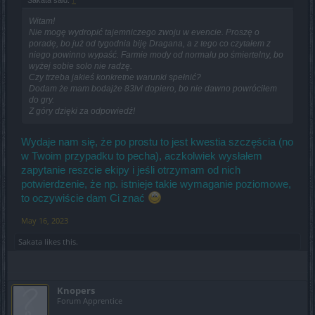
Sakata said:
↑
Witam!
Nie mogę wydropić tajemniczego zwoju w evencie. Proszę o
poradę, bo już od tygodnia biję Dragana, a z tego co czytałem z
niego powinno wypaść. Farmie mody od normalu po śmiertelny, bo
wyżej sobie solo nie radzę.
Czy trzeba jakieś konkretne warunki spełnić?
Dodam że mam bodajże 83lvl dopiero, bo nie dawno powróciłem
do gry.
Z góry dzięki za odpowiedź!
Wydaje nam się, że po prostu to jest kwestia szczęścia (no
w Twoim przypadku to pecha), aczkolwiek wysłałem
zapytanie reszcie ekipy i jeśli otrzymam od nich
potwierdzenie, że np. istnieje takie wymaganie poziomowe,
to oczywiście dam Ci znać
May 16, 2023
Sakata
likes this.
Knopers
Forum Apprentice