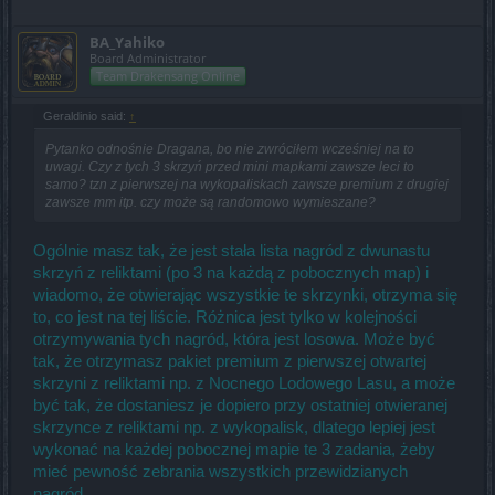
BA_Yahiko
Board Administrator
Team Drakensang Online
Geraldinio said:
↑
Pytanko odnośnie Dragana, bo nie zwróciłem wcześniej na to
uwagi. Czy z tych 3 skrzyń przed mini mapkami zawsze leci to
samo? tzn z pierwszej na wykopaliskach zawsze premium z drugiej
zawsze mm itp. czy może są randomowo wymieszane?
Ogólnie masz tak, że jest stała lista nagród z dwunastu
skrzyń z reliktami (po 3 na każdą z pobocznych map) i
wiadomo, że otwierając wszystkie te skrzynki, otrzyma się
to, co jest na tej liście. Różnica jest tylko w kolejności
otrzymywania tych nagród, która jest losowa. Może być
tak, że otrzymasz pakiet premium z pierwszej otwartej
skrzyni z reliktami np. z Nocnego Lodowego Lasu, a może
być tak, że dostaniesz je dopiero przy ostatniej otwieranej
skrzynce z reliktami np. z wykopalisk, dlatego lepiej jest
wykonać na każdej pobocznej mapie te 3 zadania, żeby
mieć pewność zebrania wszystkich przewidzianych
nagród.