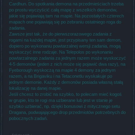
Cardhun. Do spotkania demona na przedmieściach trzeba
po prostu wyczyścić całą mapę z wszelkich demonów,
jakie się pojawiają tam na mapie. Na pozostałych czterech
mapach one pojawiają się po zebraniu ostatniego roga do
zadania.
Zawsze jest tak, że do pierwszorazowego zadania z
rogami na każdej mapie, jest przypisany ten sam demon,
dopiero po wykonaniu powtarzalnej wersji zadania, mogą
wyskoczyć inne rodzaje. Na Telepolos po wykonaniu
powtarzalnego zadania za jednym razem może wyskoczyć
4-5 demonów (jeden z nich może się pojawić dwa razy), na
Fyeborough wyskoczą na mapie 4 demony za jednym
razem, a na Brigaviku i na Tetaconetlu wyskakuje po
jednym demonie. Każdy z demonów posiada własną stałą
lokalizację na danej mapie.
Jeśli chcesz to zrobić na szybko, to polecam mieć kogoś
w grupie, kto te rogi ma uzbierane lub jest w stanie je
szybko uzbierać, np. dzięki bonusowi z mitycznego setu
Dragana, podwajającego drop przedmiotów potrzebnych do
pobocznych zadań.