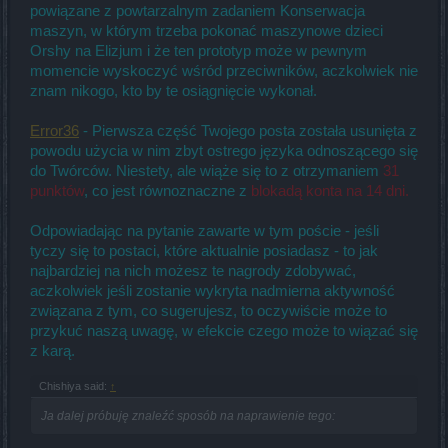
powiązane z powtarzalnym zadaniem Konserwacja
maszyn, w którym trzeba pokonać maszynowe dzieci
Orshy na Elizjum i że ten prototyp może w pewnym
momencie wyskoczyć wśród przeciwników, aczkolwiek nie
znam nikogo, kto by te osiągnięcie wykonał.
Error36
- Pierwsza część Twojego posta została usunięta z
powodu użycia w nim zbyt ostrego języka odnoszącego się
do Twórców. Niestety, ale wiąże się to z otrzymaniem
31
punktów
, co jest równoznaczne z
blokadą konta na 14 dni.
Odpowiadając na pytanie zawarte w tym poście - jeśli
tyczy się to postaci, które aktualnie posiadasz - to jak
najbardziej na nich możesz te nagrody zdobywać,
aczkolwiek jeśli zostanie wykryta nadmierna aktywność
związana z tym, co sugerujesz, to oczywiście może to
przykuć naszą uwagę, w efekcie czego może to wiązać się
z karą.
Chishiya said:
↑
Ja dalej próbuję znaleźć sposób na naprawienie tego: