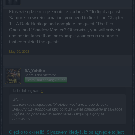
Ktoś wie gdzie mogę zrobić te zadania ? "To fight against
Sargon’s new reincarnation, you need to finish the Chapter
1 – A Dark Heritage and complete the quest “The First
Ones” and “Shadow Master”! Otherwise, you will arrive in
another instance than for example your group members
that completed the quests."
May 20, 2023
BA_Yahiko
Board Administrator
Team Drakensang Online
daniel-1el-eng said:
↑
Witam.
Jak uzyskać osiągnięcie "Prototyp mechanicznego dziecka
D4808"? Czy podpowie ktoś co to za ukryte osiągnięcie w zakładce
Ogólne, bo pozostało mi jedno takie? Dziękuję z góry za
odpowiedź.
Ciężko to określić. Słyszałem kiedyś, iż osiągnięcie to jest