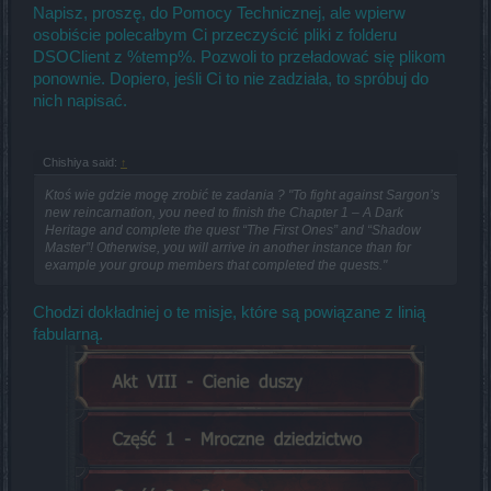
Napisz, proszę, do Pomocy Technicznej, ale wpierw
osobiście polecałbym Ci przeczyścić pliki z folderu
DSOClient z %temp%. Pozwoli to przeładować się plikom
ponownie. Dopiero, jeśli Ci to nie zadziała, to spróbuj do
nich napisać.
Chishiya said:
↑
Ktoś wie gdzie mogę zrobić te zadania ? "To fight against Sargon’s
new reincarnation, you need to finish the Chapter 1 – A Dark
Heritage and complete the quest “The First Ones” and “Shadow
Master”! Otherwise, you will arrive in another instance than for
example your group members that completed the quests."
Chodzi dokładniej o te misje, które są powiązane z linią
fabularną.