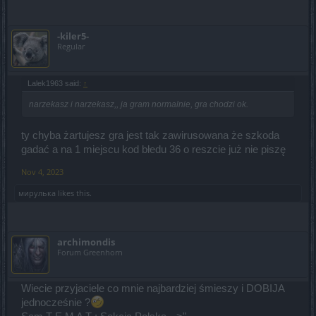
-kiler5-
Regular
Lalek1963 said:
↑
narzekasz i narzekasz,, ja gram normalnie, gra chodzi ok.
ty chyba żartujesz gra jest tak zawirusowana że szkoda
gadać a na 1 miejscu kod błedu 36 o reszcie już nie piszę
Nov 4, 2023
мирулька
likes this.
archimondis
Forum Greenhorn
Wiecie przyjaciele co mnie najbardziej śmieszy i DOBIJA
jednocześnie ?