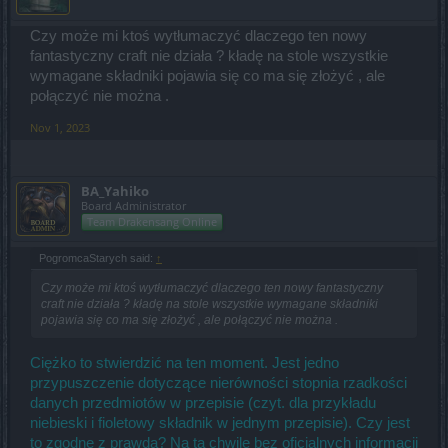
Czy może mi ktoś wytłumaczyć dlaczego ten nowy
fantastyczny craft nie działa ? kładę na stole wszystkie
wymagane składniki pojawia się co ma się złożyć , ale
połączyć nie można .
Nov 1, 2023
BA_Yahiko
Board Administrator
Team Drakensang Online
PogromcaStarych said:
↑
Czy może mi ktoś wytłumaczyć dlaczego ten nowy fantastyczny
craft nie działa ? kładę na stole wszystkie wymagane składniki
pojawia się co ma się złożyć , ale połączyć nie można .
Ciężko to stwierdzić na ten moment. Jest jedno
przypuszczenie dotyczące nierówności stopnia rzadkości
danych przedmiotów w przepisie (czyt. dla przykładu
niebieski i fioletowy składnik w jednym przepisie). Czy jest
to zgodne z prawdą? Na tą chwilę bez oficjalnych informacji