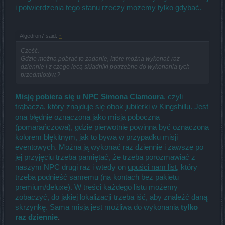
i potwierdzenia tego stanu rzeczy możemy tylko gdybać.
Algedron7 said:
↑
Cześć.
Gdzie można pobrać to zadanie, które można wykonać raz
dziennie i z czego lecą składniki potrzebne do wykonania tych
przedmiotów.?
Misję pobiera się u NPC Simona Clamoura
, czyli
trąbacza, który znajduje się obok jubilerki w Kingshillu. Jest
ona błędnie oznaczona jako misja poboczna
(pomarańczowa), gdzie pierwotnie powinna być oznaczona
kolorem błękitnym, jak to bywa w przypadku misji
eventowych. Można ją wykonać raz dziennie i zawsze po
jej przyjęciu trzeba pamiętać, że trzeba porozmawiać z
naszym NPC drugi raz i wtedy on
upuści nam list
, który
trzeba podnieść samemu (na kontach bez pakietu
premium/deluxe). W treści każdego listu możemy
zobaczyć, do jakiej lokalizacji trzeba iść, aby znaleźć daną
skrzynkę. Sama misja jest możliwa do wykonania
tylko
raz dziennie
.