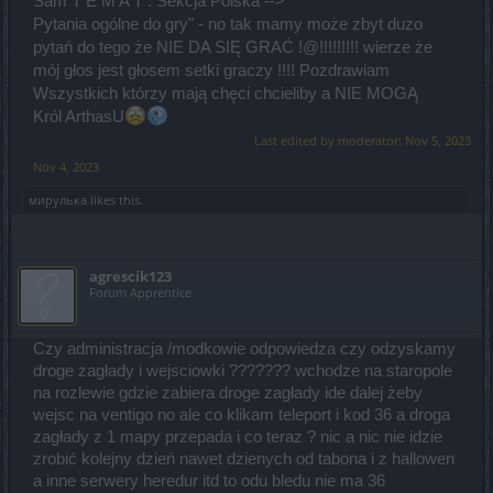
Sam T E M A T : Sekcja Polska -->"
Pytania ogólne do gry" - no tak mamy może zbyt duzo
pytań do tego że NIE DA SIĘ GRAĆ !@!!!!!!!!! wierze że
mój głos jest głosem setki graczy !!!! Pozdrawiam
Wszystkich którzy mają chęci chcieliby a NIE MOGĄ
Król ArthasU
Last edited by moderator:
Nov 5, 2023
Nov 4, 2023
мирулька
likes this.
agrescik123
Forum Apprentice
Czy administracja /modkowie odpowiedza czy odzyskamy
droge zagłady i wejsciowki ??????? wchodze na staropole
na rozlewie gdzie zabiera droge zagłady ide dalej żeby
wejsc na ventigo no ale co klikam teleport i kod 36 a droga
zagłady z 1 mapy przepada i co teraz ? nic a nic nie idzie
zrobić kolejny dzień nawet dzienych od tabona i z hallowen
a inne serwery heredur itd to odu bledu nie ma 36