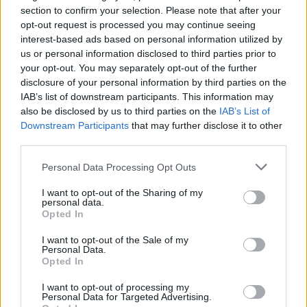
section to confirm your selection. Please note that after your
Witam klejnot upiornej mocy dropi z paska postepu i z
opt-out request is processed you may continue seeing
bossa a czy z ventigo jest szansa na drop klejnotu
interest-based ads based on personal information utilized by
lodowatego serca ?
us or personal information disclosed to third parties prior to
Nov 4, 2023
your opt-out. You may separately opt-out of the further
disclosure of your personal information by third parties on the
IAB’s list of downstream participants. This information may
agrescik123
also be disclosed by us to third parties on the
IAB’s List of
Forum Apprentice
Downstream Participants
that may further disclose it to other
third parties.
A 2 sprawa co sie dzieje na grze nie moge dzienych zadan
od tabona zrobić bo kod błedu na grotach hagasowych i na
Personal Data Processing Opt Outs
gwenke ide raz wejde a 6 razy nie bo kod bledu 36 to jak
mamy zrobić event ventigo jak wywala na gwence z ktorej
I want to opt-out of the Sharing of my
personal data.
dropi energia zyciowa ?
Opted In
Nov 4, 2023
I want to opt-out of the Sale of my
Personal Data.
Opted In
Lalek1963
Forum Apprentice
I want to opt-out of processing my
Personal Data for Targeted Advertising.