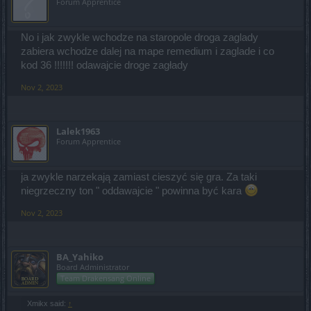
Forum Apprentice
No i jak zwykle wchodze na staropole droga zaglady
zabiera wchodze dalej na mape remedium i zaglade i co
kod 36 !!!!!!! odawajcie droge zagłady
Nov 2, 2023
Lalek1963
Forum Apprentice
ja zwykle narzekają zamiast cieszyć się gra. Za taki
niegrzeczny ton " oddawajcie " powinna być kara
Nov 2, 2023
BA_Yahiko
Board Administrator
Team Drakensang Online
Xmikx said:
↑