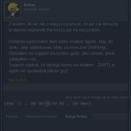
Dekso
Someday Author
Z kodem 36 nic nie zrobią,(zrozumcie, że już rok temu by
to dawno naprawili) tną koszy już na wszystkim.
Ostatnio wyfarmiłem item który miałem 3godz. idąc do
stołu , aby odblokować sloty za mroczne ZNIKNĄŁ.
Opisałem na support wszystko, godz. jaki serwer, gdzie
zdobyłem i nic.
Support odpisał, że takiego itemu nie miałem - ŻART( w
ogóle nie sprawdzili plików gry)
Nov 5, 2023
(You must log in or sign up to reply here.)
< Prev
1
←
188
189
190
191
192
→
244
Next >
Forums
International Section
Sekcja Polska