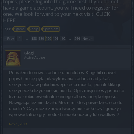
topics, please log into the game first. If you do not
have a game account, you will need to register for
one. We look forward to your next visit!
CLICK
HERE
Tags:
game
help
problem
< Prev
1
←
188
189
190
191
192
→
244
Next >
Glogi
Active Author
Pobrałem to nowe zadanie u herolda w Kingshil i nawet
pojawił mi się pytajnik wykonania zadania nad jakąś
skrzyneczką w południowej części miasta, jednak kliknąć
skrzyneczki fizycznie się nie da. Opis misji nie wyjaśnia co
trzeba zrobić ewentualnie innego albo w innej kolejności.
Nawigacja też nie działa. Może mi ktoś powiedzieć o co tu
chodzi ? Czy może znowu twórcy nie zaskoczyli graczy i
wprowadzili do gry produkt niedokończony lub wadliwy ?
Nov 1, 2023