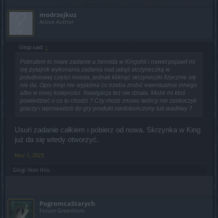
modrzejkuz
Active Author
Glogi said:
↑
Pobrałem to nowe zadanie u herolda w Kingshil i nawet pojawił mi
się pytajnik wykonania zadania nad jakąś skrzyneczką w
południowej części miasta, jednak kliknąć skrzyneczki fizycznie się
nie da. Opis misji nie wyjaśnia co trzeba zrobić ewentualnie innego
albo w innej kolejności. Nawigacja też nie działa. Może mi ktoś
powiedzieć o co tu chodzi ? Czy może znowu twórcy nie zaskoczyli
graczy i wprowadzili do gry produkt niedokończony lub wadliwy ?
Usuń zadanie całkiem i pobierz od nowa. Skrzynka w King
już da się wtedy otworzyć.
Nov 1, 2023
Glogi
likes this.
PogromcaStarych
Forum Greenhorn