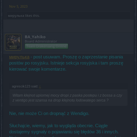
Nov 5, 2023
мирулька
likes this.
BA_Yahiko
Board Administrator
Team Drakensang Online
мирулька
- post usuwam. Proszę o zaprzestanie pisania
postów po rosyjsku. Istnieje sekcja rosyjska i tam proszę
kierować swoje komentarze.
agrescik123 said:
↑
Witam klejnot upiornej mocy dropi z paska postepu i z bossa a czy
z ventigo jest szansa na drop klejnotu lodowatego serca ?
Nie, nie może Ci on dropnąć z Wendigo.
Słuchajcie, wiemy, jak to wygląda obecnie. Ciągle
dostajemy sygnały o pojawianiu się błędów 36 i innych.