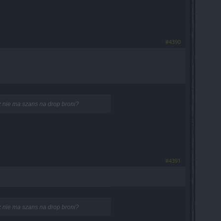
#4390
ż nie ma szans na drop broni?
#4391
ż nie ma szans na drop broni?