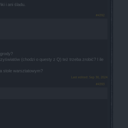
i i ani śladu.
#4392
agrody?
światów (chodzi o questy z Q) też trzeba zrobić? I ile
 na stole warsztatowym?
Last edited:
Sep 30, 2024
#4393