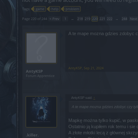
Tags:
game
help
problem
Page 220 of 244
< Prev
1
←
218
219
220
221
222
→
244
Next
A te mape mozna gdzies zdobyc czy
AntyKSP
,
Sep 21, 2024
AntyKSP
Forum Apprentice
AntyKSP said:
↑
A te mape mozna gdzies zdobyc czy tylk
Mapkę można tylko kupić, w pasku 
Ostatnio ją kupiłem rok temu i sie 
A złote młotki lecą z głównej skrz
.killer.