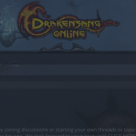
by joining discussions or starting your own threads or topics
er for one. We look forward to your next visit!
CLICK HERE