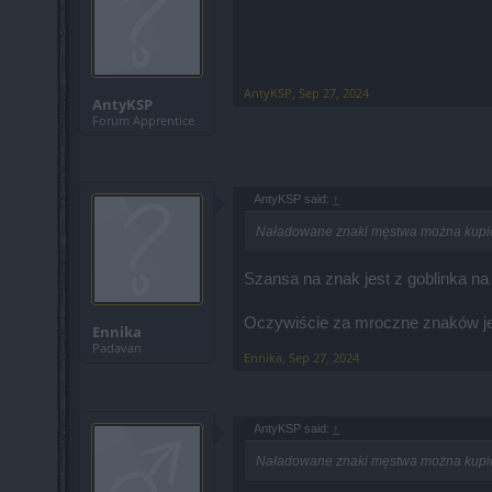
AntyKSP
,
Sep 27, 2024
AntyKSP
Forum Apprentice
AntyKSP said:
↑
Naładowane znaki męstwa można kupić ty
Szansa na znak jest z goblinka na 
Oczywiście za mroczne znaków jes
Ennika
Padavan
Ennika
,
Sep 27, 2024
AntyKSP said:
↑
Naładowane znaki męstwa można kupić ty