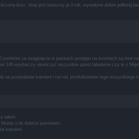
ona ilosc, drop jest straszny ja 3 rok, wywalone dobre półtorej bańk
00 punktów za osiągnięcia w paskach postępu na eventach są inne n
ie 145 wystarczy ukończyć wszystkie quest fabularne czy te z Między
ób na przepalanie kamieni i run niż przeklikiwanie tego wszystkiego
ms takim
 Mortis o ile dobrze pamietam.
nia kamieni