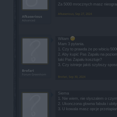
Za 5000 mrocznych masz nieogranicz
Afkaserious
,
Sep 27, 2024
Afkaserious
Advanced
Witam
Mam 3 pytania.
1. Czy to prawda że po wbiciu 50
2. Aby kupić Pas Zapału na poziom
taki Pas Zapału kosztuje?
3. Czy istnieje jakiś szybszy spos
Brofari
Forum Greenhorn
Brofari
,
Sep 30, 2024
Siema
1. Nie wiem, nie slyszalem o czy
2. Ukonczona glowna fabula i ubity
3. U kowala masz opcje przetapia