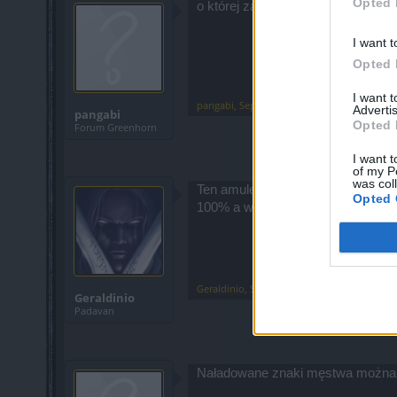
Opted 
o której załaczą serwer ?
I want t
Opted 
I want 
pangabi
,
Sep 27, 2024
Advertis
pangabi
Opted 
Forum Greenhorn
I want t
of my P
was col
Ten amulet "Duchowy skarb" chyba 
Opted 
100% a więc nieśmiertelny. Nic tak
Geraldinio
,
Sep 27, 2024
Geraldinio
Padavan
Naładowane znaki męstwa można kup