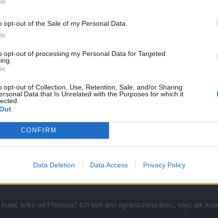
In
o opt-out of the Sale of my Personal Data.
In
to opt-out of processing my Personal Data for Targeted
ing.
In
o opt-out of Collection, Use, Retention, Sale, and/or Sharing
ersonal Data that Is Unrelated with the Purposes for which it
lected.
nie działa. Nie odnowiło mi się HP gdy osiągnęlo poniżej 30%, poza
Out
iego nie miało miejsca.
CONFIRM
Data Deletion
Data Access
Privacy Policy
ić tylko od Phetosa? Ich tam jest ograniczona ilość, więc jak kupi