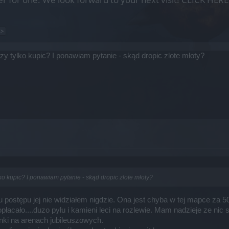
 >
 tylko kupic? I ponawiam pytanie - skąd dropic zlote młoty?
o kupic? I ponawiam pytanie - skąd dropic zlote młoty?
postępu jej nie widziałem nigdzie. Ona jest chyba w tej mapce za 50
opłacało....duzo pyłu i kamieni leci na rozlewie. Mam nadzieje ze nic 
ynki na arenach jubileuszowych.