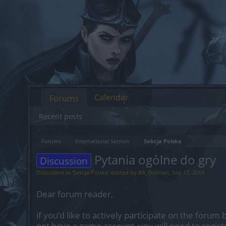
Calendar
Forums
Recent posts
Forums
International Section
Sekcja Polska
Pytania ogólne do gry
Discussion
Discussion in '
Sekcja Polska
' started by
BA_Oldman
,
Sep 17, 2019
.
Dear forum reader,
if you’d like to actively participate on the forum 
not have a game account, you will need to regist