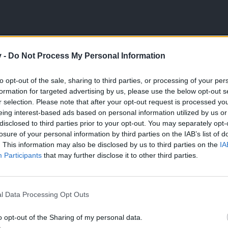
v -
Do Not Process My Personal Information
wych piniat na statku za mortisem to skąd dropią? Czy też tylko do kupienia?
k z nowej areny.
to opt-out of the sale, sharing to third parties, or processing of your per
formation for targeted advertising by us, please use the below opt-out s
r selection. Please note that after your opt-out request is processed y
eing interest-based ads based on personal information utilized by us or
łączyć
disclosed to third parties prior to your opt-out. You may separately opt-
losure of your personal information by third parties on the IAB’s list of
o miej świadomość, że nie możesz łączyć 4 tych samych przedmiotów 
. This information may also be disclosed by us to third parties on the
IA
Participants
that may further disclose it to other third parties.
Zawsze
dokładnie opisz problem pisząc do pomocy technicznej za pom
Nikt z ekipy
NIGDY
nie poprosi Cię o
hasło
do Twojego ko
|
Regulamin i Netykieta
|
OWH
|
l Data Processing Opt Outs
o opt-out of the Sharing of my personal data.