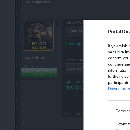
Forum Apprentice
AntyKSP said:
↑
Portal De
Dzieki za odpowiedź. A pałki do tych no
Prawdopodobnie dropią ze skrzyne
If you wish 
sensitive in
BA_Yahiko
confirm you
scorp13 said:
↑
Board
continue se
Administrator
kładę 4 zielone na stole i nie można po
information 
Team Drakensang
Online
further disc
Jeśli przepis jest odblokowany, t
participants
musi być inny od reszty.
Downstream 
Persona
BA_Yahiko
,
Sep 26, 2024
I want t