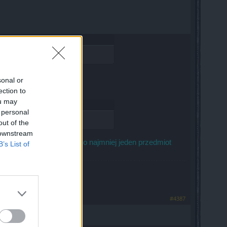
sonal or
ection to
ou may
 personal
out of the
 downstream
o tej samej rzadkości. Co najmniej jeden przedmiot
B’s List of
ocą formularza.
nta!
#4387