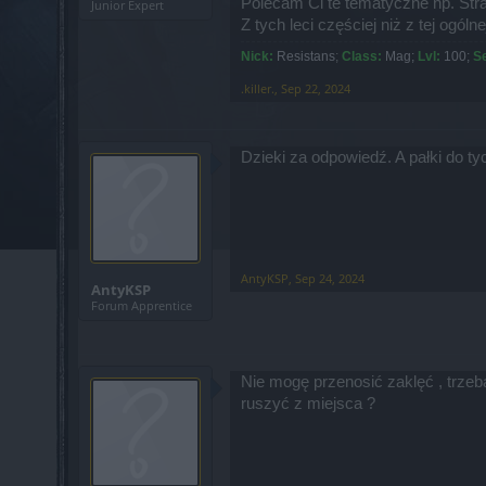
Polecam Ci te tematyczne np. Strasz
Junior Expert
Z tych leci częściej niż z tej ogólne
Nick:
Resistans
;
Class:
Mag;
Lvl:
100;
S
.killer.
,
Sep 22, 2024
Dzieki za odpowiedź. A pałki do ty
AntyKSP
,
Sep 24, 2024
AntyKSP
Forum Apprentice
Nie mogę przenosić zaklęć , trzeb
ruszyć z miejsca ?