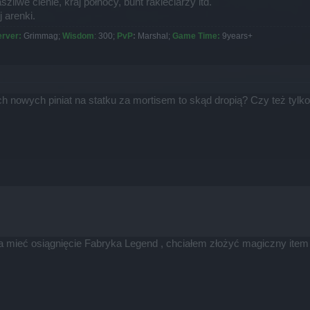
liwe cienie, kraj północy, bunt rakieciarzy itd.
j arenki.
erver:
Grimmag;
Wisdom
:
300;
PvP
:
Marshal;
Game Time:
9years+
ch nowych piniat na statku za mortisem to skąd dropią? Czy też tylk
a mieć osiągnięcie Fabryka Legend , chciałem złożyć magiczny item 