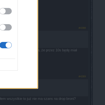
#4388
 tym z opisu jasno wynika, że przez 10s będę miał
#4389
łem wszystkie to już nie ma szans na drop broni?