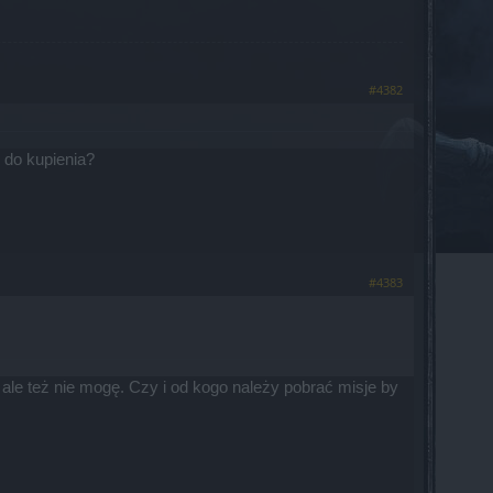
#4382
o do kupienia?
#4383
ale też nie mogę. Czy i od kogo należy pobrać misje by