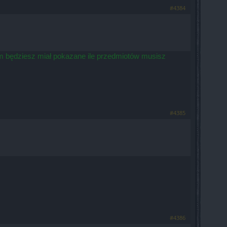
#4384
am będziesz miał pokazane ile przedmiotów musisz
#4385
#4386