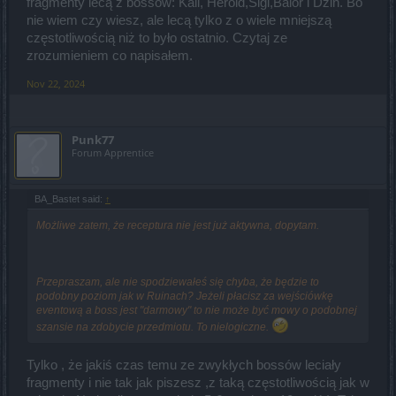
fragmenty lecą z bossów: Kali, Herold,Sigi,Balor i Dżin. Bo
nie wiem czy wiesz, ale lecą tylko z o wiele mniejszą
częstotliwością niż to było ostatnio. Czytaj ze
zrozumieniem co napisałem.
Nov 22, 2024
Punk77
Forum Apprentice
BA_Bastet said:
↑
Możliwe zatem, że receptura nie jest już aktywna, dopytam.
Przepraszam, ale nie spodziewałeś się chyba, że będzie to
podobny poziom jak w Ruinach? Jeżeli płacisz za wejściówkę
eventową a boss jest "darmowy" to nie może być mowy o podobnej
szansie na zdobycie przedmiotu. To nielogiczne.
Tylko , że jakiś czas temu ze zwykłych bossów leciały
fragmenty i nie tak jak piszesz ,z taką częstotliwością jak w