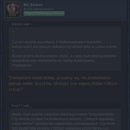
BA_Bastet
Board Administrator
Team Drakensang Online
Szkolos said:
↑
"
Czy ten sposób pozyskania
5 Halloweenowych kuponów
bonusowych
jest jeszcze aktualny czy działał tylko w czasie eventu
?
Runke jesieni mozna jeszcze zrobic, a z w/w mam klopoty pomimo
wstawienia obu rozrabiaków do Sakwy kolekcjonera.
Pozdrawiam
Stanowisko nadal działa, przepisy są, nie próbowałam
jednak mielić duszków. Możesz coś więcej dodać? Może
zrzuty?
Punk77 said:
↑
Hejka, mam pytanie odnośnie obecnego eventu "ruiny przodków".
Czy można już latać na konkretnych bossów , z których wypadają
części herbu? I prośba dla najbardziej zorientowanych. Czy może
ktoś podać listę bossów, ż których wypadają części herbu i co