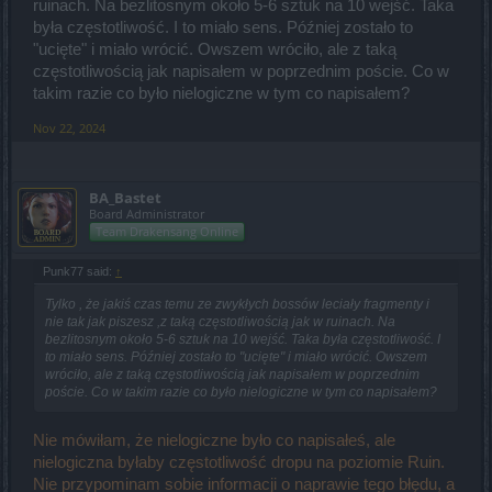
ruinach. Na bezlitosnym około 5-6 sztuk na 10 wejść. Taka
była częstotliwość. I to miało sens. Później zostało to
"ucięte" i miało wrócić. Owszem wróciło, ale z taką
częstotliwością jak napisałem w poprzednim poście. Co w
takim razie co było nielogiczne w tym co napisałem?
Nov 22, 2024
BA_Bastet
Board Administrator
Team Drakensang Online
Punk77 said:
↑
Tylko , że jakiś czas temu ze zwykłych bossów leciały fragmenty i
nie tak jak piszesz ,z taką częstotliwością jak w ruinach. Na
bezlitosnym około 5-6 sztuk na 10 wejść. Taka była częstotliwość. I
to miało sens. Później zostało to "ucięte" i miało wrócić. Owszem
wróciło, ale z taką częstotliwością jak napisałem w poprzednim
poście. Co w takim razie co było nielogiczne w tym co napisałem?
Nie mówiłam, że nielogiczne było co napisałeś, ale
nielogiczna byłaby częstotliwość dropu na poziomie Ruin.
Nie przypominam sobie informacji o naprawie tego błędu, a