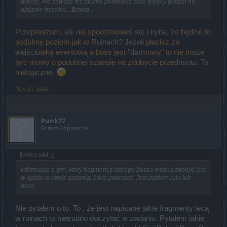
więcej. Ale zawsze też można poświęcić kilka tysięcy godzin na
ubijanie bossów... Brawo...
Przepraszam, ale nie spodziewałeś się chyba, że będzie to
podobny poziom jak w Ruinach? Jeżeli płacisz za
wejściówkę eventową a boss jest "darmowy" to nie może
być mowy o podobnej szansie na zdobycie przedmiotu. To
nielogiczne.
Nov 21, 2024
Punk77
Forum Apprentice
Ennika said:
↑
Informacja o tym, który fragment z którego bossa można zdobyć jest
w opisie w oknie zadania, które pobrałeś. Jest poziom ruin lub
boss.
Nie pytałem o to. To , że jest napisane jakie fragmenty lecą
w ruinach to nietrudno doczytać w zadaniu. Pytałem jakie