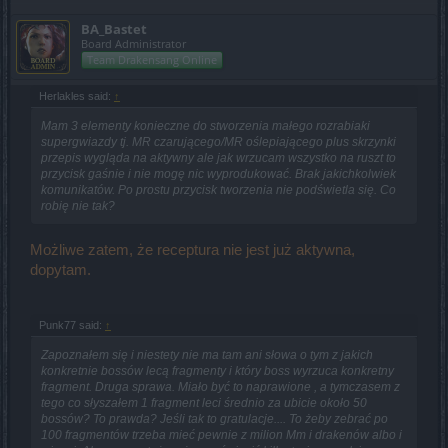
BA_Bastet
Board Administrator
Team Drakensang Online
Herlakles said:
↑
Mam 3 elementy konieczne do stworzenia małego rozrabiaki
supergwiazdy tj. MR czarującego/MR oślepiającego plus skrzynki
przepis wygląda na aktywny ale jak wrzucam wszystko na ruszt to
przycisk gaśnie i nie mogę nic wyprodukować. Brak jakichkolwiek
komunikatów. Po prostu przycisk tworzenia nie podświetla się. Co
robię nie tak?
Możliwe zatem, że receptura nie jest już aktywna,
dopytam.
Punk77 said:
↑
Zapoznałem się i niestety nie ma tam ani słowa o tym z jakich
konkretnie bossów lecą fragmenty i który boss wyrzuca konkretny
fragment. Druga sprawa. Miało być to naprawione , a tymczasem z
tego co słyszałem 1 fragment leci średnio za ubicie około 50
bossów? To prawda? Jeśli tak to gratulacje.... To żeby zebrać po
100 fragmentów trzeba mieć pewnie z milion Mm i drakenów albo i