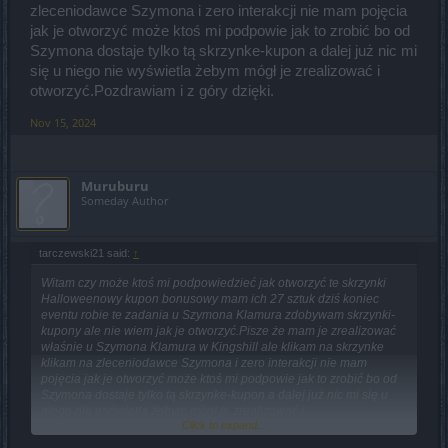
zleceniodawce Szymona i zero interakcji nie mam pojęcia
jak je otworzyć może ktoś mi podpowie jak to zrobić bo od
Szymona dostaje tylko tą skrzynke-kupon a dalej już nic mi
się u niego nie wyświetla żebym mógł je zrealizować i
otworzyć.Pozdrawiam i z góry dzięki.
Nov 15, 2024
Muruburu
Someday Author
tarczewski21 said:
↑
Witam czy może ktoś mi podpowiedzieć jak otworzyć te skrzynki
Halloweenowy kupon bonusowy mam ich 27 sztuk dziś koniec
eventu robie te zadania u Szymona Klamura zdobywam skrzynki-
kupony ale nie wiem jak je otworzyć.Pisze że mam je zrealizować
właśnie u Szymona Klamura w Kingshill ale klikam na skrzynke
klikam na zleceniodawce Szymona i zero interakcji nie mam
pojęcia jak je otworzyć może ktoś mi podpowie jak to zrobić bo od
Szymona dostaje tylko tą skrzynke-kupon a dalej już nic mi się u
niego nie wyświetla żebym mógł je zrealizować i
Click to expand...
otworzyć.Pozdrawiam i z góry dzięki.