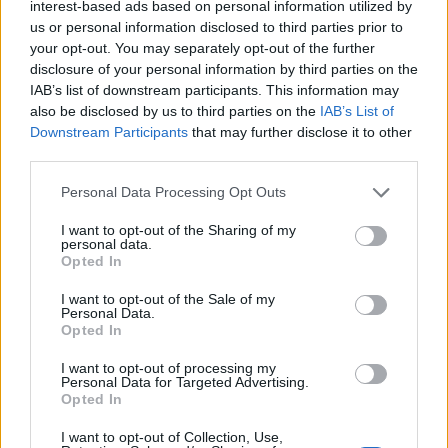
interest-based ads based on personal information utilized by
us or personal information disclosed to third parties prior to
Nov 20, 2024
your opt-out. You may separately opt-out of the further
disclosure of your personal information by third parties on the
IAB’s list of downstream participants. This information may
Punk77
Forum Apprentice
also be disclosed by us to third parties on the
IAB’s List of
Downstream Participants
that may further disclose it to other
third parties.
BA_Bastet said:
↑
Stanowisko nadal działa, przepisy są, nie próbowałam jednak
Personal Data Processing Opt Outs
mielić duszków. Możesz coś więcej dodać? Może zrzuty?
I want to opt-out of the Sharing of my
personal data.
Opted In
Zapraszam do zapoznania się z ogłoszeniem:
TU
I want to opt-out of the Sale of my
Geraldinio
-
rozumiem, że zadziałało? Bo u mnie wszystko w
Personal Data.
porządku, innych zgłoszeń też nie widziałam.
Opted In
Zapoznałem się i niestety nie ma tam ani słowa o tym z
I want to opt-out of processing my
Personal Data for Targeted Advertising.
jakich konkretnie bossów lecą fragmenty i który boss
Opted In
wyrzuca konkretny fragment. Druga sprawa. Miało być to
naprawione , a tymczasem z tego co słyszałem 1 fragment
I want to opt-out of Collection, Use,
leci średnio za ubicie około 50 bossów? To prawda? Jeśli