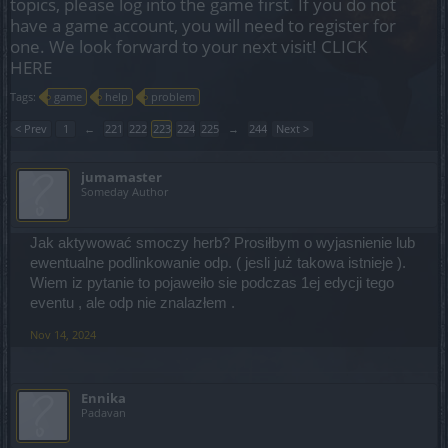
topics, please log into the game first. If you do not
have a game account, you will need to register for
one. We look forward to your next visit!
CLICK
HERE
Tags:
game
help
problem
< Prev
1
←
221
222
223
224
225
→
244
Next >
jumamaster
Someday Author
Jak aktywować smoczy herb? Prosiłbym o wyjasnienie lub
ewentualne podlinkowanie odp. ( jesli już takowa istnieje ).
Wiem iz pytanie to pojaweiło sie podczas 1ej edycji tego
eventu , ale odp nie znalazłem .
Nov 14, 2024
Ennika
Padavan