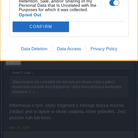
Retention, Sale, and/or Sharing of my
tak to gratulacje.... To żeby zebrać po 100 fragmentów
Personal Data that Is Unrelated with the
Purposes for which it was collected.
trzeba mieć pewnie z milion Mm i drakenów albo i więcej.
Opted Out
Ale zawsze też można poświęcić kilka tysięcy godzin na
ubijanie bossów... Brawo...
CONFIRM
Nov 21, 2024
Data Deletion
Data Access
Privacy Policy
Ennika
Padavan
Punk77 said:
↑
Zapoznałem się i niestety nie ma tam ani słowa o tym z jakich
konkretnie bossów lecą fragmenty i który boss wyrzuca konkretny
fragment. (...)
Informacja o tym, który fragment z którego bossa można
zdobyć jest w opisie w oknie zadania, które pobrałeś. Jest
poziom ruin lub boss.
Nov 21, 2024