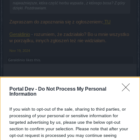
najważniejsze, która część herbu wypada , z którego bosa? Z góry
dzięki. Pozdrawiam.
Zapraszam do zapoznania się z ogłoszeniem:
TU
Geraldinio
-
rozumiem, że zadziałało? Bo u mnie wszystko
w porządku, innych zgłoszeń też nie widziałam.
Nov 19, 2024
Geraldinio
likes this.
Herlakles
Forum Greenhorn
Portal Dev -
Do Not Process My Personal
Information
Mam 3 elementy konieczne do stworzenia małego
rozrabiaki supergwiazdy tj. MR czarującego/MR
If you wish to opt-out of the sale, sharing to third parties, or
oślepiającego plus skrzynki przepis wygląda na aktywny
processing of your personal or sensitive information for
ale jak wrzucam wszystko na ruszt to przycisk gaśnie i nie
targeted advertising by us, please use the below opt-out
mogę nic wyprodukować. Brak jakichkolwiek komunikatów.
section to confirm your selection. Please note that after your
Po prostu przycisk tworzenia nie podświetla się. Co robię
opt-out request is processed you may continue seeing
nie tak?