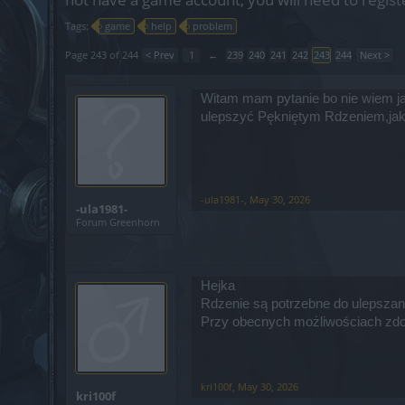
Tags:
game
help
problem
Page 243 of 244
< Prev
1
←
239
240
241
242
243
244
Next >
Witam mam pytanie bo nie wiem j
ulepszyć Pękniętym Rdzeniem,jak
-ula1981-
,
May 30, 2026
-ula1981-
Forum Greenhorn
Hejka
Rdzenie są potrzebne do ulepszani
Przy obecnych możliwościach zdob
kri100f
,
May 30, 2026
kri100f