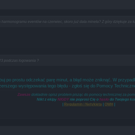
ja harmonogramu eventów na czerwiec, skoro już data mineła? Z góry dziękuje za 
23 podczas logowania ?
buj po prostu odczekać parę minut, a błąd może zniknąć. W przypadk
szerszego występowania tego błędu - zgłoś się do Pomocy Techniczne
Zawsze
dokładnie opisz problem pisząc do pomocy technicznej za pom
Nikt z ekipy
NIGDY
nie poprosi Cię o
hasło
do Twojego ko
|
Regulamin i Netykieta
|
OWH
|