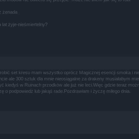
uż żenada
 lat żyje-nieśmiertelny?
obić set kresu mam wszystko oprócz Magicznej esencji smoka i nie
cie ale 300 sztuk dla mnie nieosiągalne za drakeny musiałabym mie
ć kiedyś w Ruinach przodków ale już nie leci.Więc gdzie teraz moż
ę o podpowiedż lub jakąś rade.Pozdrawiam i życzę miłego dnia.