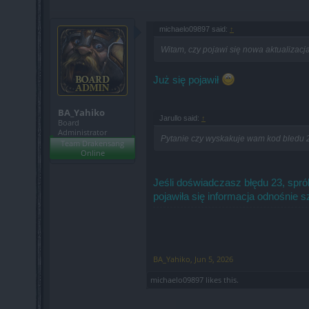
michaelo09897 said:
↑
Witam, czy pojawi się nowa aktualizac
Już się pojawił
BA_Yahiko
Jarullo said:
↑
Board
Administrator
Pytanie czy wyskakuje wam kod bledu 
Team Drakensang
Online
Jeśli doświadczasz błędu 23, spró
pojawiła się informacja odnośnie 
BA_Yahiko
,
Jun 5, 2026
michaelo09897
likes this.