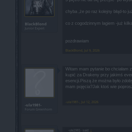
chyba ,że po raz kolejny błąd-to j
co z cogodzinnym lagiem -już kilka
BlackBlond
Junior Expert
pozdrawiam
BlackBlond
,
Jul 9, 2026
Witam mam pytanie bo chciałam zr
kupić za Drakeny przy jakimś even
esencji.Piszą że można było zdoby
mam pojęcia?Jak ktoś wie poprosz
-ula1981-
,
Jul 12, 2026
-ula1981-
Forum Greenhorn
-ula1981- said:
↑