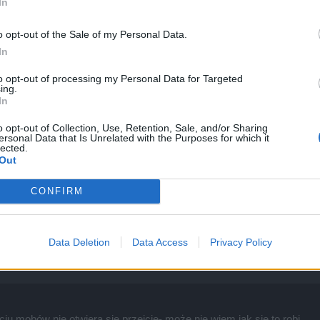
In
o opt-out of the Sale of my Personal Data.
In
to opt-out of processing my Personal Data for Targeted
ing.
In
o opt-out of Collection, Use, Retention, Sale, and/or Sharing
ersonal Data that Is Unrelated with the Purposes for which it
akładek zadań? bo to już 3 dzień jak nie ma możliwości ich robić....
lected.
Out
CONFIRM
Data Deletion
Data Access
Privacy Policy
iciu mobów nie otwiera się przejcie- może nie wiem jak się to robi