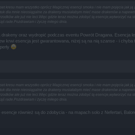
set kresu mam wszystko oprócz Magicznej esencji smoka i nie mam pojęcia jak ją 
tuk dla mnie nieosiągalne za drakeny musiałabym mieć mase drakenów a napewno je
zodków ale już nie leci.Więc gdzie teraz można zdobyć tą esencje,wytworzyć na s
kąś rade.Pozdrawiam i życzę miłego dnia.
 drakeny oraz wydropić podczas eventu Powrót Dragana. Esencja le
lew krwi esencja jest gwarantowana, niżej są na nią szanse - i chyb
 perły
set kresu mam wszystko oprócz Magicznej esencji smoka i nie mam pojęcia jak ją 
tuk dla mnie nieosiągalne za drakeny musiałabym mieć mase drakenów a napewno je
zodków ale już nie leci.Więc gdzie teraz można zdobyć tą esencje,wytworzyć na s
kąś rade.Pozdrawiam i życzę miłego dnia.
sencje również są do zdobycia - na mapach solo z Nefertari, Balor