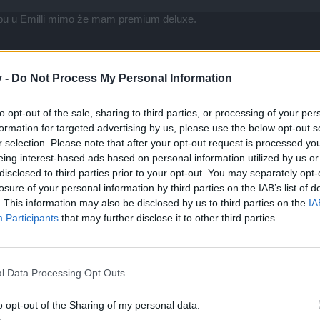
u u Emilli mimo że mam premium deluxe.
v -
Do Not Process My Personal Information
to opt-out of the sale, sharing to third parties, or processing of your per
formation for targeted advertising by us, please use the below opt-out s
r selection. Please note that after your opt-out request is processed y
eing interest-based ads based on personal information utilized by us or
przeciągany o miesiąc?
disclosed to third parties prior to your opt-out. You may separately opt-
losure of your personal information by third parties on the IAB’s list of
. This information may also be disclosed by us to third parties on the
IA
Participants
that may further disclose it to other third parties.
l Data Processing Opt Outs
o opt-out of the Sharing of my personal data.
pie pakietu za 7,99 [ten limitowany raz dziennie z kanałów ]