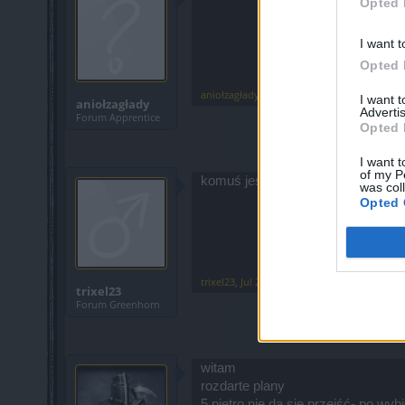
Opted 
I want t
Opted 
aniołzagłady
,
Jun 6, 2026
I want 
aniołzagłady
Advertis
Forum Apprentice
Opted 
I want t
of my P
komuś jeszcze znikneli bandyci z z
was col
Opted 
trixel23
,
Jul 2, 2026
trixel23
Forum Greenhorn
witam
rozdarte plany
5 piętro nie da się przejść- po wyb