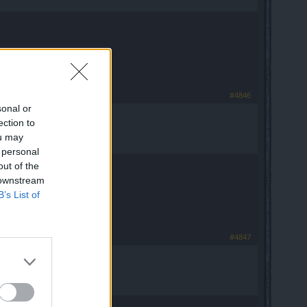
#4846
sonal or
ection to
ou may
 personal
out of the
 downstream
B’s List of
#4847