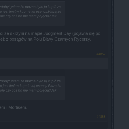
zdobyć,wiem że można było ją kupić za
st limit w kupnie tej esencji.Piszą że
tole czy coś bo nie mam pojęcia?Jak
ci ze skrzyni na mapie Judgment Day (pojawia się po
a też z posągów na Polu Bitwy Czarnych Rycerzy.
#4852
zdobyć,wiem że można było ją kupić za
st limit w kupnie tej esencji.Piszą że
tole czy coś bo nie mam pojęcia?Jak
em i Mortisem.
#4853