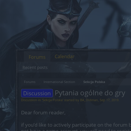
Calendar
Forums
Recent posts
Forums
International Section
Sekcja Polska
Pytania ogólne do gry
Discussion
Discussion in '
Sekcja Polska
' started by
BA_Oldman
,
Sep 17, 2019
.
Dear forum reader,
if you’d like to actively participate on the forum 
not have a game account, you will need to regist