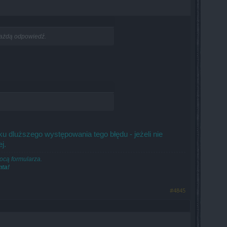
każdą odpowiedź.
u dluższego występowania tego błędu - jeżeli nie
j.
ocą formularza.
nta!
#4845