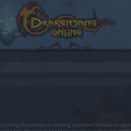
by joining discussions or starting your own threads or topics
er for one. We look forward to your next visit!
CLICK HERE