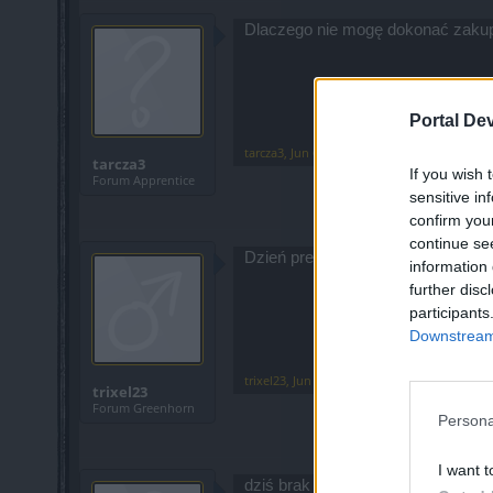
Dlaczego nie mogę dokonać zakup
Portal De
tarcza3
,
Jun 6, 2026
tarcza3
If you wish 
Forum Apprentice
sensitive in
confirm you
continue se
Dzień premium będzie jak kanały 
information 
further disc
participants
Downstream 
trixel23
,
Jun 6, 2026
trixel23
Forum Greenhorn
Persona
I want t
dziś brak możliwości zakupu w skle