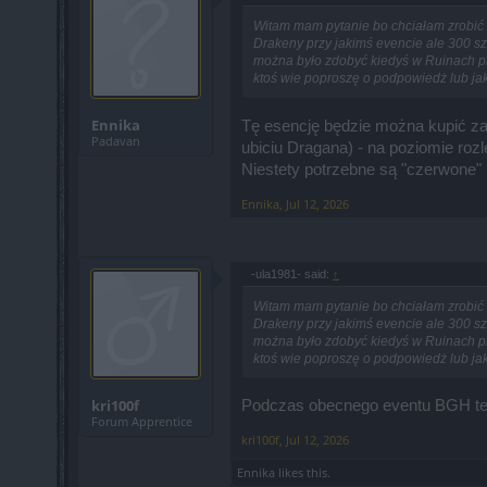
Witam mam pytanie bo chciałam zrobić 
Drakeny przy jakimś evencie ale 300 sz
można było zdobyć kiedyś w Ruinach pr
ktoś wie poproszę o podpowiedż lub ja
Ennika
Tę esencję będzie można kupić za
Padavan
ubiciu Dragana) - na poziomie roz
Niestety potrzebne są "czerwone"
Ennika
,
Jul 12, 2026
-ula1981- said:
↑
Witam mam pytanie bo chciałam zrobić 
Drakeny przy jakimś evencie ale 300 sz
można było zdobyć kiedyś w Ruinach pr
ktoś wie poproszę o podpowiedż lub ja
kri100f
Podczas obecnego eventu BGH te e
Forum Apprentice
kri100f
,
Jul 12, 2026
Ennika
likes this.