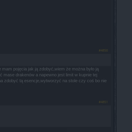
#4850
 mam pojęcia jak ją zdobyć,wiem że można było ją
ć mase drakenów a napewno jest limit w kupnie tej
na zdobyć tą esencje,wytworzyć na stole czy coś bo nie
#4851