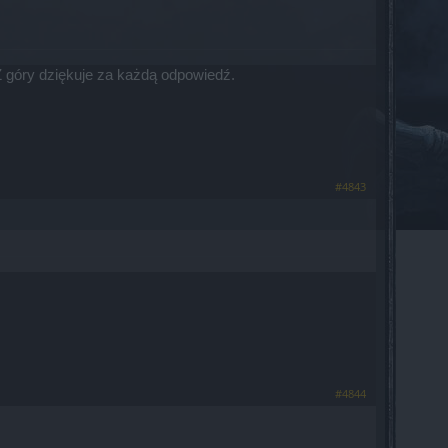
Z góry dziękuje za każdą odpowiedź.
#4843
#4844