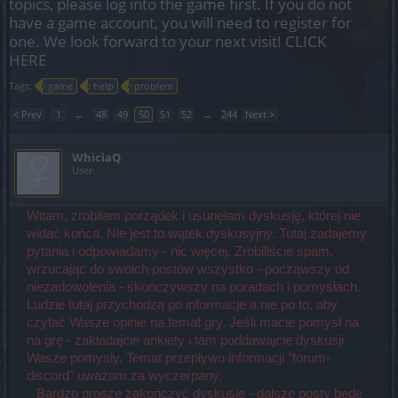
topics, please log into the game first. If you do not
have a game account, you will need to register for
one. We look forward to your next visit!
CLICK
HERE
Tags:
game
help
problem
< Prev
1
←
48
49
50
51
52
→
244
Next >
WhiciaQ
User
Witam, zrobiłam porządek i usunęłam dyskusję, której nie
widać końca. Nie jest to wątek dyskusyjny. Tutaj zadajemy
pytania i odpowiadamy - nic więcej. Zrobiliście spam,
wrzucając do swoich postów wszystko - począwszy od
niezadowolenia - skończywszy na poradach i pomysłach.
Ludzie tutaj przychodzą po informacje a nie po to, aby
czytać Wasze opinie na temat gry. Jeśli macie pomysł na
na grę - zakładajcie ankiety i tam poddawajcie dyskusji
Wasze pomysły. Temat przepływu informacji "forum-
discord" uważam za wyczerpany.
Bardzo proszę zakończyć dyskusję - dalsze posty będę