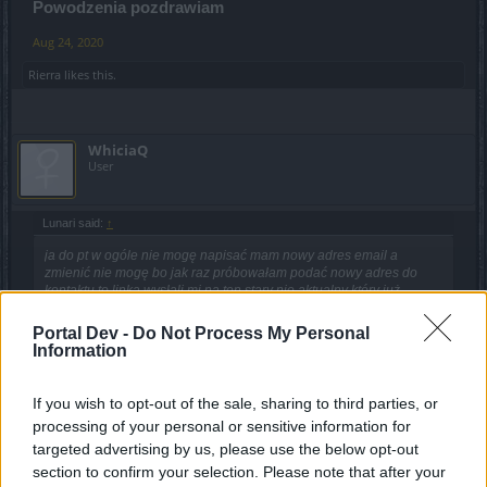
Powodzenia pozdrawiam
Aug 24, 2020
Rierra
likes this.
WhiciaQ
User
Lunari said:
↑
ja do pt w ogóle nie mogę napisać mam nowy adres email a
zmienić nie mogę bo jak raz próbowałam podać nowy adres do
kontaktu to linka wysłali mi na ten stary nie aktualny który już
dawno nie działa
no obrazka z nebulą nie dam chyba że m brat
pomoże a błąd jest na dysku c .
Portal Dev -
Do Not Process My Personal
Information
Jeśli nie napisałeś do Pomocy Technicznej
zalogowany
to
nic nie ruszy.
If you wish to opt-out of the sale, sharing to third parties, or
processing of your personal or sensitive information for
Aug 24, 2020
targeted advertising by us, please use the below opt-out
section to confirm your selection. Please note that after your