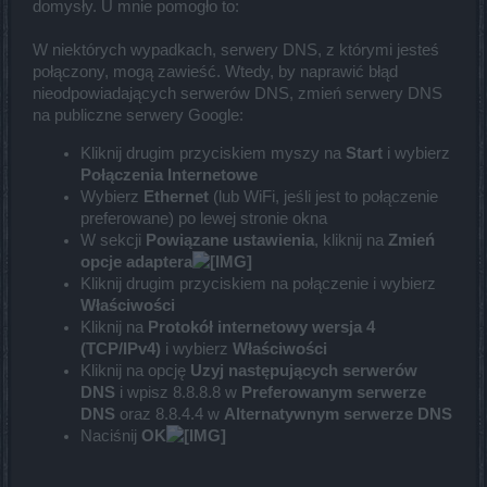
domysły. U mnie pomogło to:
W niektórych wypadkach, serwery DNS, z którymi jesteś
połączony, mogą zawieść. Wtedy, by naprawić błąd
nieodpowiadających serwerów DNS, zmień serwery DNS
na publiczne serwery Google:
Kliknij drugim przyciskiem myszy na
Start
i wybierz
Połączenia Internetowe
Wybierz
Ethernet
(lub WiFi, jeśli jest to połączenie
preferowane) po lewej stronie okna
W sekcji
Powiązane ustawienia
, kliknij na
Zmień
opcje adaptera
Kliknij drugim przyciskiem na połączenie i wybierz
Właściwości
Kliknij na
Protokół internetowy wersja 4
(TCP/IPv4)
i wybierz
Właściwości
Kliknij na opcję
Uzyj następujących serwerów
DNS
i wpisz 8.8.8.8 w
Preferowanym serwerze
DNS
oraz 8.8.4.4 w
Alternatywnym serwerze DNS
Naciśnij
OK