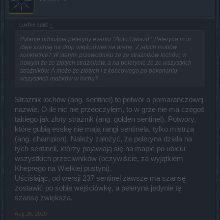
Luxfire said:
↑
Pytanie odnośnie peleryny eventu "Złoto Gwiazd". Peleryna m.in.
daje szansę na drop wejściówek na arenę. Z jakich mobów
konkretnie? W starym przewodniku że ze strażników lochów, w
nowym że ze złotych strażników, a na pelerynie że ze wszystkich
strażników. A może ze złotych i z końcowego po pokonaniu
wszystkich mobków w lochu?
Strażnik lochów (ang. sentinel) to potwór o pomarańczowej
nazwie. O ile nic nie przeoczyłem, to w grze nie ma czegoś
takiego jak złoty strażnik (ang. golden sentinel). Potwory,
które gubią esskę nie mają rangi sentinela, tylko mistrza
(ang. champion). Należy założyć, że peleryna działa na
tych sentineli, którzy pojawiają się na mapie po ubiciu
wszystkich przeciwników (oczywiście, za wyjątkiem
Kheprego na Wielkiej pustyni).
Uściślając, od wersji 237 sentinel zawsze ma szansę
zostawić po sobie wejściówkę, a peleryna jedynie tę
szansę zwiększa.
Aug 26, 2020