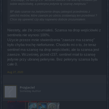
"Uściślając, od wersji 237 sentinel zawsze ma szansę zostawić po
sobie wejściówkę, a peleryna jedynie tę szansę zwiększa."
BP dało szanse na zwiększenie dropu jakiegoś przedmiotu z
jakichś mobów, które zawsze po ubiciu zostawiają ten przedmiot ?
Chce się upewnić czy aby napewno dobrze zrozumiałem.
Niestety, ale źle zrozumiałeś. Szansa na drop wejściówki z
sentinela nie wynosi 100%.
Użycie przeze mnie stwierdzenia "zawsze ma szansę"
było chyba trochę niefortunne. Chodziło mi o to, że teraz
sentinel ma szansę na drop wejściówki, ale ta szansa jest
zawsze. Wcześniej, przed r237, sentinel miał to szansę
jedynie przy ubranej pelerynie. Bez peleryny szansa była
całe 0.
Aug 27, 2020
Przyjaciel
Someday Author