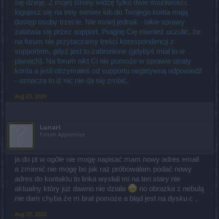
się dzieję. Z mojej strony widzę tylko dwie możliwości:
logujesz się na inny serwer lub do Twojego konta mają
dostęp osoby trzecie. Nie mniej jednak - takie sprawy
załatwia się przez support. Pragnę Cię również uczulić, że
na forum nie przytaczamy treści korespondencji z
supportem, gdyż jest to zabronione (gdybyś miał to w
planach). Na forum nikt Ci nie pomoże w sprawie utraty
konta a jeśli otrzymałeś od supportu negatywną odpowiedź
- oznacza to iż nic nie da się zrobić.
Aug 23, 2020
Lunari
Forum Apprentice
ja do pt w ogóle nie mogę napisać mam nowy adres email
a zmienić nie mogę bo jak raz próbowałam podać nowy
adres do kontaktu to linka wysłali mi na ten stary nie
aktualny który już dawno nie działa
no obrazka z nebulą
nie dam chyba że m brat pomoże a błąd jest na dysku c .
Aug 23, 2020