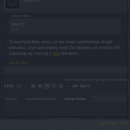
Forum Pro
Charon said:
↑
Mam 55.
(...)
To wychodziłoby na to, że nie masz spełnionego drugie
warunku, czyli wykonanej misji Od niezdary po mistrza 4/9.
Zapoznaj się zresztą z
tym
tematem.
Aug 29, 2020
(You must log in or sign up to reply here.)
< Prev
1
←
48
49
50
51
52
→
244
Next >
Forums
International Section
Sekcja Polska
Legal Notice
Help