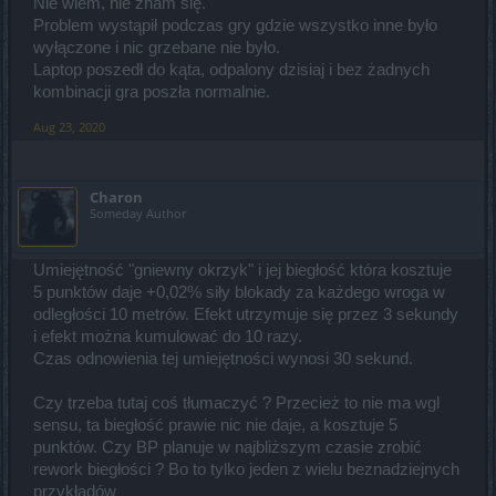
Nie wiem, nie znam się.
Problem wystąpił podczas gry gdzie wszystko inne było
wyłączone i nic grzebane nie było.
Laptop poszedł do kąta, odpalony dzisiaj i bez żadnych
kombinacji gra poszła normalnie.
Aug 23, 2020
Charon
Someday Author
Umiejętność "gniewny okrzyk" i jej biegłość która kosztuje
5 punktów daje +0,02% siły blokady za każdego wroga w
odległości 10 metrów. Efekt utrzymuje się przez 3 sekundy
i efekt można kumulować do 10 razy.
Czas odnowienia tej umiejętności wynosi 30 sekund.
Czy trzeba tutaj coś tłumaczyć ? Przecież to nie ma wgl
sensu, ta biegłość prawie nic nie daje, a kosztuje 5
punktów. Czy BP planuje w najbliższym czasie zrobić
rework biegłości ? Bo to tylko jeden z wielu beznadziejnych
przykładów