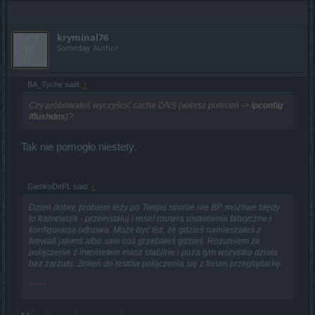
kryminal76
Someday Author
BA_Tyche said:
↑
Czy próbowałeś wyczyścić cache DNS (wiersz poleceń ->
ipconfig
/flushdns
)?
Tak nie pomogło niestety.
GienkoDePL said:
↑
Dzień dobry, problem leży po Twojej stronie nie BP, możliwe błędy
to framework - przeinstaluj i reset routera ustawienia fabryczne i
konfiguracja odnowa. Może być też, że gdzieś namieszałeś z
firewall jakimś albo sam coś grzebałeś gdzieś. Rozumiem że
połączenie z internetem masz stabilne i poza tym wszystko działa
bez zarzutu. Zmień do testów połączenia się z forum przeglądarkę.
*****