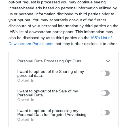
opt-out request is processed you may continue seeing
Lunari
Forum Apprentice
interest-based ads based on personal information utilized by
us or personal information disclosed to third parties prior to
your opt-out. You may separately opt-out of the further
byłam zalogowana ale w ustawieniach konta gr nie mogę
disclosure of your personal information by third parties on the
podać nowego adresu email bo linka do nowego adresu
IAB’s list of downstream participants. This information may
wysyłają na adres do którego nie mam już dawno dostępu
also be disclosed by us to third parties on the
IAB’s List of
więc nie mogę do nich napisać .
Downstream Participants
that may further disclose it to other
Aug 25, 2020
third parties.
Personal Data Processing Opt Outs
TL_Tyche
Team Leader
I want to opt-out of the Sharing of my
Team Drakensang Online
personal data.
Opted In
Lunari said:
↑
I want to opt-out of the Sale of my
byłam zalogowana ale w ustawieniach konta gr nie mogę podać
Personal Data.
nowego adresu email bo linka do nowego adresu wysyłają na
Opted In
adres do którego nie mam już dawno dostępu więc nie mogę do
nich napisać .
I want to opt-out of processing my
Personal Data for Targeted Advertising.
Opted In
A zatem w pierwszej kolejności należy załatwić sprawę
adresu e-mail. Odezwij się proszę do PT
będąc