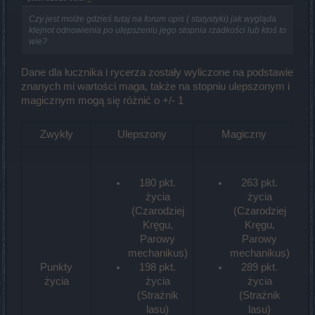
Czy jest molże gdzieś tutaj na forum opis ( statystyki) jak wygląda
klejnot odnowienia po ulepszeniu jego stopnia rzadkości lub ktoś to
wie?
Dane dla łucznika i rycerza zostały wyliczone na podstawie
znanych mi wartości maga, także na stopniu ulepszonym i
magicznym mogą się różnić o +/- 1
Zwykły
Ulepszony
Magiczny
180 pkt.
263 pkt.
życia
życia
(Czarodziej
(Czarodziej
Kręgu,
Kręgu,
Parowy
Parowy
mechanikus)
mechanikus)
Punkty
198 pkt.
289 pkt.
życia
życia
życia
(Strażnik
(Strażnik
lasu)
lasu)