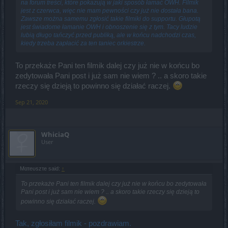
na forum treści, które pokazują w jaki sposób łamać OWH. Filmik
jest z czerwca, więc nie mam pewności czy już nie dostała bana.
Zawsze można samemu zgłosić takie filmiki do supportu. Głupotą
jest świadome łamanie OWH i obnoszenie się z tym. Tacy ludzie
lubią długo tańczyć przed publiką, ale w końcu nadchodzi czas,
kiedy trzeba zapłacić za ten taniec orkiestrze.
To przekaże Pani ten filmik dalej czy już nie w końcu bo
zedytowała Pani post i już sam nie wiem ? .. a skoro takie
rzeczy się dzieją to powinno się działać raczej.
Sep 21, 2020
WhiciaQ
User
Mατeυszτe said:
↑
To przekaże Pani ten filmik dalej czy już nie w końcu bo zedytowała
Pani post i już sam nie wiem ? .. a skoro takie rzeczy się dzieją to
powinno się działać raczej.
Tak, zgłosiłam filmik - pozdrawiam.