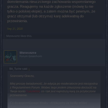
domniemania nieuczciwego zachowania wspomnianego
gracza. Reagujemy na każde zgłoszenie (mówię tu nie
tylko o polskiej ekipie), a zatem można być pewnym, że
gracz otrzymał (lub otrzyma) karę adekwatną do
przewinienia.
Sep 21, 2020
Mατeυszτe
likes this.
Mατeυszτe
Forum Greenhorn
BA_Tyche said:
↑
Szanowny Graczu,
Miej proszę świadomość, że edycja po moderatorze jest niezgodna
z Regulaminem Forum. Wobec tego jestem zmuszona dorzucić na
Twoje konto
5 punktów
, co i tak jest najniższą karą za przytoczone
przewinienie.
Co do wspomnianego filmiku - dziękujemy za troskę wobec
domniemania nieuczciwego zachowania wspomnianego gracza.