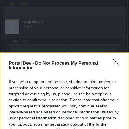
Sep 13, 2020
wojtekwjk
Regular
Spide said:
↑
Przeczytaj uważnie co napisałem a później się wypowiadaj, czy ja
napisałem że tak jest? Napisałem jasno że rodzi się pytanie czyli
sam nie mam pojęcia jak to jest a po drugie przy każdym
Portal Dev -
Do Not Process My Personal
przedmiocie, chociażby ostatnie premium które masz dane w
Information
postaci kodu masz jasno opisane "Możliwe do użycia" lub coś
podobnego napisane czerwonym kolorem, jak ten czas minie to
przedmiot będzie święcił na czerwono i nie będzie zdatny do
If you wish to opt-out of the sale, sharing to third parties, or
użycia, niestety nie mam nic takiego by pokazać na zdjęciu. Jak
wrzucisz to do plecaka to zazwyczaj czas leci ale czy czas ten
processing of your personal or sensitive information for
Click to expand...
nalicza się od wpisania kodu gdy nagroda sobie wisi w "skrzynce"
targeted advertising by us, please use the below opt-out
to nie mam pojęcia więc nie pisz że gadam bzdury bo nigdzie nie
section to confirm your selection. Please note that after your
napisałem oznajmująco że tak jest.
No to już ci właśnie wyjaśniłem że przedmiot może się
opt-out request is processed you may continue seeing
przterminować, czyli zrobić czerwony tylko w inwentarzu.
interest-based ads based on personal information utilized by
Wisieć sobie może miesiącami i latami i nic się z nim nie
us or personal information disclosed to third parties prior to
stanie.
your opt-out. You may separately opt-out of the further
Sep 13, 2020