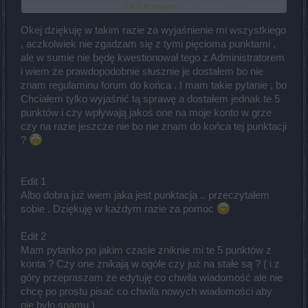
Click to expand...
Reagujemy na każde zgłoszenie (mówię tu nie tylko o polskiej
ekipie), a zatem można być pewnym, że gracz otrzymał (lub
otrzyma) karę adekwatną do przewinienia.
Okej dziękuję w takim razie za wyjaśnienie mi wszystkiego
, aczkolwiek nie zgadzam się z tymi pięcioma punktami ,
ale w sumie nie będę kwestionował tego z Administratorem
i wiem że prawdopodobnie słusznie je dostałem bo nie
znam regulaminu forum do końca . I mam takie pytanie , bo
Chciałem tylko wyjaśnić tą sprawę a dostałem jednak te 5
punktów i czy wpływają jakoś one na moje konto w grze
czy na razie jeszcze nie bo nie znam do końca tej punktacji
?
Edit 1
Albo dobra już wiem jaka jest punktacja .. przeczytałem
sobie . Dziękuję w każdym razie za pomoc
Edit 2
Mam pytanko po jakim czasie zniknie mi te 5 punktów z
konta ? Czy one znikają w ogóle czy już na stałe są ? ( i z
góry przepraszam że edytuję co chwila wiadomość ale nie
chcę po prostu pisać co chwila nowych wiadomości aby
nie było spamu )