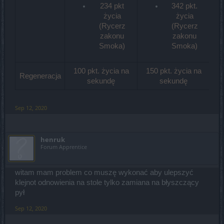
234 pkt
342 pkt.
życia
życia
(Rycerz
(Rycerz
zakonu
zakonu
Smoka)
Smoka)
100 pkt. życia na
150 pkt. życia na
2
Regeneracja
sekundę
sekundę
Sep 12, 2020
henruk
Forum Apprentice
witam mam problem co muszę wykonać aby ulepszyć
klejnot odnowienia na stole tylko zamiana na błyszczący
pył
Sep 12, 2020