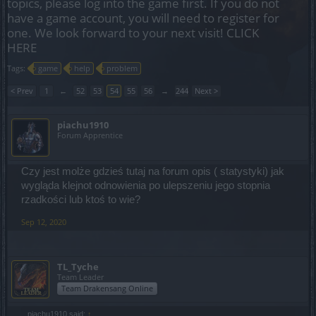
topics, please log into the game first. If you do not
have a game account, you will need to register for
one. We look forward to your next visit!
CLICK
HERE
Tags:
game
help
problem
< Prev
1
←
52
53
54
55
56
→
244
Next >
piachu1910
Forum Apprentice
Czy jest molże gdzieś tutaj na forum opis ( statystyki) jak
wygląda klejnot odnowienia po ulepszeniu jego stopnia
rzadkości lub ktoś to wie?
Sep 12, 2020
TL_Tyche
Team Leader
Team Drakensang Online
piachu1910 said:
↑