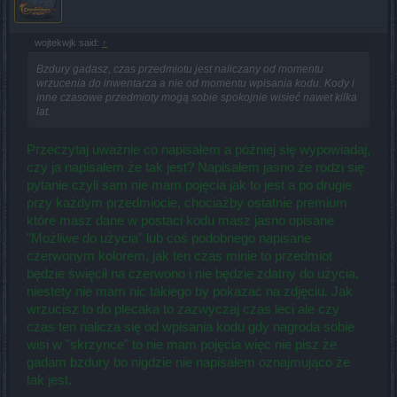
wojtekwjk said:
↑
Bzdury gadasz, czas przedmiotu jest naliczany od momentu
wrzucenia do inwentarza a nie od momentu wpisania kodu. Kody i
inne czasowe przedmioty mogą sobie spokojnie wisieć nawet kilka
lat.
Przeczytaj uważnie co napisałem a później się wypowiadaj,
czy ja napisałem że tak jest? Napisałem jasno że rodzi się
pytanie czyli sam nie mam pojęcia jak to jest a po drugie
przy każdym przedmiocie, chociażby ostatnie premium
które masz dane w postaci kodu masz jasno opisane
"Możliwe do użycia" lub coś podobnego napisane
czerwonym kolorem, jak ten czas minie to przedmiot
będzie święcił na czerwono i nie będzie zdatny do użycia,
niestety nie mam nic takiego by pokazać na zdjęciu. Jak
wrzucisz to do plecaka to zazwyczaj czas leci ale czy
czas ten nalicza się od wpisania kodu gdy nagroda sobie
wisi w "skrzynce" to nie mam pojęcia więc nie pisz że
gadam bzdury bo nigdzie nie napisałem oznajmująco że
tak jest.