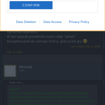
CONFIRM
Data Deletion
Data Access
Privacy Policy
przez co przedmiot nie wpada do inwentarza i nie odpala
się termin ważności.
W ten sposób przedmiot może sobie "wisieć"
bezapelacyjnie do samego końca, gracza lub gry
.
Last edited:
Sep 14, 2020
Sep 13, 2020
WhiciaQ
User
Spide said:
↑
#EDIT#
Pytanie z innej beczki. Czy wciąż istnieje możliwość spotkania
osobnika pokazanego na zdjęciu poniżej? Pojawiał się on na
mapie Świątyni Życia, jest to ukryte osiągnięcie którego wykonanie
jest dość trudne a sam potwór pojawiał się tam niegdyś bardzo