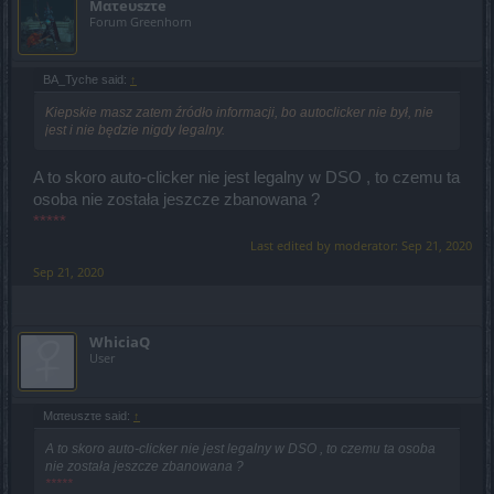
Mατeυszτe
Forum Greenhorn
BA_Tyche said:
↑
Kiepskie masz zatem źródło informacji, bo autoclicker nie był, nie
jest i nie będzie nigdy legalny.
A to skoro auto-clicker nie jest legalny w DSO , to czemu ta
osoba nie została jeszcze zbanowana ?
*****
Last edited by moderator:
Sep 21, 2020
Sep 21, 2020
WhiciaQ
User
Mατeυszτe said:
↑
A to skoro auto-clicker nie jest legalny w DSO , to czemu ta osoba
nie została jeszcze zbanowana ?
*****