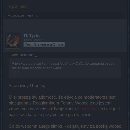
Sep 21, 2020
Mατeυszτe
likes this.
TL_Tyche
Team Leader
Team Drakensang Online
Mατeυszτe said:
↑
A to skoro auto-clicker nie jest legalny w DSO , to czemu ta osoba
nie została jeszcze zbanowana ?
*****
Szanowny Graczu,
Miej proszę świadomość, że edycja po moderatorze jest
niezgodna z Regulaminem Forum. Wobec tego jestem
zmuszona dorzucić na Twoje konto
5 punktów
, co i tak jest
najniższą karą za przytoczone przewinienie.
Co do wspomnianego filmiku - dziękujemy za troskę wobec