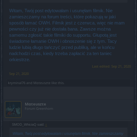
Witam, Twój post edytowałam i usunęłam filmik. Nie
zamieszczamy na forum treści, które pokazują w jaki
sposób łamać OWH. Filmik jest z czerwca, więc nie mam
pewności czy już nie dostała bana. Zawsze można
samemu zgłosić takie filmiki do supportu. Głupotą jest
świadome łamanie OWH i obnoszenie się z tym. Tacy
ludzie lubią długo tańczyć przed publiką, ale w końcu
nadchodzi czas, kiedy trzeba zapłacić za ten taniec
orkiestrze.
Last edited:
Sep 21, 2020
Sep 21, 2020
kryminal76
and
Mατeυszτe
like this.
Mατeυszτe
Forum Greenhorn
SMOD_WhiciaQ said:
↑
Witam, Twój post edytowałam i usunęłam filmik. Nie zamieszczamy