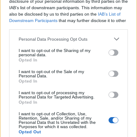
disclosure of your personal information by third parties on the
IAB’s list of downstream participants. This information may
also be disclosed by us to third parties on the
IAB’s List of
kryminal76
Downstream Participants
that may further disclose it to other
Someday Author
third parties.
Spide said:
↑
Personal Data Processing Opt Outs
Przeczytaj uważnie co napisałem a później się wypowiadaj, czy ja
I want to opt-out of the Sharing of my
napisałem że tak jest? Napisałem jasno że rodzi się pytanie czyli
personal data.
sam nie mam pojęcia jak to jest a po drugie przy każdym
Opted In
przedmiocie, chociażby ostatnie premium które masz dane w
postaci kodu masz jasno opisane "Możliwe do użycia" lub coś
I want to opt-out of the Sale of my
podobnego napisane czerwonym kolorem, jak ten czas minie to
Personal Data.
przedmiot będzie święcił na czerwono i nie będzie zdatny do
Opted In
użycia, niestety nie mam nic takiego by pokazać na zdjęciu. Jak
wrzucisz to do plecaka to zazwyczaj czas leci ale czy czas ten
Click to expand...
nalicza się od wpisania kodu gdy nagroda sobie wisi w "skrzynce"
I want to opt-out of processing my
to nie mam pojęcia więc nie pisz że gadam bzdury bo nigdzie nie
Personal Data for Targeted Advertising.
napisałem oznajmująco że tak jest.
Opted In
wojtekwjk said:
↑
No to już ci właśnie wyjaśniłem że przedmiot może się
I want to opt-out of Collection, Use,
przterminować, czyli zrobić czerwony tylko w inwentarzu. Wisieć
Retention, Sale, and/or Sharing of my
sobie może miesiącami i latami i nic się z nim nie stanie.
Personal Data that Is Unrelated with the
Purposes for which it was collected.
Opted Out
Najprościej mówiąc nie klikasz tej skrzyneczki: