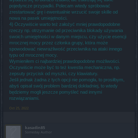
pojedyncze przypadki. Polecam wtedy spróbować
zrestartować grę i ewentualnie wrzucić swoje skille od
nowa na pasek umiejętności.
4) Oczywiście warto też założyć mniej prawdopodobne
rzeczy np. otrzymanie od przeciwnika blokady używania
swoich umiejętności w danym miejscu, czy użycie esencji
mrocznej mocy przez członka grupy, która może
spowodować niewrażliwość przeciwnika na ataki innego
typu od mrocznej mocy.
Wymieniłem ci najbardziej prawdopodobne możliwości.
Oczywiście może być to też kwestia mechaniczna, np.
zepsuty przycisk od myszki, czy klawiatury.
Jeśli jednak żadna z tych opcji nie pomogła, to prosiłbym,
abyś opisał swój problem bardziej dokładniej, to wtedy
będziemy mogli jeszcze pomyśleć nad innymi
rozwiązaniami.
Oct 25, 2022
kasadin85
Someday Author