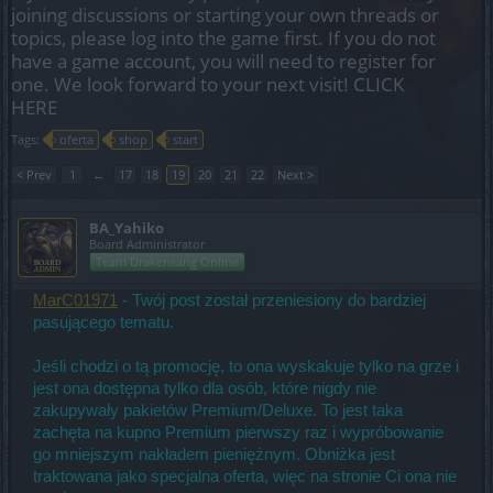
joining discussions or starting your own threads or
topics, please log into the game first. If you do not
have a game account, you will need to register for
one. We look forward to your next visit!
CLICK
HERE
Tags:
oferta
shop
start
< Prev
1
←
17
18
19
20
21
22
Next >
BA_Yahiko
Board Administrator
Team Drakensang Online
MarC01971
- Twój post został przeniesiony do bardziej
pasującego tematu.
Jeśli chodzi o tą promocję, to ona wyskakuje tylko na grze i
jest ona dostępna tylko dla osób, które nigdy nie
zakupywały pakietów Premium/Deluxe. To jest taka
zachęta na kupno Premium pierwszy raz i wypróbowanie
go mniejszym nakładem pieniężnym. Obniżka jest
traktowana jako specjalna oferta, więc na stronie Ci ona nie