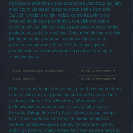
najczęściej przerabia się po prostu na błyszczący pył, aby
mieć czym ulepszać noszone przez siebie kamienie.
3a) Jeśli chodzi o to, jaki rodzaj kamieni powinno się
wrzucać do danego przedmiotu, to tutaj kwestia jest
zależna od tego, jakiego rodzaju podstawy ten przedmiot
posiada oraz od tzw.
craftingu
. Żeby mieć dokładny widok,
jak się prezentują wartości podstawy danej rzeczy,
polecam w ustawieniach znaleźć taką opcję jak ta
przedstawiona na obrazku poniżej i ustawić tam opcję
zaawansowaną.
Gdy już mamy tą opcję włączoną, przechodzimy do danej
rzeczy, patrzymy na jej rodzaje podstaw. Dla przykładu
zastosuję widok z Pasu Roshany. W wartościach
podstawowych mamy w nim szkody, punkty życia i
blokadę, dlatego dobrze by było ustawić go pod jedną z
tych trzech wartości. Załóżmy, że pasek ma lepszą
wartość podstawową do punktów życia i chcielibyśmy
zrobić go pod hp. Wtedy wstawiamy tam same ametysty.