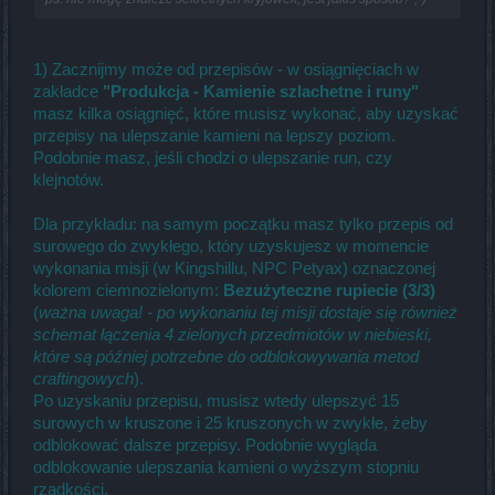
1) Zacznijmy może od przepisów - w osiągnięciach w
zakładce
"Produkcja - Kamienie szlachetne i runy"
masz kilka osiągnięć, które musisz wykonać, aby uzyskać
przepisy na ulepszanie kamieni na lepszy poziom.
Podobnie masz, jeśli chodzi o ulepszanie run, czy
klejnotów.
Dla przykładu: na samym początku masz tylko przepis od
surowego do zwykłego, który uzyskujesz w momencie
wykonania misji (w Kingshillu, NPC Petyax) oznaczonej
kolorem ciemnozielonym:
Bezużyteczne rupiecie (3/3)
(
ważna uwaga! - po wykonaniu tej misji dostaje się również
schemat łączenia 4 zielonych przedmiotów w niebieski,
które są później potrzebne do odblokowywania metod
craftingowych
).
Po uzyskaniu przepisu, musisz wtedy ulepszyć 15
surowych w kruszone i 25 kruszonych w zwykłe, żeby
odblokować dalsze przepisy. Podobnie wygląda
odblokowanie ulepszania kamieni o wyższym stopniu
rzadkości.