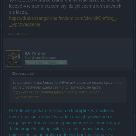
To dlaczego w
darkensang online wiki
pisze że można
łączyć 4 te same przedmioty, dzięki czemu ich statystyki
się łączą.
https://drakensangonline.fandom.com/pl/wiki/Crafting_-
_wprowadzenie
Nov 18, 2022
BA_Yahiko
Board Administrator
Team Drakensang Online
Zbedeusz said:
↑
To dlaczego w
darkensang online wiki
pisze że można łączyć 4 te
same przedmioty, dzięki czemu ich statystyki się łączą.
https://drakensangonline.fandom.com/pl/wiki/Crafting_-
_wprowadzenie
Przede wszystkim - strona, do której link wrzuciłeś w
swoim poście, nie jest w żaden sposób powiązana z
oficjalnymi stronami udostępnianymi przez Twórców gry.
Takie projekty, jak np. wikie, są tzw. fanowskimi, czyli
najczęściej są autorstwa jednego, bądź wielu graczy.