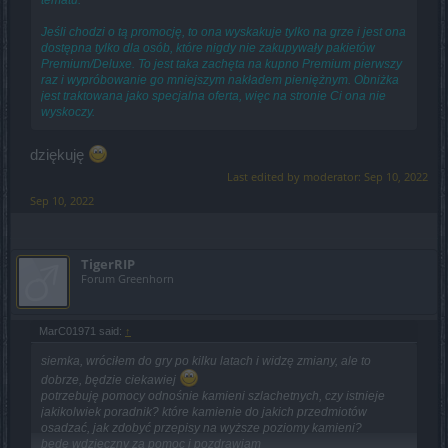
Jeśli chodzi o tą promocję, to ona wyskakuje tylko na grze i jest ona
dostępna tylko dla osób, które nigdy nie zakupywały pakietów
Premium/Deluxe. To jest taka zachęta na kupno Premium pierwszy
raz i wypróbowanie go mniejszym nakładem pieniężnym. Obniżka
jest traktowana jako specjalna oferta, więc na stronie Ci ona nie
wyskoczy.
dziękuję
Last edited by moderator:
Sep 10, 2022
Sep 10, 2022
TigerRIP
Forum Greenhorn
MarC01971 said:
↑
siemka, wróciłem do gry po kilku latach i widzę zmiany, ale to
dobrze, będzie ciekawiej
potrzebuję pomocy odnośnie kamieni szlachetnych, czy istnieje
jakikolwiek poradnik? które kamienie do jakich przedmiotów
osadzać, jak zdobyć przepisy na wyższe poziomy kamieni?
będę wdzięczny za pomoc i pozdrawiam