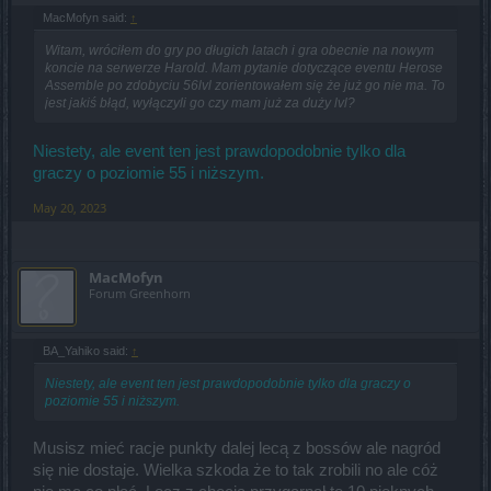
MacMofyn said:
↑
Witam, wróciłem do gry po długich latach i gra obecnie na nowym
koncie na serwerze Harold. Mam pytanie dotyczące eventu Herose
Assemble po zdobyciu 56lvl zorientowałem się że już go nie ma. To
jest jakiś błąd, wyłączyli go czy mam już za duży lvl?
Niestety, ale event ten jest prawdopodobnie tylko dla
graczy o poziomie 55 i niższym.
May 20, 2023
MacMofyn
Forum Greenhorn
BA_Yahiko said:
↑
Niestety, ale event ten jest prawdopodobnie tylko dla graczy o
poziomie 55 i niższym.
Musisz mieć racje punkty dalej lecą z bossów ale nagród
się nie dostaje. Wielka szkoda że to tak zrobili no ale cóż