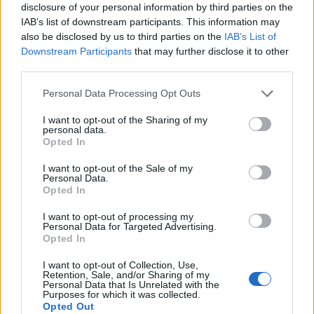
disclosure of your personal information by third parties on the
kunia1
IAB’s list of downstream participants. This information may
Forum Greenhorn
also be disclosed by us to third parties on the
IAB’s List of
Downstream Participants
that may further disclose it to other
Witam , mam taki problem jak chce atakować jakiegoś
third parties.
potwora to wogole nie mogę
Personal Data Processing Opt Outs
Oct 25, 2022
I want to opt-out of the Sharing of my
personal data.
Opted In
BA_Yahiko
Board Administrator
Team Drakensang Online
I want to opt-out of the Sale of my
Personal Data.
kunia1
- Twój post został przeniesiony w bardziej pasujący
Opted In
temat.
I want to opt-out of processing my
Personal Data for Targeted Advertising.
Opted In
kunia1 said:
↑
Witam , mam taki problem jak chce atakować jakiegoś potwora to
I want to opt-out of Collection, Use,
Retention, Sale, and/or Sharing of my
wogole nie mogę
Personal Data that Is Unrelated with the
Purposes for which it was collected.
Powodów tego może być kilka:
Opted Out