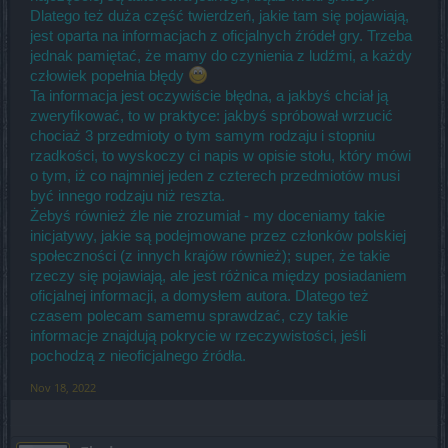
Dlatego też duża część twierdzeń, jakie tam się pojawiają,
jest oparta na informacjach z oficjalnych źródeł gry. Trzeba
jednak pamiętać, że mamy do czynienia z ludźmi, a każdy
człowiek popełnia błędy
Ta informacja jest oczywiście błędna, a jakbyś chciał ją
zweryfikować, to w praktyce: jakbyś spróbował wrzucić
chociaż 3 przedmioty o tym samym rodzaju i stopniu
rzadkości, to wyskoczy ci napis w opisie stołu, który mówi
o tym, iż co najmniej jeden z czterech przedmiotów musi
być innego rodzaju niż reszta.
Żebyś również źle nie zrozumiał - my doceniamy takie
inicjatywy, jakie są podejmowane przez członków polskiej
społeczności (z innych krajów również); super, że takie
rzeczy się pojawiają, ale jest różnica między posiadaniem
oficjalnej informacji, a domysłem autora. Dlatego też
czasem polecam samemu sprawdzać, czy takie
informacje znajdują pokrycie w rzeczywistości, jeśli
pochodzą z nieoficjalnego źródła.
Nov 18, 2022