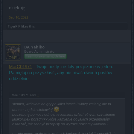
dziękuję
Sep 10, 2022
A co do kryjówek to pojawiają się one dopiero po pokonaniu bossa;
TigerRIP
likes this.
np.na każdym z Q
BA_Yahiko
Board Administrator
Team Drakensang Online
MarC01971
- Twoje posty zostały połączone w jeden.
Pamiętaj na przyszłość, aby nie pisać dwóch postów
oddzielnie.
MarC01971 said:
↑
siemka, wróciłem do gry po kilku latach i widzę zmiany, ale to
dobrze, będzie ciekawiej
potrzebuję pomocy odnośnie kamieni szlachetnych, czy istnieje
jakikolwiek poradnik? które kamienie do jakich przedmiotów
osadzać, jak zdobyć przepisy na wyższe poziomy kamieni?
ps. nie mogę znaleźć sekretnych kryjówek, jest jakiś sposób? ;-)