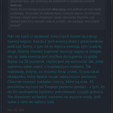
strażnika lasu, jak wchodzę do katakumb to wybieram poziom
bolesny
mimo że jest dostępny poziom
dręczący
, tam jednak od razu mnie
rozwalają. Pozostaje mi jedynie kupić esencje wigoru za mroczne
monety i dzięki temu zwiększyć swoje obrażenia fizyczne, czy
istnieje jakiś inny sposób żeby to przejść, nie wydając mrocznych
monet?
Nikt nie każe ci wydawać mrocznych monet na zakup
esencji wigoru. Każda z tych esencji dropi z przeciwników
podczas farmy, z tym że im lepsza esencja, tym rzadziej
dropi. Można również kupować esencję wigoru w sklepie,
ale np. biała esencja jest możliwa do kupienia za golda.
Będąc na 28 poziomie, ciężko jest się wzmocnić tak, żeby
samemu sobie radzić z trudniejszymi modami. Tak
naprawdę, jedyne, co możesz teraz zrobić, to poszukać
ekwipunku, który będzie na jak najwyższym poziomie.
Obecnie możesz zakładać rzeczy, które są max. 45
poziomów wyższe od Twojego poziomu postaci - z tym, że
do ich wydropienia będziesz potrzebować czyjejś pomocy.
Nie doradzam wchodzić samemu na wyższe mody, jeśli
sobie z nimi nie radzisz solo.
Nov 24, 2022