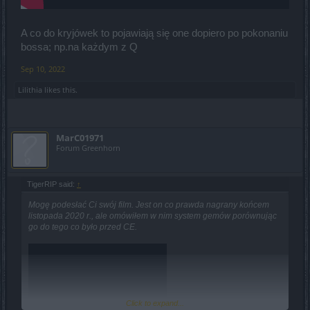
A co do kryjówek to pojawiają się one dopiero po pokonaniu
bossa; np.na każdym z Q
Sep 10, 2022
Lilithia
likes this.
MarC01971
Forum Greenhorn
TigerRIP said:
↑
Mogę podesłać Ci swój film. Jest on co prawda nagrany końcem
listopada 2020 r., ale omówiłem w nim system gemów porównując
go do tego co było przed CE.
Click to expand...