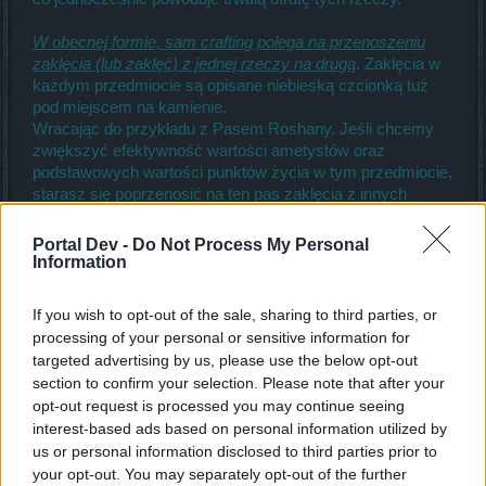
W obecnej formie, sam crafting polega na przenoszeniu
zaklęcia (lub zaklęć) z jednej rzeczy na drugą
. Zaklęcia w
każdym przedmiocie są opisane niebieską czcionką tuż
pod miejscem na kamienie.
Wracając do przykładu z Pasem Roshany. Jeśli chcemy
zwiększyć efektywność wartości ametystów oraz
podstawowych wartości punktów życia w tym przedmiocie,
starasz się poprzenosić na ten pas zaklęcia z innych
przedmiotów tak, aby na danym przedmiocie znalazły się 4
zaklęcia tego samego rodzaju - w tym przypadku chodzi o
Portal Dev -
Do Not Process My Personal
te z punktami życia. Im wyższe wartości procentowe będą
Information
miały zaklęcia pod hp, tym więcej ogólnych punktów życia
ci przybędzie dzięki temu przedmiotowi.
If you wish to opt-out of the sale, sharing to third parties, or
processing of your personal or sensitive information for
4. Pytanie też było o sekretne kryjówki - one pojawiają się
targeted advertising by us, please use the below opt-out
po pokonaniu większości przeciwników o randze bossa.
section to confirm your selection. Please note that after your
Sep 10, 2022
opt-out request is processed you may continue seeing
interest-based ads based on personal information utilized by
abrakadabraqwer
likes this.
us or personal information disclosed to third parties prior to
your opt-out. You may separately opt-out of the further