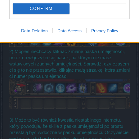
1) Nie masz przełożonych skilli z "drzewka" do paska
umiejętności, który znajduje się na środku dolnej części
CONFIRM
ekranu. Wtedy wystarczy po prostu je przeciągnąć do
paska umiejętności, żeby móc je używać.
Data Deletion
Data Access
Privacy Policy
2) Mogłeś niechcący kliknąć zmianę paska umiejętności,
przez co włączył ci się pasek, na którym nie masz
wstawionych żadnych umiejętności. Sprawdź, czy czasem
ci się to nie przestawiło, klikając małą strzałkę, która zmieni
ci numer paska umiejętności.
3) Może to być również kwestia niestabilnego internetu,
który powoduje, że skille z paska umiejętności po prostu
przestają być widoczne w pasku umiejętności. Oczywiście
wydarza się to bardzo rzadko, ale zdarzają się takie