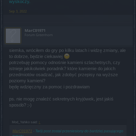
wyskoczy.
Sep 3, 2022
MarC01971
Forum Greenhorn
siemka, wróciłem do gry po kilku latach i widzę zmiany, ale
to dobrze, będzie ciekawiej
potrzebuję pomocy odnośnie kamieni szlachetnych, czy
istnieje jakikolwiek poradnik? które kamienie do jakich
przedmiotów osadzać, jak zdobyć przepisy na wyższe
poziomy kamieni?
będę wdzięczny za pomoc i pozdrawiam
ps. nie mogę znaleźć sekretnych kryjówek, jest jakiś
sposób? ;-)
Mod_Yahiko said:
↑
MarC01971
- Twój post został przeniesiony do bardziej pasującego
tematu.