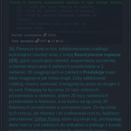
3b) Pierwsze kroki w tzw. odblokowywaniu craftingu,
wykonujesz również wraz z misją
Bezużyteczne rupiecie
(3/3),
gdzie uzyskujesz również wspomniany wcześniej
schemat ulepszania 4 zielonych przedmiotów w 1
niebieski. W osiągnięciach w zakładce
Produkcja
masz
takie osiągnięcie jak
Istota magii
. Żeby odblokować
crafting, musisz wykonać 3 osiągnięcia, jedno po drugim z
tej serii. Polegają na łączeniu 10 razy zielonych
przedmiotów w niebieski, potem 20 razy niebieskich
przedmiotów w fioletowe, a na końcu na łączeniu 30
fioletowych przedmiotów w pomarańczowe. Do łączenia
tych rzeczy, jak również i do craftowania rzeczy, będziesz
potrzebować
Glifów Potęgi
, które uzyskuje się, przetapiając
dane rzeczy (od zielonych do unikatów) u jednego z kowali,
co jednocześnie powoduje trwałą utratę tych rzeczy.