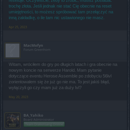
resetuje. Oczywiście, żeby to zrobić, musisz posiadać
trochę złota. Jeśli jednak nie stać Cię obecnie na reset
umiejętności, to możesz spróbować tam przełączyć na
inną zakładkę, o ile tam nic ustawionego nie masz.
Apr 25, 2023
MacMofyn
Forum Greenhorn
Witam, wróciłem do gry po długich latach i gra obecnie na
nowym koncie na serwerze Harold. Mam pytanie
dotyczące eventu Herose Assemble po zdobyciu 56lvl
zorientowałem się że już go nie ma. To jest jakiś błąd,
wyłączyli go czy mam już za duży lvl?
May 20, 2023
BA_Yahiko
Board Administrator
Team Drakensang Online