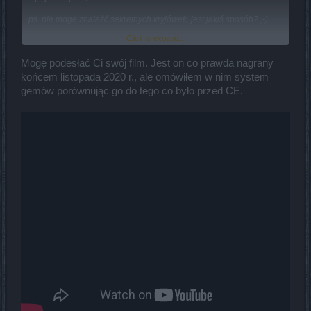
ps. nie mogę znaleźć sekretnych kryjówek, jest jakiś sposób? ;-)
Click to expand...
Mogę podesłać Ci swój film. Jest on co prawda nagrany
dziękuję
końcem listopada 2020 r., ale omówiłem w nim system
gemów porównując go do tego co było przed CE.