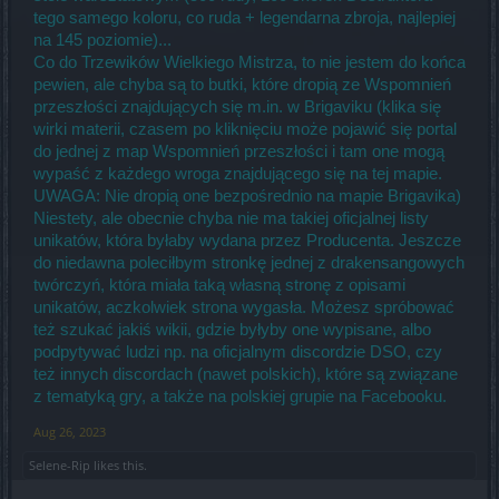
tego samego koloru, co ruda + legendarna zbroja, najlepiej
na 145 poziomie)...
Co do Trzewików Wielkiego Mistrza, to nie jestem do końca
pewien, ale chyba są to butki, które dropią ze Wspomnień
przeszłości znajdujących się m.in. w Brigaviku (klika się
wirki materii, czasem po kliknięciu może pojawić się portal
do jednej z map Wspomnień przeszłości i tam one mogą
wypaść z każdego wroga znajdującego się na tej mapie.
UWAGA: Nie dropią one bezpośrednio na mapie Brigavika)
Niestety, ale obecnie chyba nie ma takiej oficjalnej listy
unikatów, która byłaby wydana przez Producenta. Jeszcze
do niedawna poleciłbym stronkę jednej z drakensangowych
twórczyń, która miała taką własną stronę z opisami
unikatów, aczkolwiek strona wygasła. Możesz spróbować
też szukać jakiś wikii, gdzie byłyby one wypisane, albo
podpytywać ludzi np. na oficjalnym discordzie DSO, czy
też innych discordach (nawet polskich), które są związane
z tematyką gry, a także na polskiej grupie na Facebooku.
Aug 26, 2023
Selene-Rip
likes this.