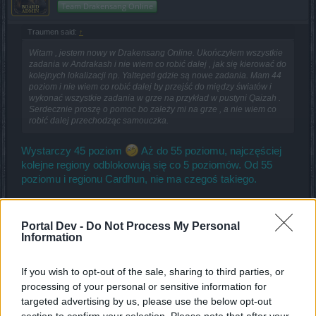
Team Drakensang Online
Traumen said:
↑
Witam , jestem nowy w Drakensang Online. Ukończyłem wszystkie
zadania w Andrakash i nie wiem co robić dalej , jak się kierować do
kolejnych lokalizacji np. Yaltepetl gdzie są nowe zadania. Mam 44
poziom i nie wiem co robić dalej by przejść do między światów i
wykonać wszystkie zadania w grze na przykład w pustyni Qaizah .
Serdecznie proszę o pomoc bo zależy mi na grze , a nie wiem co
robić dalej przechodząc samouczka.
Wystarczy 45 poziom
Aż do 55 poziomu, najczęściej
kolejne regiony odblokowują się co 5 poziomów. Od 55
poziomu i regionu Cardhun, nie ma czegoś takiego.
Sep 12, 2024
Portal Dev -
Do Not Process My Personal
Information
Uran235
Forum Apprentice
If you wish to opt-out of the sale, sharing to third parties, or
processing of your personal or sensitive information for
czy z przedmiotów 100lvl można zrobić 145lvl?
targeted advertising by us, please use the below opt-out
Oct 12, 2024