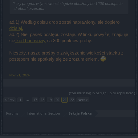
2.czy progres w tym ewencie będzie obniżony bo 1200 postępu to
..drobna'' przesada
ad.1) Według opisu drop został naprawiony, ale dopiero
dzisiaj.
ad.2) Nie, pasek postępu zostaje. W linku powyżej znajduje
się
kod bonusowy
na 300 punktów próby.
Niestety, nasze prośby o zwiększenie wielkości stacku z
postępem nie spotkały się ze zrozumieniem.
Nov 21, 2024
(You must log in or sign up to reply here.)
< Prev
1
←
17
18
19
20
21
22
Next >
Forums
International Section
Sekcja Polska