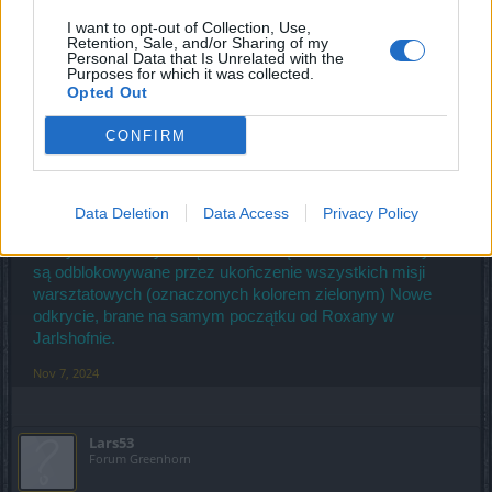
Nov 5, 2024
I want to opt-out of Collection, Use,
Retention, Sale, and/or Sharing of my
Personal Data that Is Unrelated with the
Purposes for which it was collected.
BA_Yahiko
Opted Out
Board Administrator
Team Drakensang Online
CONFIRM
Lars53 said:
↑
Hej, mam skromne pytanie jak naprawić narzędzie uniwersalne lub
gdzie można kupi-zdobyć instrukcję naprawy narzędzia
Data Deletion
Data Access
Privacy Policy
Wszystkie rzeczy związane z narzędziami uniwersalnymi
są odblokowywane przez ukończenie wszystkich misji
warsztatowych (oznaczonych kolorem zielonym) Nowe
odkrycie, brane na samym początku od Roxany w
Jarlshofnie.
Nov 7, 2024
Lars53
Forum Greenhorn