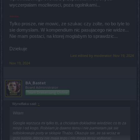
wyczerpalam mozliwosci, poza ogolnikami...
*****
Tylko prosze, nie mowic, ze szukac czy zolte, no bo tyle to
sie domyslam. W kompendium nic pasujacego nie widze...
Nie mam postaci, na ktorej moglabym to sprawdzic...
Dziekuje
Last edited by moderator:
Nov 19, 2024
Nov 19, 2024
BA_Bastet
Board Administrator
Team Drakensang Online
Wyrwiflaka said:
↑
Witam
Google wyrzuca mi tylko to, a chcialam dokladnie wiedziec co to za
misje i od kogo. Robilam je dawno temu i nie pamietam jak sie
odblokowuje porty w sklepie Thabo. Okazuje sie, ze sa wciaz w
grze ludzie, ktorzy nie maja tego i nie moga teraz wykonac