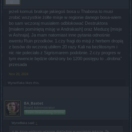
jeżeli komuś brakuje jakiegoś bosa u Thabona to musi
zrobić wszystkie żółte misje w regionie danego bosa-wiem
bo sam wczoraj musiałem odblokować Destruktora
[miałem pominiętą misję w Andrakash] oraz Meduzę [misje
w Ashraja]. Ja mam natomiast inne pytania odnośnie
ewentu Ruin przodków. 1.czy fragi do misji z herbem dropią
z bosów do wczoraj ubiłem 20 razy Kali na bezlitosnym i
nic nie poleciało z Sigrismarem podobnie. 2.czy progres w
tym ewencie będzie obniżony bo 1200 postępu to ..drobna''
przesada
Nov 20, 2024
Wyrwiflaka
likes this.
BA_Bastet
Board Administrator
Team Drakensang Online
Wyrwiflaka said:
↑
o te, ktore widnialy wlasnie dokladnie w wycietym tekscie. Te