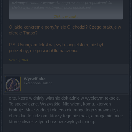
dziennych zadan z wprowadzonego eventu z przepustkami. Ja
chyba wyczerpalam mozliwosci, poza ogolnikami...
Click to expand...
*****
Tylko prosze, nie mowic, ze szukac czy zolte, no bo tyle to sie
domyslam. W kompendium nic pasujacego nie widze... Nie mam
O jakie konkretnie porty/misje Ci chodzi? Czego brakuje w
postaci, na ktorej moglabym to sprawdzic...
ofercie Thabo?
Dziekuje
P.S. Usunęłam tekst w języku angielskim, nie był
potrzebny, nie posiadał tłumaczenia.
Nov 19, 2024
Wyrwiflaka
Exceptional Talent
o te, ktore widnialy wlasnie dokladnie w wycietym tekscie.
Te specyficzne. Wszystkie. Nie wiem, komu, ktorych
brakuje. Mnie zadnej i dlatego nie moge tego sprawdzic, a
chce dac to ludziom, ktorzy tego nie maja, a moga nie miec
ktorejkolwiek z tych bossow zwyklych, nie q.