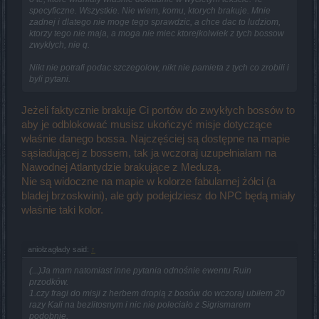
specyficzne. Wszystkie. Nie wiem, komu, ktorych brakuje. Mnie
zadnej i dlatego nie moge tego sprawdzic, a chce dac to ludziom,
ktorzy tego nie maja, a moga nie miec ktorejkolwiek z tych bossow
zwyklych, nie q.
Nikt nie potrafi podac szczegolow, nikt nie pamieta z tych co zrobili i
byli pytani.
Jeżeli faktycznie brakuje Ci portów do zwykłych bossów to
aby je odblokować musisz ukończyć misje dotyczące
właśnie danego bossa. Najczęściej są dostępne na mapie
sąsiadującej z bossem, tak ja wczoraj uzupełniałam na
Nawodnej Atlantydzie brakujące z Meduzą.
Nie są widoczne na mapie w kolorze fabularnej żółci (a
bladej brzoskwini), ale gdy podejdziesz do NPC będą miały
właśnie taki kolor.
aniołzagłady said:
↑
(...)Ja mam natomiast inne pytania odnośnie ewentu Ruin
przodków.
1.czy fragi do misji z herbem dropią z bosów do wczoraj ubiłem 20
razy Kali na bezlitosnym i nic nie poleciało z Sigrismarem
podobnie.