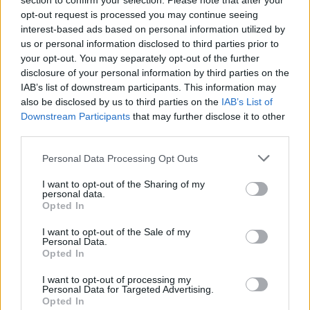
section to confirm your selection. Please note that after your
opt-out request is processed you may continue seeing
interest-based ads based on personal information utilized by
BA_Yahiko
us or personal information disclosed to third parties prior to
Board Administrator
your opt-out. You may separately opt-out of the further
Team Drakensang Online
disclosure of your personal information by third parties on the
IAB’s list of downstream participants. This information may
Uran235 said:
↑
also be disclosed by us to third parties on the
IAB’s List of
czy z przedmiotów 100lvl można zrobić 145lvl?
Downstream Participants
that may further disclose it to other
third parties.
Nie da się. Możesz jedynie wydropić nowe przedmioty z
wyższym poziomem na wyższych poziomach trudności.
Personal Data Processing Opt Outs
Oct 18, 2024
I want to opt-out of the Sharing of my
personal data.
Opted In
Lars53
Forum Greenhorn
I want to opt-out of the Sale of my
Personal Data.
Opted In
Hej, mam skromne pytanie jak naprawić narzędzie
uniwersalne lub gdzie można kupi-zdobyć instrukcję
I want to opt-out of processing my
Personal Data for Targeted Advertising.
naprawy narzędzia
Opted In