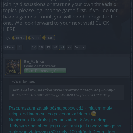
joining discussions or starting your own threads or
topics, please log into the game first. If you do not
have a game account, you will need to register for
one. We look forward to your next visit!
CLICK
HERE
Tags:
oferta
shop
start
< Prev
1
←
17
18
19
20
21
22
Next >
BA_Yahiko
Board Administrator
Team Drakensang Online
xCarambo_ said:
↑
Jest jakieś wiki, na której mogę sprawdzić z czego lecą unikaty?
Konkretnie Trzewiki Wielkiego Mistrza i Napierśnik Destrukcji
Przepraszam za tak późną odpowiedż - miałem mały
urlopik od internetu, co polecam każdemu
Napierśnik Destrukcji jest unikatem, który nie dropi.
Jedynym sposobem jego uzyskania jest utworzenie go na
stole warsztatowym (500 rudy, 100 skórek Destruktora