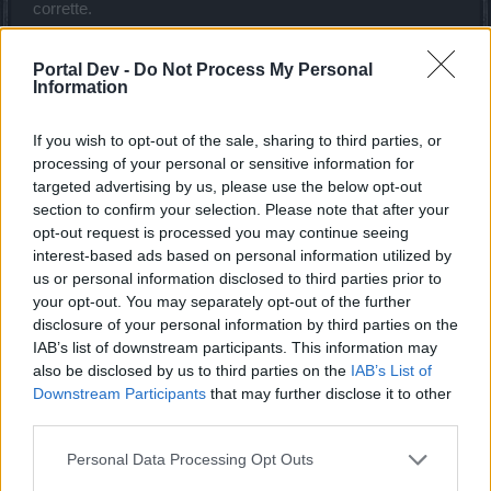
corrette.
Last edited:
Sep 10, 2019
Sep 10, 2019
Portal Dev -
Do Not Process My Personal
Information
_Flauros_
If you wish to opt-out of the sale, sharing to third parties, or
Team Leader
Team Drakensang Online
processing of your personal or sensitive information for
targeted advertising by us, please use the below opt-out
Release 193
section to confirm your selection. Please note that after your
opt-out request is processed you may continue seeing
interest-based ads based on personal information utilized by
Salve eroi di Dracania,
us or personal information disclosed to third parties prior to
your opt-out. You may separately opt-out of the further
disclosure of your personal information by third parties on the
con l'aggiornamento 193 introduciamo gli "altari".
IAB’s list of downstream participants. This information may
Li potete trovare nei dungeon del mondo intermedio (ad
also be disclosed by us to third parties on the
IAB’s List of
eccezione delle sale dei boss) e se ci cliccate sopra, vi
Downstream Participants
that may further disclose it to other
assegneranno speciali vantaggi per un certo lasso di
third parties.
tempo.
Per maggiori informazioni sugli altari, cliccate
QUI
.
Personal Data Processing Opt Outs