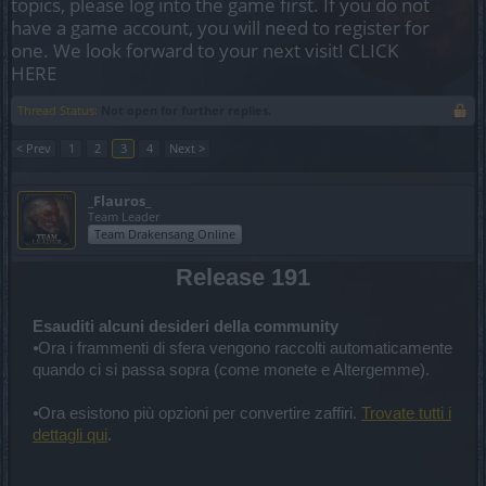
topics, please log into the game first. If you do not
have a game account, you will need to register for
one. We look forward to your next visit!
CLICK
HERE
Thread Status:
Not open for further replies.
< Prev
1
2
3
4
Next >
_Flauros_
Team Leader
Team Drakensang Online
Release 191
Esauditi alcuni desideri della community
⦁Ora i frammenti di sfera vengono raccolti automaticamente
quando ci si passa sopra (come monete e Altergemme).
⦁Ora esistono più opzioni per convertire zaffiri.
Trovate tutti i
dettagli qui
.