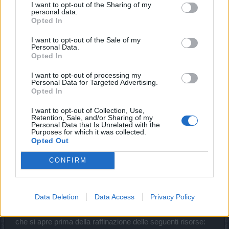
I want to opt-out of the Sharing of my
personal data.
Opted In
Correzioni di bug e miglioramenti
Raffinatore di equipaggiamenti
I want to opt-out of the Sale of my
Abbiamo migliorato la finestrella informativa del raffinatore
Personal Data.
di equipaggiamenti, che ora indica che la risorsa raffinata
Opted In
manterrà lo stesso livello. Abbiamo anche cambiato il
colore delle scritte evidenziate per renderle più visibili.
I want to opt-out of processing my
Personal Data for Targeted Advertising.
Opted In
Ora potete usare il raffinatore di equipaggiamenti sulle
seguenti risorse:
I want to opt-out of Collection, Use,
Retention, Sale, and/or Sharing of my
L'Amuleto della runa del sangue per i meccanici del
Personal Data that Is Unrelated with the
Purposes for which it was collected.
vapore
Opted Out
Tutte le versioni dei set Utensile di Scintilla,
Saggezza di Roshan, Sogno di Yachak e Potere di
CONFIRM
Keen. Siete pregati di notare che le versioni di livello
40 e 45 di queste risorse non possono essere
potenziate con i raffinatori.
Data Deletion
Data Access
Privacy Policy
È stata corretta la localizzazione della finestra di conferma
che si apre prima della raffinazione delle seguenti risorse: