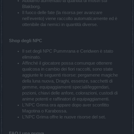
Abbiamo aumentato la quantità di mostri sul
Blakborg.
Il fuoco delle fate (la risorsa per avanzare
nell'evento) viene raccolto automaticamente ed è
ottenibile dai nemici in quantità diverse.
Shop degli NPC
Il set degli NPC Pummrana e Ceridwen è stato
eliminato.
Affinché il giocatore possa comunque ottenere
qualcosa in cambio dei fiori raccolti, sono state
aggiunte le seguenti risorse: pergamene magiche
della luna nuova, Draghi, essenze, sacchetti di
gemme, equipaggiamenti speciali/leggendari,
pozioni, chiavi delle anfore, colorazioni, custodi di
anime potenti e raffinatori di equipaggiamenti.
L'NPC Grima ora appare dopo aver sconfitto
Magotina o Karabossa.
L'NPC Grima offre le nuove risorse del set.
FAQ Luna nuova