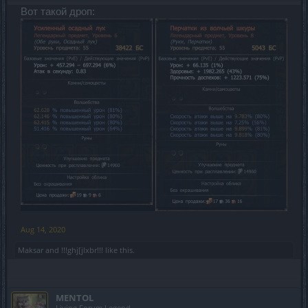
Вот такой дроп:
Aug 14, 2020
Maksar
and
!!!ghj[jlxbr!!!
like this.
MENTOL
Living Forum Legend