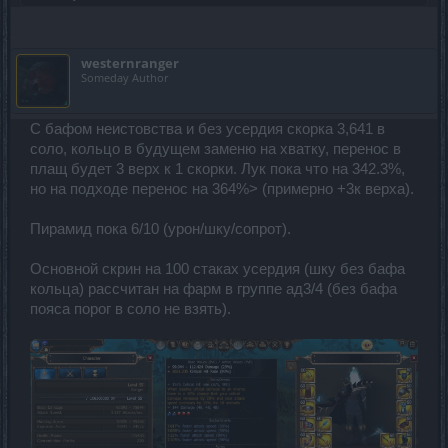
westernranger
Someday Author
С бафом неистовства и без усердия скорка 3,641 в
соло, кольцо в будущем заменю на хватку, перенос в
плащ будет 3 верх к 1 скорки. Лук пока что на 342.3%,
но на подходе перенос на 364%> (примерно +3к верха).
Пирамид пока 6/10 (урон/шку/сопрот).
Основной скрин на 100 стаках усердия (шку без бафа
кольца) рассчитан на фарм в группе ад3/4 (без бафа
пояса порог в соло не взять).