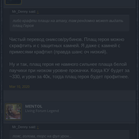
Mr_Denny said:
↑
либо крафти плащи на атаку, там рендомно может выдать
плащ Героя
Чистый перевод ониксов/рубинов. Плащ героя можно
скрафтить и с защитных камней. Я даже с камней с
примесями крафтил (правда шанс оч низкий).
Ну и так, плащ героя не намного сильнее плаща белой
паучихи при низком уровне прокачки. Когда КУ будет за
~330, и урон за 40к, тогда плащ героя будет профитнее.
Mar 10, 2020
MENTOL
Living Forum Legend
Mr_Denny said:
↑
пояс, голова, торс на фул урон...