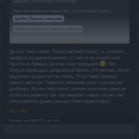
навыков и талантов у следопытов.
Пока для начала выставил так, а потом будет видно:
Spoiler:
Панель навыков
Spoiler:
Навыки и таланты Опыта
Spoiler:
Навыки и таланты Знаний
Click to expand...
Да все тоже самое. Только меткий убрал, т.к. особого
профита на данный момент от него я не увидел или
просто не привык, да и не хочу привыкать
, без
бонуса герольда к разрывным бегать. 3-4 метких, летит
медленно и урон чет не очень. Я поставил размах
вместо меткого. Пометил зеленкой цель и размахом
долбишь. Волки тебя хилят, причем оооочень даже не
плохо и к моменту как они умирают навык на них уже
откатывается (даже раньше откат происходит).
Dec 4, 2020
Taurissan
and
MENTOL
like this.