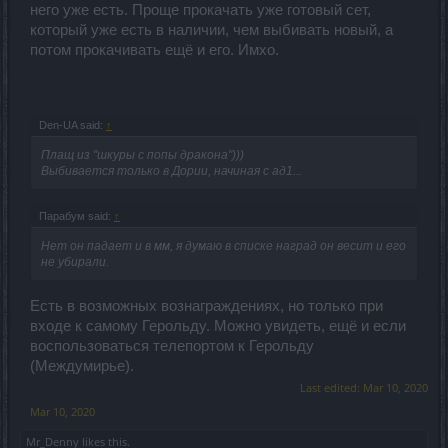
него уже есть. Проще прокачать уже готовый сет,
который уже есть в наличии, чем выбивать новый, а
потом прокачивать ещё и его. Имхо.
Den-UA said:
↑
Плащ из "шкуры с попы дракона")))
Выбивается только в Дории, начиная с ад1...
Парабум said:
↑
Нет он падает и в мм, я думаю в списке наград он весит и его
не убирали.
Есть в возможных вознаграждениях, но только при
входе к самому Герольду. Можно увидеть, ещё и если
воспользоваться телепортом к Герольду
(Междумирье).
Last edited:
Mar 10, 2020
Mar 10, 2020
Mr_Denny
likes this.