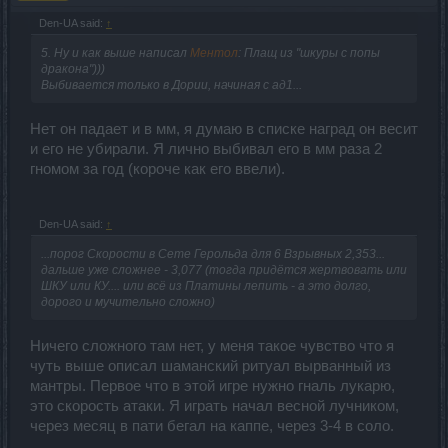
Den-UA said:
↑
5. Ну и как выше написал
Ментол
: Плащ из "шкуры с попы
дракона")))
Выбивается только в Дории, начиная с ад1...
Нет он падает и в мм, я думаю в списке наград он весит
и его не убирали. Я лично выбивал его в мм раза 2
гномом за год (короче как его ввели).
Den-UA said:
↑
...порог Скорости в Сете Герольда для 6 Взрывных 2,353...
дальше уже сложнее - 3,077 (тогда придётся жертвовать или
ШКУ или КУ.... или всё из Платины лепить - а это долго,
дорого и мучительно сложно)
Ничего сложного там нет, у меня такое чувство что я
чуть выше описал шаманский ритуал вырванный из
мантры. Первое что в этой игре нужно гналь лукарю,
это скорость атаки. Я играть начал весной лучником,
через месяц в пати бегал на каппе, через 3-4 в соло.