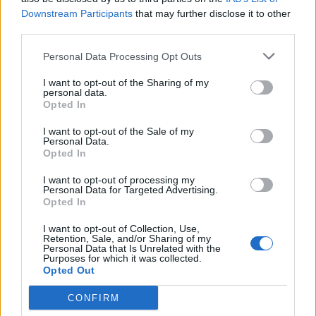
...я думаю, человек задавал вопрос: как ему
Downstream Participants
that may further disclose it to other
раскачиваться (хотя.. возможно я не правильно понял..
third parties.
может он хочет "из Грязи в Князи"))
Personal Data Processing Opt Outs
я давал совет исходя из его нынешних данных...
I want to opt-out of the Sharing of my
Mar 12, 2020
personal data.
Opted In
I want to opt-out of the Sale of my
Roy900
Personal Data.
Forum Apprentice
Opted In
Сет герольда, зигрисмара и т.д.... ну может и реально
I want to opt-out of processing my
Personal Data for Targeted Advertising.
выбить тем, кто 24 на 7 в игре. В междумирье все
Opted In
намного сложнее и абсолютно никакого дропа - самая
садистская локация.
I want to opt-out of Collection, Use,
Retention, Sale, and/or Sharing of my
Mar 12, 2020
Personal Data that Is Unrelated with the
Purposes for which it was collected.
Opted Out
Mr_Denny
CONFIRM
Advanced