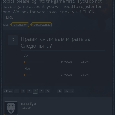
topics, please log into the game first. If you do not
have a game account, you will need to register for
one. We look forward to your next visit!
CLICK
HERE
Tags:
discussion
обсуждение
?
Нравится ли вам играть за
Следопыта?
Да.
54 vote(s)
72.0%
Нет.
21 vote(s)
28.0%
< Prev
1
2
3
4
5
6
→
14
Next >
Парабум
Regular