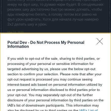
инкру на фул шку, то думаю норм будет. В сегодняшних
реалиях шку достаточно быстро можно догнать, чтобы
ады комфортно бегать, а голову потом все равно на
фул урон крафтить. Хотя для начала лучше наверно
2х2 делать шку и урон.
Mar 11, 2020
MENTOL
likes this.
Portal Dev -
Do Not Process My Personal
Information
Den-UA
If you wish to opt-out of the sale, sharing to third parties, or
Junior Expert
processing of your personal or sensitive information for
targeted advertising by us, please use the below opt-out
section to confirm your selection. Please note that after your
Mr_Denny said:
↑
opt-out request is processed you may continue seeing
interest-based ads based on personal information utilized by
Если получится выбить и скрафтить плащ Герольда и инкру
на фул шку,
us or personal information disclosed to third parties prior to
your opt-out. You may separately opt-out of the further
Деня
и все вышеотписавшиеся:
disclosure of your personal information by third parties on the
Вы видели Нынешние Статы Перса?!... Вы описываете
IAB’s list of downstream participants. This information may
идеальный Вариант....
also be disclosed by us to third parties on the
IAB’s List of