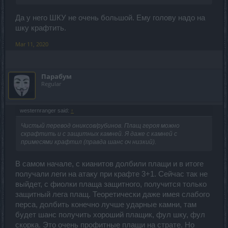
Да у него ШКУ не очень большой. Ему голову надо на
шку крафтить.
Mar 11, 2020
Парабум
Regular
westernranger said:
↑
Чистый перевод ониксов/рубинов. Плащ героя можно
скрафтить и с защитных камней. Я даже с камней с
примесями крафтил (правда шанс оч низкий).
В самом начале, с кианитов долбили плащи и в итоге
получали леги на атаку при крафте 3+1. Сейчас так не
выйдет, с фиолки плаща защитного, получится только
защитный лега плащ. Теоретически даже имея слабого
перса, долбить конечно лучше ударные камни, там
будет шанс получить хороший плащик, фул шку, фул
скорка. Это очень профитные плащи на страте. Но