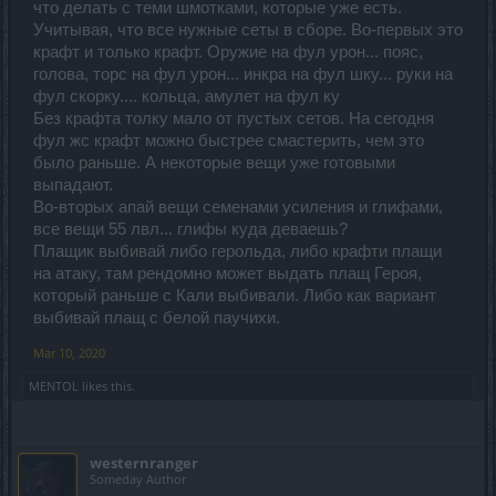
что делать с теми шмотками, которые уже есть.
Учитывая, что все нужные сеты в сборе. Во-первых это
крафт и только крафт. Оружие на фул урон... пояс,
голова, торс на фул урон... инкра на фул шку... руки на
фул скорку.... кольца, амулет на фул ку
Без крафта толку мало от пустых сетов. На сегодня
фул жс крафт можно быстрее смастерить, чем это
было раньше. А некоторые вещи уже готовыми
выпадают.
Во-вторых апай вещи семенами усиления и глифами,
все вещи 55 лвл... глифы куда деваешь?
Плащик выбивай либо герольда, либо крафти плащи
на атаку, там рендомно может выдать плащ Героя,
который раньше с Кали выбивали. Либо как вариант
выбивай плащ с белой паучихи.
Mar 10, 2020
MENTOL
likes this.
westernranger
Someday Author