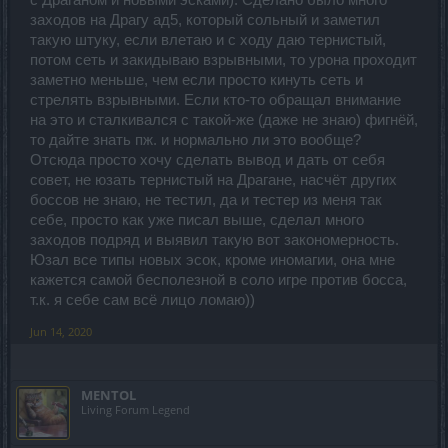
заходов на Драгу ад5, который сольный и заметил
такую штуку, если влетаю и с ходу даю тернистый,
потом сеть и закидываю взрывными, то урона проходит
заметно меньше, чем если просто кинуть сеть и
стрелять взрывными. Если кто-то обращал внимание
на это и сталкивался с такой-же (даже не знаю) фигнёй,
то дайте знать пж. и нормально ли это вообще?
Отсюда просто хочу сделать вывод и дать от себя
совет, не юзать тернистый на Драгане, насчёт других
боссов не знаю, не тестил, да и тестер из меня так
себе, просто как уже писал выше, сделал много
заходов подряд и выявил такую вот закономерность.
Юзал все типы новых эсок, кроме иномагии, она мне
кажется самой бесполезной в соло игре против босса,
т.к. я себе сам всё лицо ломаю))
Jun 14, 2020
MENTOL
Living Forum Legend