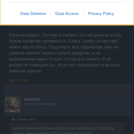
Den-UA said:
↑
Data Deletion
Data Access
Privacy Policy
Вы видели Нынешние Статы Перса?!... Вы описываете
идеальный Вариант....
Конечно видел. Потому и говорю, что на данном этапе
нужно крафтом заниматься. Благо "крафт из мусора"
имеет место быть. Подтянуть все параметры ему на
данный момент можно только крафтом, а не
выбиванием каких-то доп. сетов или шмота. И ап
вещей не помешал бы, если нет возможности выбить
повыше рангом.
Mar 13, 2020
MENTOL
Living Forum Legend
Mr_Denny said:
↑
голову потом все равно на фул урон крафтить. Хотя для
начала лучше наверно 2х2 делать шку и урон.