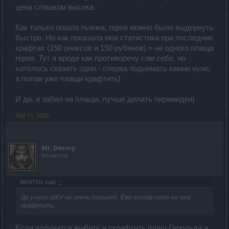
цена слишком высока.
Как только пошла пьянка, героя можно было выдернуть
быстро. Но как показала моя статистика при последних
крафтах (150 ониксов и 150 рубинов) = не одного плаща
героя. Тут я вроде как противоречу сам себе, но
хотелось сказать одно - сперва поднимать камни нуно,
а потом уже плащи крафтить)
И да, я забил на плащи, лучше делать пирамидки)
Mar 11, 2020
Mr_Denny
Advanced
MENTOL said:
↑
Да у него ШКУ не очень большой. Ему голову надо на шку
крафтить.
Если получится выбить и скрафтить плащ Герольда и