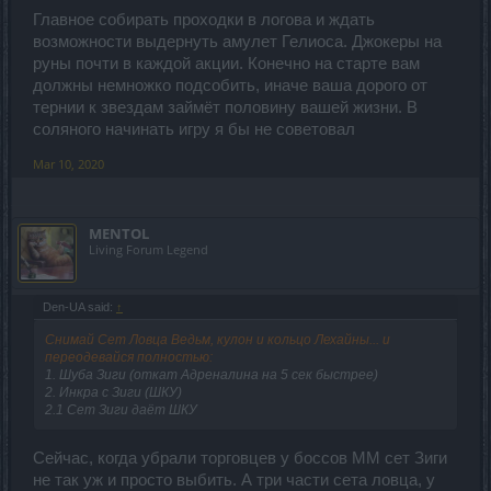
Главное собирать проходки в логова и ждать
возможности выдернуть амулет Гелиоса. Джокеры на
руны почти в каждой акции. Конечно на старте вам
должны немножко подсобить, иначе ваша дорого от
тернии к звездам займёт половину вашей жизни. В
соляного начинать игру я бы не советовал
Mar 10, 2020
MENTOL
Living Forum Legend
Den-UA said:
↑
Снимай Сет Ловца Ведьм, кулон и кольцо Лехайны... и
переодевайся полностью:
1. Шуба Зиги (откат Адреналина на 5 сек быстрее)
2. Инкра с Зиги (ШКУ)
2.1 Сет Зиги даёт ШКУ
Сейчас, когда убрали торговцев у боссов ММ сет Зиги
не так уж и просто выбить. А три части сета ловца, у