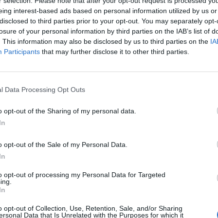
r selection. Please note that after your opt-out request is processed y
eing interest-based ads based on personal information utilized by us or
disclosed to third parties prior to your opt-out. You may separately opt-
losure of your personal information by third parties on the IAB’s list of
. This information may also be disclosed by us to third parties on the
IA
Participants
that may further disclose it to other third parties.
 się rozwijamy i platforma Steam będzie kolejnym miejscem, na któ
śmy je i pragniemy Wam przekazać garść informacji na temat uruchom
l Data Processing Opt Outs
ami dla którego DSO będzie dodane na platformę Steam jest chęć pr
ii na temat gry. Otrzymaliśmy od Was wiele wspaniałych opinii, ale po
o opt-out of the Sharing of my personal data.
In
niczym różnić od dotychczasowej wersji - ciągle będziecie grać w t
tymi korzystającymi ze Steama będzie możliwa. Nie będą przeprowa
o opt-out of the Sale of my Personal Data.
am konieczne będzie utworzenia nowego konta, powiązanego z 
In
ie będzie mogli grać tylko z użyciem platformy Steam.
wane także przez graczy Steam, jednakże w przyszłości możliwe bę
to opt-out of processing my Personal Data for Targeted
ing.
dzącym Rozszerzeniem treści. Więcej informacji na ten temat przek
In
o opt-out of Collection, Use, Retention, Sale, and/or Sharing
ersonal Data that Is Unrelated with the Purposes for which it