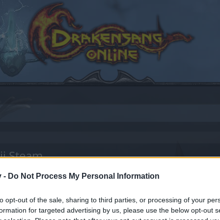
ji Steam
v -
Do Not Process My Personal Information
to opt-out of the sale, sharing to third parties, or processing of your per
by joining discussions or starting your own threads or topics
formation for targeted advertising by us, please use the below opt-out s
er for one. We look forward to your next visit!
CLICK HERE