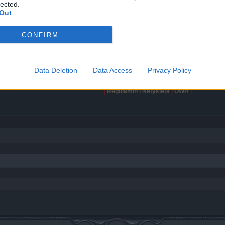
lected.
Out
CONFIRM
Data Deletion
Data Access
Privacy Policy
Zawsze
dokładnie opisz problem pisząc do pomocy technicznej za pom
Nikt z ekipy
NIGDY
nie poprosi Cię o
hasło
do Twojego kon
|
Regulamin i Netykieta
|
OWH
|
.