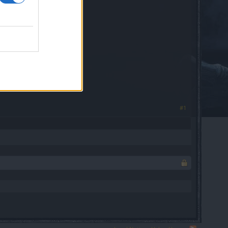
ocą formularza.
ta!
#1