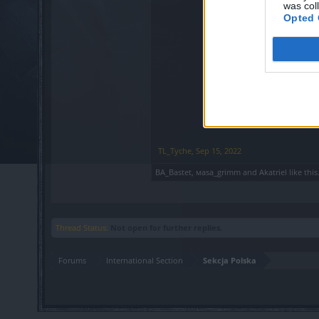
was col
Opted 
TL_Tyche
,
Sep 15, 2022
BA_Bastet
,
мasa_grimm
and
Akatriel
like this
Thread Status:
Not open for further replies.
Forums
International Section
Sekcja Polska