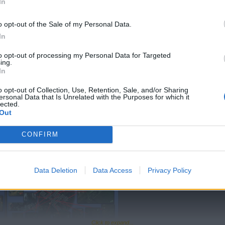
In
плюс акции
 амфорам, всё это проходится достаточно живо и весело.
o opt-out of the Sale of my Personal Data.
аруют
In
to opt-out of processing my Personal Data for Targeted
ing.
In
е, али без?
o opt-out of Collection, Use, Retention, Sale, and/or Sharing
ersonal Data that Is Unrelated with the Purposes for which it
lected.
Out
CONFIRM
Data Deletion
Data Access
Privacy Policy
Click to expand...