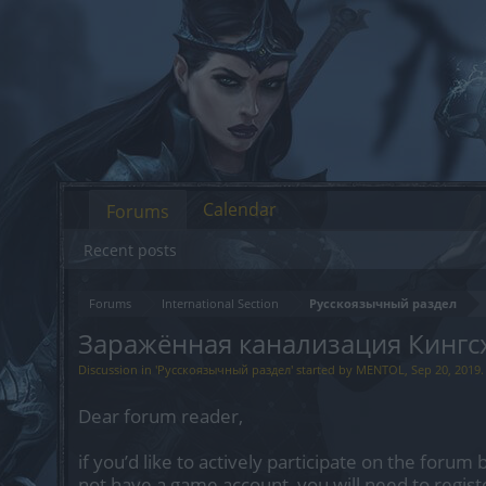
Calendar
Forums
Recent posts
Forums
International Section
Русскоязычный раздел
Заражённая канализация Кингсх
Discussion in '
Русскоязычный раздел
' started by
MENTOL
,
Sep 20, 2019
.
Dear forum reader,
if you’d like to actively participate on the forum 
not have a game account, you will need to regist