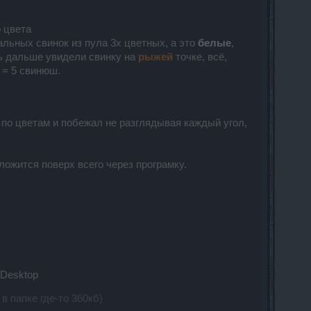
о цвета
альных свинок из пула 3х цветных, а это
белые
,
сь дальше увидели свинку на
рыжей
точке, всё,
= 5 свинюш.
 по цветам и побежал не разглядывая каждый угол,
 ложится поверх всего через програмку.
oDesktop
в папке где-то 360кб)