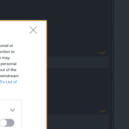
sonal or
ection to
#45
ou may
 personal
out of the
 downstream
B’s List of
#46