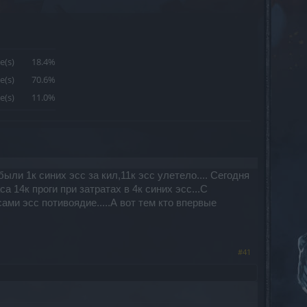
e(s)
18.4%
e(s)
70.6%
e(s)
11.0%
ыли 1к синих эсс за кил,11к эсс улетело.... Сегодня
а 14к проги при затратах в 4к синих эсс...С
ами эсс потивоядие.....А вот тем кто впервые
#41