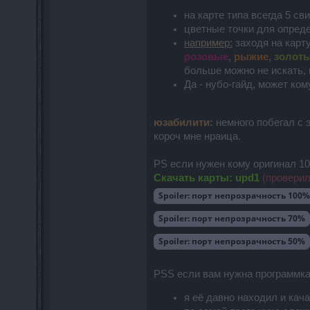
на карте типа всегда 5 св
цветные точки для определ
например:
заходя на карт
розовые
,
рыжие
,
золот
больше можно не искать, 
Да - нубо-гайд, может ком
юзабилити:
немного побегал с 
короч мне нраица.
PS если нужен кому оригинал 108
Скачать карты: upd1
(
проверил
Spoiler:
порт непрозрачность 100%
Spoiler:
порт непрозрачность 70%
Spoiler:
порт непрозрачность 50%
PSS если вам нужна программка
я её давно находил и кач