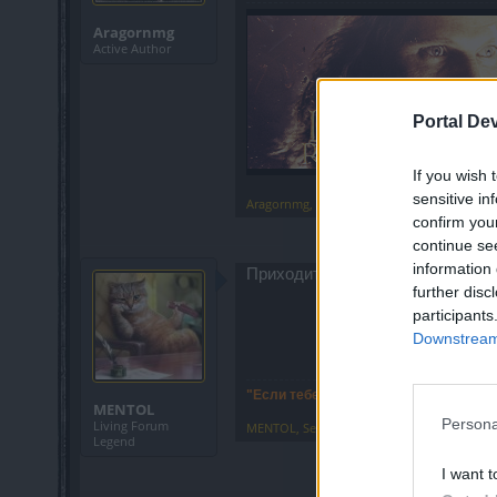
Aragornmg
Active Author
Portal De
If you wish 
sensitive in
Aragornmg
,
Sep 21, 2019
confirm you
continue se
information 
Приходится довольствоваться то
further disc
participants
Downstream 
"Если тебе плюют в спину, значит, т
MENTOL
Persona
Living Forum
MENTOL
,
Sep 21, 2019
Legend
I want t