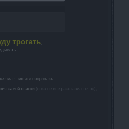
уду трогать
,
идывать​
осячил - пишите поправлю.
ения самой свинки
(пока не все расставил точно)
,