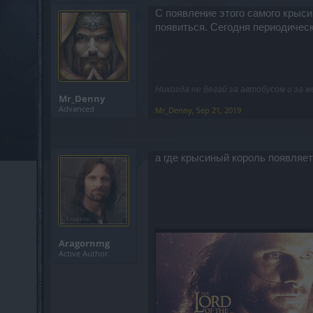
С появление этого самого крысин
появиться. Сегодня периодическ
Никогда не бегай за автобусом и за ж
Mr_Denny
Advanced
Mr_Denny
,
Sep 21, 2019
а где крысиный король появляе
Aragornmg
Active Author