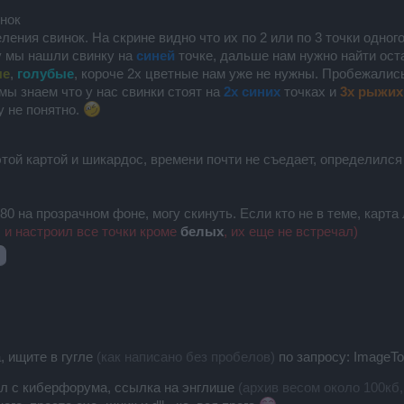
инок
ения свинок. На скрине видно что их по 2 или по 3 точки одног
у мы нашли свинку на
синей
точке, дальше нам нужно найти ост
ые
,
голубые
, короче 2х цветные нам уже не нужны. Пробежали
мы знаем что у нас свинки стоят на
2х синих
точках и
3х рыжих
у не понятно.
этой картой и шикардос, времени почти не съедает, определился
0 на прозрачном фоне, могу скинуть. Если кто не в теме, карта
 и настроил все точки кроме
белых
, их еще не встречал)
, ищите в гугле
(как написано без пробелов)
по запросу: ImageT
ал с киберфорума, ссылка на энглише
(архив весом около 100кб, 