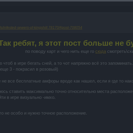
s/infested-sewers-of-kingshill.78170/#post-708054
Так ребят, я этот пост больше не б
по поводу карт и чего нить еще го
сюда
смотреть\ск
ю чтоб в игре бегать сней, а то чот напряжно всё это запоминать.
 еще 3 - покрасил в розовый)
 не все бесплатные амфоры вроде как нашел, если я где то нак
раюсь ставить максимально точно относительно места располож
йти в игре визуально -имхо.
то не особо и нужно точное расположение.