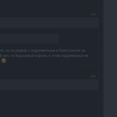
#43
юч, если рядом с подземельем в Кингсхилле за
й нет, то Крысиный король в этом подземелье не
!
#44