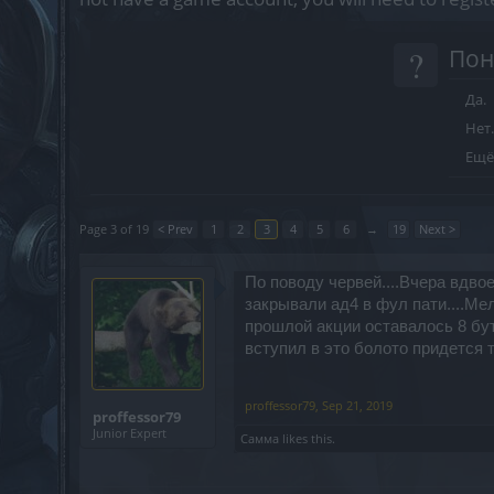
?
Пон
Да.
Нет.
Ещё
Page 3 of 19
< Prev
1
2
3
4
5
6
→
19
Next >
По поводу червей....Вчера вдвое
закрывали ад4 в фул пати....Мел
прошлой акции оставалось 8 бут
вступил в это болото придется ту
proffessor79
,
Sep 21, 2019
proffessor79
Junior Expert
Самма
likes this.