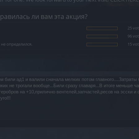
равилась ли вам эта акция?
25 vot
96 vot
 не определился.
15 vot
м били ад1 и валили сначала мелких потом главного....Затраты б
ких не трогали вообще...Били сразу главаря...В итоге меньше час
еробров на +10,прилично вентелей,запчастей,ресов на эсски и с
го!!!