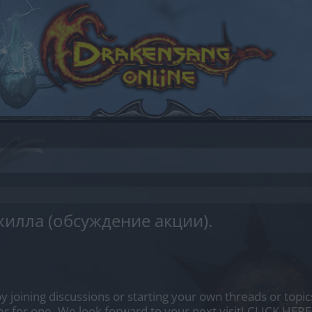
илла (обсуждение акции).
by joining discussions or starting your own threads or topics
er for one. We look forward to your next visit!
CLICK HERE