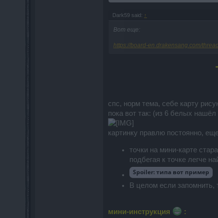
Dark59 said:
↑
Вот еще:
https://board-en.drakensang.com/thread
спс, норм тема, себе карту рису
пока вот так: (из 6 белых нашёл
картинку правлю постоянно, еще
точки на мини-карте ста
подбегая к точке легче на
Spoiler:
типа вот пример
В целом если запомнить, 
мини-инструкция
: