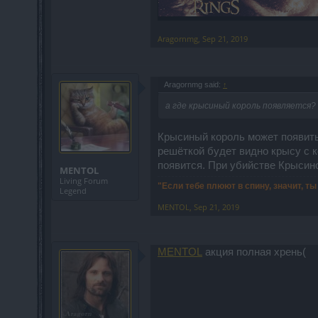
Aragornmg
,
Sep 21, 2019
Aragornmg said:
↑
а где крысиный король появляется?
Крысиный король может появитьс
решёткой будет видно крысу с к
появится. При убийстве Крысино
MENTOL
Living Forum
"Если тебе плюют в спину, значит, т
Legend
MENTOL
,
Sep 21, 2019
MENTOL
акция полная хрень(