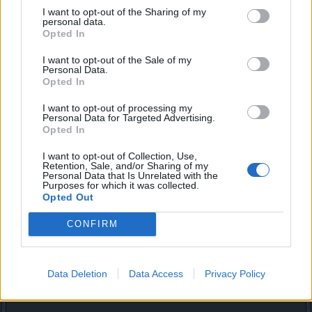
Wchodząc tam, zauważysz kilka nowo-otwartych
I want to opt-out of the Sharing of my
miejsc, które będą możliwe do odwiedzania przez
personal data.
graczy, ale dopiero w późniejszym terminie (czyt. w
Opted In
przyszłości dojdą tam kolejne nowe mapy).
Wprowadzenie tego regionu oznacza również
I want to opt-out of the Sale of my
Personal Data.
pojawienie się kilku innych nowych ciekawych
Opted In
przedmiotów, m.in. dwóch setów, towarzysza, czy
runy.​
I want to opt-out of processing my
Personal Data for Targeted Advertising.
Jest też kilka drobnych zmian i dodatków do Święta
Opted In
Letniego Przesilenia (wydarzenie główne, a nie
przygotowania do święta). Pojawi się nowy klejnot,
I want to opt-out of Collection, Use,
Retention, Sale, and/or Sharing of my
który można zdobyć ze skrzyni z klejnotami w
Personal Data that Is Unrelated with the
Kalodoro lub ze skrzyń mini-gry, gdy masz eventowy
Purposes for which it was collected.
płaszcz. Zmieniony został również bonus setu Letniej
Opted Out
Pamiątki - Kingshilla.​
CONFIRM
Harmonogram: 06.07.2023
18:30 - Rozpoczęcie odliczania
Data Deletion
Data Access
Privacy Policy
19:00 - Przestój serwerów
~19.30 - Planowane zakończenie prac