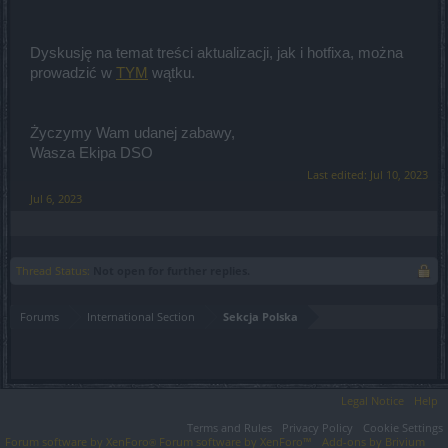
Dyskusję na temat treści aktualizacji, jak i hotfixa, można
prowadzić w
TYM
wątku.
Życzymy Wam udanej zabawy,
Wasza Ekipa DSO
Last edited:
Jul 10, 2023
Jul 6, 2023
Thread Status:
Not open for further replies.
Forums
International Section
Sekcja Polska
Legal Notice
Help
Terms and Rules
Privacy Policy
Cookie Settings
Forum software by XenForo
Forum software by XenForo™
Add-ons by Brivium
®