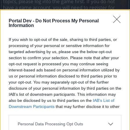
topics, please log into the game first. If you do not
have a game account, you will need to register for
one. We look forward to your next visit!
CLICK
HERE
Portal Dev -
Do Not Process My Personal
Information
Thread Status:
Not open for further replies.
If you wish to opt-out of the sale, sharing to third parties, or
processing of your personal or sensitive information for
BA_Yahiko
targeted advertising by us, please use the below opt-out
Board Administrator
Team Drakensang Online
section to confirm your selection. Please note that after your
opt-out request is processed you may continue seeing
Bohaterowie Dracanii!
interest-based ads based on personal information utilized by
us or personal information disclosed to third parties prior to
W dniu 6 lipca serwery zostaną zaktualizowane do
your opt-out. You may separately opt-out of the further
wersji 259. Aktualizacja ta wprowadza do świata
disclosure of your personal information by third parties on the
Dracanii nowy region do gry zwany Krainą
IAB’s list of downstream participants. This information may
Nieśmiertelnych (Land of Immortals), a także zawiera
also be disclosed by us to third parties on the
IAB’s List of
kilka zmian, które będą dotyczyły odbywającego się
Downstream Participants
that may further disclose it to other
wkrótce Letniego Festiwalu.​
third parties.
Nowy region będzie umieszczony na mapie świata
Personal Data Processing Opt Outs
między krainami Lortac i Qaizah oraz pod Atlantydą.