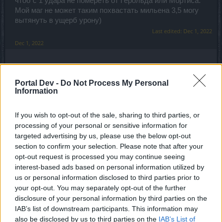
чтоб с 1 удара не помереть от Герольда или Мортиса.
Мой маг не может таким похвастать мильена 3,5 могу
вытянуть в ущерб урону)
Last edited:
Dec 1, 2022
Dec 1, 2022
Dark59
Old Hand
Portal Dev -
Do Not Process My Personal
Information
Вчера зашёл поностальгировать и посмотреть на эту
If you wish to opt-out of the sale, sharing to third parties, or
обнову. Локи грузятся по 5 секунд, а в это время тебя
processing of your personal or sensitive information for
избивают. Это такой план по продаже према?) Раньше
targeted advertising by us, please use the below opt-out
же была мирная зона.
section to confirm your selection. Please note that after your
Dec 3, 2022
opt-out request is processed you may continue seeing
interest-based ads based on personal information utilized by
us or personal information disclosed to third parties prior to
MENTOL
your opt-out. You may separately opt-out of the further
Living Forum Legend
disclosure of your personal information by third parties on the
IAB’s list of downstream participants. This information may
Dark59 said:
↑
also be disclosed by us to third parties on the
IAB’s List of