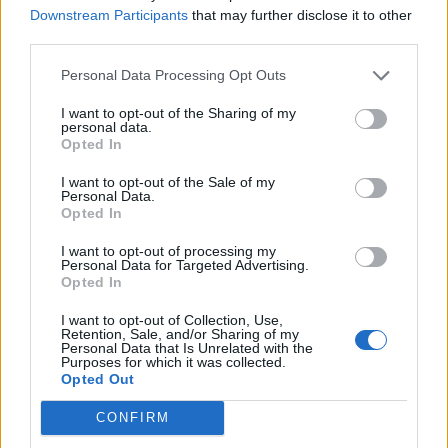
Downstream Participants
that may further disclose it to other
Вчера зашёл поностальгировать и посмотреть на эту
third parties.
обнову. Локи грузятся по 5 секунд, а в это время тебя
избивают. Это такой план по продаже према?) Раньше же
была мирная зона.
Personal Data Processing Opt Outs
На первой новой локе монстры далеко после
I want to opt-out of the Sharing of my
personal data.
попадания туда. При заходе никто не нападает. На
Opted In
остальные новые локи не заходил, не знаю что там...
Last edited:
Dec 3, 2022
I want to opt-out of the Sale of my
Personal Data.
Dec 3, 2022
Opted In
I want to opt-out of processing my
Dark59
Personal Data for Targeted Advertising.
Old Hand
Opted In
I want to opt-out of Collection, Use,
MENTOL said:
↑
Retention, Sale, and/or Sharing of my
Personal Data that Is Unrelated with the
На первой новой локе монстры далеко после попадания туда.
Purposes for which it was collected.
При заходе никто не нападает. На остальные новые локи не
Opted Out
заходил, не знаю что там...
CONFIRM
Я зашёл на q5, а после сходил в Долгую память (вроде