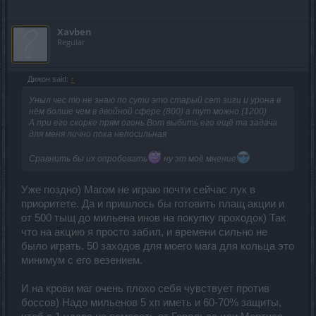
Xavben
Regular
Дижон said:
↑
Уныл чес то не знаю по сути это старый сет зиги и урона в
нём болше чем в двойной сфере (800) а тут можно (1200)
А при его скорке прям огонь Вот выбить его ещё та задача
для меня лично пока непосильная
Сравнить бы их опробовать
ну эт моё мнение
Уже поздно) Магом не играю почти сейчас лук в
приоритете. Да и пришлось бы готовить плащ акции и
от 500 тыщ до мильена инов на покупку проходок) Так
что на акцию я просто забил, и времени сильно не
было играть. 50 заходов для моего мага для кольца это
минимум с его везением.
И на крови маг очень плохо себя чувствует против
боссов) Надо мильенов 5 хп иметь и 60-70% защиты,