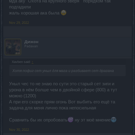
мда аку "Охота на крупного зверя " порядком так
подгадили
жаль хорошая ака была
Nov 29, 2022
Дижон
Padavan
Xavben said:
↑
Хотя пофиг сет уныл для мага и разбивает сет драгана
Уныл чес то не знаю по сути это старый сет зиги и
урона в нём болше чем в двойной сфере (800) а тут
можно (1200)
А при его скорке прям огонь Вот выбить его ещё та
задача для меня лично пока непосильная
Сравнить бы их опробовать
ну эт моё мнение
Nov 30, 2022