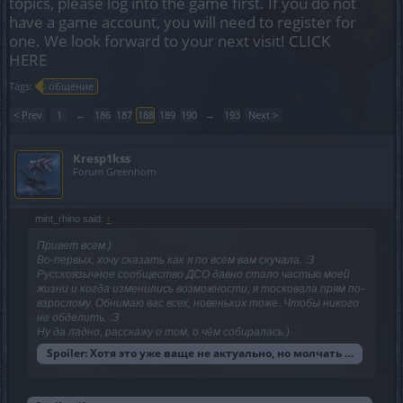
topics, please log into the game first. If you do not
have a game account, you will need to register for
one. We look forward to your next visit!
CLICK
HERE
Tags:
общение
< Prev
1
←
186
187
188
189
190
→
193
Next >
Кresp1kss
Forum Greenhorn
mint_rhino said:
↑
Привет всем.)
Во-первых, хочу сказать как я по всем вам скучала. :З
Русскоязычное сообщество ДСО давно стало частью моей
жизни и когда изменились возможности, я тосковала прям по-
взрослому. Обнимаю вас всех, новеньких тоже. Чтобы никого
не обделить. :З
Ну да ладно, расскажу о том, о чём собиралась.)
Spoiler:
Хотя это уже ваще не актуально, но молчать нет сил. х)