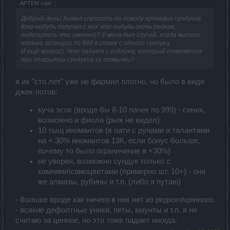
APTEM said:
↑
Добрый день! Хотел спросить по поводу кровавых сундуков.
Кто-нибудь получал с них что-нибудь очень редкое,
поделитесь что именно)? У меня был случай, когда выпали
только эссенции по 999 в стаке с одного сундука.
И ещё вопрос). Что падает с гоблина, который появляется
при открытии сундуков за отмычки?
я их "сто лет" уже не фармил плотно, но было в виде
джек-потов:
куча эсок (вроде бы 8-10 пачек по 999) - синих,
возможно и фиола (рыж не видел)
10 тыщ иномантов (в пати с рунами и талантами
на + 30% иномантов 13К, если бонус больше,
почему то было ограничение в +30%)
не уверен, возможно сундук только с
камнями\самоцветами (примерно шт. 10+) - они
же алмазы, рубины и т.п. (либо я путаю)
- больше вроде как ничего в них нет из редкого\ценного.
- всякие дефолтные уники, петы, маунты и т.п. я не
считаю за ценное, но это тоже падает иногда.