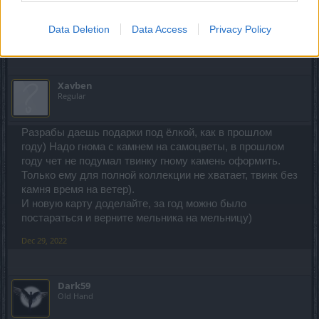
так называется). На q5 появился в окружении двух
мобов, а в долгой висела заставка с оживлением.
Data Deletion
Data Access
Privacy Policy
Dec 3, 2022
Xavben
Regular
Разрабы даешь подарки под ёлкой, как в прошлом
году) Надо гнома с камнем на самоцветы, в прошлом
году чет не подумал твинку гному камень оформить.
Только ему для полной коллекции не хватает, твинк без
камня время на ветер).
И новую карту доделайте, за год можно было
постараться и верните мельника на мельницу)
Dec 29, 2022
Dark59
Old Hand