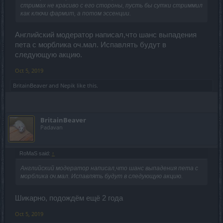
стримах не красиво с его стороны, пусть бы сутки стриммил
как ключи фармит, а потом эссенции.
Английский модератор написал,что шанс выпадения
пета с морблика оч.мал. Испавлять будут в
следующую акцию.
Oct 5, 2019
BritainBeaver
and
Nepik
like this.
BritainBeaver
Padavan
RoMaS said:
↑
Английский модератор написал,что шанс выпадения пета с
морблика оч.мал. Испавлять будут в следующую акцию.
Шикарно, подождём ещё 2 года
Oct 5, 2019