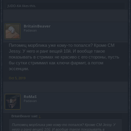
JUDO-KA
likes this.
BritainBeaver
Padavan
Питомец морблика уже кому-то попался? Кроме CM
Jessy. У него и ранг вещей 10й. И вообще такое
показывать в стримах не красиво с его стороны, пусть
бы сутки стриммил как ключи фармит, а потом
эссенции.
Oct 5, 2019
RoMaS
Padavan
BritainBeaver said:
↑
Питомец морблика уже кому-то попался? Кроме CM Jessy. У
него и ранг вещей 10й. И вообще такое показывать в