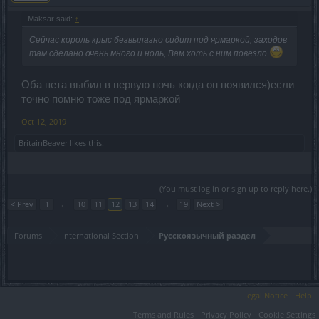
Maksar said:
↑
Сейчас король крыс безвылазно сидит под ярмаркой, заходов
там сделано очень много и ноль, Вам хоть с ним повезло.
Оба пета выбил в первую ночь когда он появился)если
точно помню тоже под ярмаркой
Oct 12, 2019
BritainBeaver
likes this.
(You must log in or sign up to reply here.)
< Prev
1
←
10
11
12
13
14
→
19
Next >
Forums
International Section
Русскоязычный раздел
Legal Notice
Help
Terms and Rules
Privacy Policy
Cookie Settings