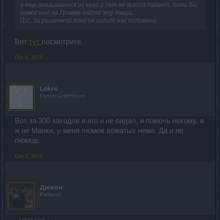
а еще оказывается из него и пет не всегда падает. Хоть бы
помог кто на Гримме найти эту тварь...
П.С. За решеткой локи он сидит, как положено.
Вот
тут
посмотрите.
Oct 6, 2019
Lokro
Forum Greenhorn
Вот за 300 заходов я его и не видал, и помочь некому, я
ж не Манки, у меня гномов вожатых нема. Да и не
гномов.
Oct 7, 2019
Дижон
Padavan