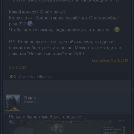
"Ребята, а как набирать колхоз на канализации ?????"
Какой колхоз? О чём речь?
Колхоз
это - Коллективное хозяйство. О чём вообще
речь???
Чтобы чем то помочь, надо понимать, что нужно...
P.S. Если вопрос в том, где найти ключи, то один из
вариантов был уже чуть выше. Можно также ходить в
локации "Искристые горы" или ПЛШ.
Last edited:
Oct 4, 2019
Oct 4, 2019
JUDO-KA
and
Nepik
like this.
Nepik
Padavan
Раньше была тема баги, теперь нет...