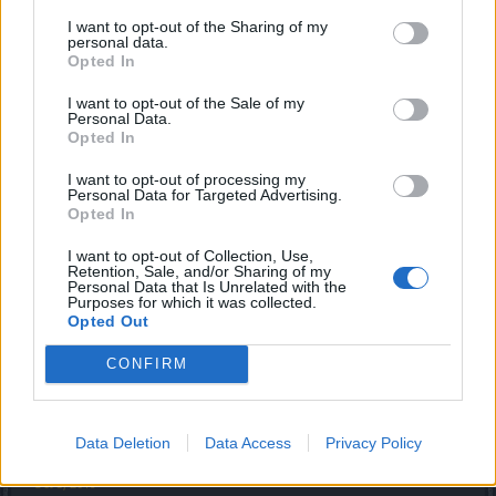
Раньше была тема баги, теперь нет...
I want to opt-out of the Sharing of my
personal data.
Opted In
I want to opt-out of the Sale of my
Personal Data.
Opted In
Click to expand...
I want to opt-out of processing my
Personal Data for Targeted Advertising.
Это бесполезно публиковать. Пишите в СП.
Opted In
Внимание! Раздел не модерируется ни
русскоязычными, ни англоязычными
I want to opt-out of Collection, Use,
Retention, Sale, and/or Sharing of my
модераторами и находится в полностью
Personal Data that Is Unrelated with the
автономном режиме.
Purposes for which it was collected.
Opted Out
Не жалобы , не предложения по игре , не другие какие -
то найденные ошибки и баги не будут отправляться с
CONFIRM
данного форума.
Только общение.
Модеров то нет.
Data Deletion
Data Access
Privacy Policy
Кому то - гуд, а по мне так дичайший минус....
Oct 5, 2019