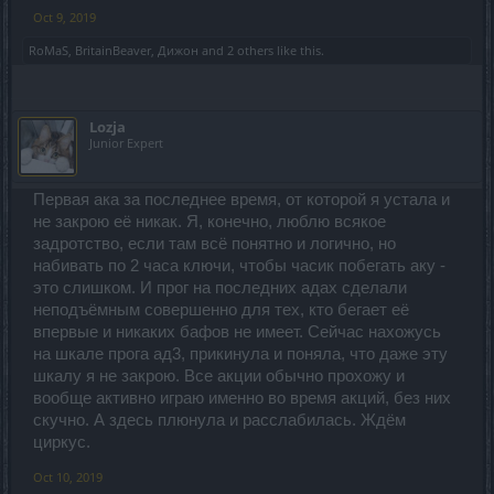
Oct 9, 2019
RoMaS
,
BritainBeaver
,
Дижон
and
2 others
like this.
Lozja
Junior Expert
Первая ака за последнее время, от которой я устала и
не закрою её никак. Я, конечно, люблю всякое
задротство, если там всё понятно и логично, но
набивать по 2 часа ключи, чтобы часик побегать аку -
это слишком. И прог на последних адах сделали
неподъёмным совершенно для тех, кто бегает её
впервые и никаких бафов не имеет. Сейчас нахожусь
на шкале прога ад3, прикинула и поняла, что даже эту
шкалу я не закрою. Все акции обычно прохожу и
вообще активно играю именно во время акций, без них
скучно. А здесь плюнула и расслабилась. Ждём
циркус.
Oct 10, 2019