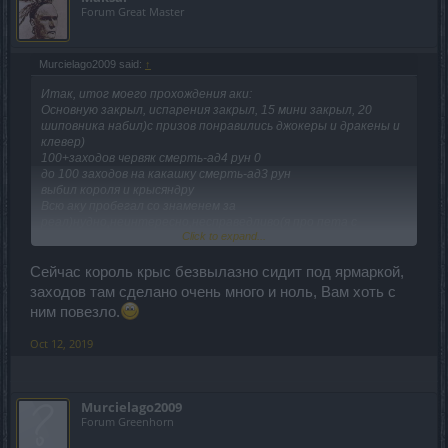
Forum Great Master
Murcielago2009 said:
↑
Итак, итог моего прохождения аки:
Основную закрыл, испарения закрыл, 15 мини закрыл, 20
шиповника набил)с призов понравились джокеры и дракены и
клевер)
100+заходов червяк смерть-ад4 рун 0
до 100 заходов на какашку смерть-ад3 рун
выбил короля и крысяндру
Всю аку пробегал со знаменем за
реал)нудно,неинтересно,несправедливо(я про пета с
Click to expand...
морблика-могли ведь исправить)Мини перестал бегать
когда понял что руны мне не видать=)
Сейчас король крыс безвылазно сидит под ярмаркой,
заходов там сделано очень много и ноль, Вам хоть с
ним повезло.
Oct 12, 2019
Murcielago2009
Forum Greenhorn