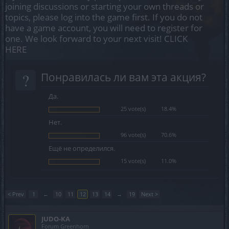
joining discussions or starting your own threads or
topics, please log into the game first. If you do not
have a game account, you will need to register for
one. We look forward to your next visit!
CLICK
HERE
?
Понравилась ли вам эта акция?
Да.
25 vote(s)
18.4%
Нет.
96 vote(s)
70.6%
Ещё не определился.
15 vote(s)
11.0%
< Prev
1
←
10
11
12
13
14
→
19
Next >
JUDO-KA
Forum Greenhorn