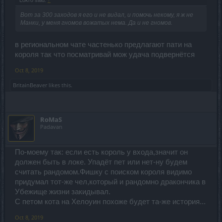
Lokro said:
↑
Вот за 300 заходов я его и не видал, и помочь некому, я ж не
Манки, у меня гномов вожатых нема. Да и не гномов.
в региональном чате частенько предлагают пати на
короля так что посматривай мож удача подвернётся
Oct 8, 2019
BritainBeaver
likes this.
RoMaS
Padavan
По-моему так: если есть король у входа,значит он
должен быть в локе. Упадёт пет или нет-ну будем
считать рандомом.Фишку с поиском короля видимо
придумал тот-же чел,который и рандомно дракончика в
Убежище жизни закидывал.
С петом кота на Хелоуин похоже будет та-же история...
Oct 8, 2019