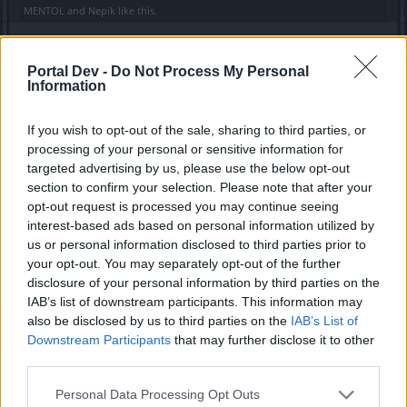
MENTOL
and
Nepik
like this.
Portal Dev -
Do Not Process My Personal
maglekula
Information
Forum Apprentice
If you wish to opt-out of the sale, sharing to third parties, or
в локах появляется иногда червь какой с него понт?
processing of your personal or sensitive information for
ни че не падает
targeted advertising by us, please use the below opt-out
в прошлых аках все его ждали могло че нить упасть
section to confirm your selection. Please note that after your
путнее
opt-out request is processed you may continue seeing
а ща он даже в зачет не идет
interest-based ads based on personal information utilized by
Oct 5, 2019
us or personal information disclosed to third parties prior to
Nepik
likes this.
your opt-out. You may separately opt-out of the further
disclosure of your personal information by third parties on the
IAB’s list of downstream participants. This information may
also be disclosed by us to third parties on the
IAB’s List of
Maksar
Forum Great Master
Downstream Participants
that may further disclose it to other
third parties.
Nepik said:
↑
Personal Data Processing Opt Outs