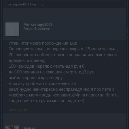
мегатрон4001
likes this.
Murcielago2009
Forum Greenhorn
Итак, итог моего прохождения аки:
Основную закрыл, испарения закрыл, 15 мини закрыл,
20 шиповника набил)с призов понравились джокеры и
дракены и клевер)
100+заходов червяк смерть-ад4 рун 0
до 100 заходов на какашку смерть-ад3 рун
выбил короля и крысяндру
Всю аку пробегал со знаменем за
реал)нудно,неинтересно,несправедливо(я про пета с
морблика-могли ведь исправить)Мини перестал бегать
когда понял что руны мне не видать=)
Oct 12, 2019
Maksar